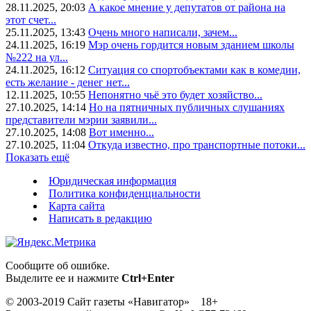
28.11.2025, 20:03
А какое мнение у депутатов от района на
этот счет...
25.11.2025, 13:43
Очень много написали, зачем...
24.11.2025, 16:19
Мэр очень гордится новым зданием школы
№222 на ул...
24.11.2025, 16:12
Ситуация со спортобъектами как в комедии,
есть желание - денег нет...
12.11.2025, 10:55
Непонятно чьё это будет хозяйство...
27.10.2025, 14:14
Но на пятничных публичных слушаниях
представители мэрии заявили...
27.10.2025, 14:08
Вот именно...
27.10.2025, 11:04
Откуда известно, про транспортные потоки...
Показать ещё
Юридическая информация
Политика конфиденциальности
Карта сайта
Написать в редакцию
Сообщите об ошибке.
Выделите ее и нажмите
Ctrl+Enter
© 2003-2019 Сайт газеты «Навигатор» 18+