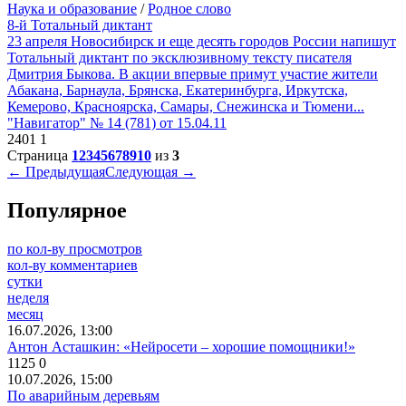
Наука и образование
/
Родное слово
8-й Тотальный диктант
23 апреля Новосибирск и еще десять городов России напишут
Тотальный диктант по эксклюзивному тексту писателя
Дмитрия Быкова. В акции впервые примут участие жители
Абакана, Барнаула, Брянска, Екатеринбурга, Иркутска,
Кемерово, Красноярска, Самары, Снежинска и Тюмени...
"Навигатор" № 14 (781) от 15.04.11
2401
1
Страница
1
2
3
4
5
6
7
8
9
10
из
3
← Предыдущая
Следующая →
Популярное
по кол-ву просмотров
кол-ву комментариев
сутки
неделя
месяц
16.07.2026, 13:00
Антон Асташкин: «Нейросети – хорошие помощники!»
1125
0
10.07.2026, 15:00
По аварийным деревьям