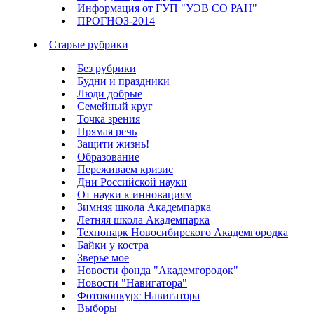
Информация от ГУП "УЭВ СО РАН"
ПРОГНОЗ-2014
Старые рубрики
Без рубрики
Будни и праздники
Люди добрые
Семейный круг
Точка зрения
Прямая речь
Защити жизнь!
Образование
Переживаем кризис
Дни Российской науки
От науки к инновациям
Зимняя школа Академпарка
Летняя школа Академпарка
Технопарк Новосибирского Академгородка
Байки у костра
Зверье мое
Новости фонда "Академгородок"
Новости "Навигатора"
Фотоконкурс Навигатора
Выборы