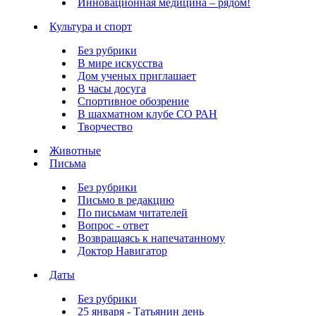
Инновационная медицина – рядом!
Культура и спорт
Без рубрики
В мире искусства
Дом ученых приглашает
В часы досуга
Спортивное обозрение
В шахматном клубе СО РАН
Творчество
Животные
Письма
Без рубрики
Письмо в редакцию
По письмам читателей
Вопрос - ответ
Возвращаясь к напечатанному
Доктор Навигатор
Даты
Без рубрики
25 января - Татьянин день