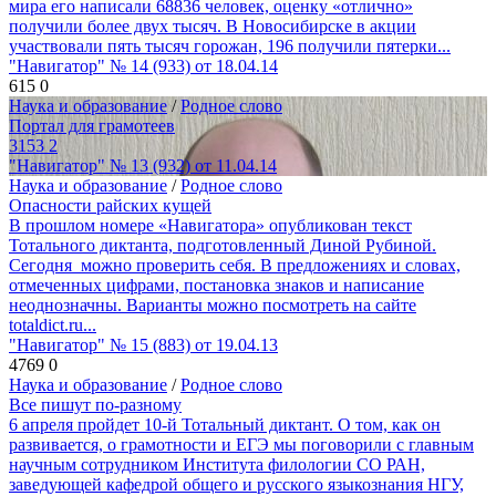
мира его написали 68836 человек, оценку «отлично»
получили более двух тысяч. В Новосибирске в акции
участвовали пять тысяч горожан, 196 получили пятерки...
"Навигатор" № 14 (933) от 18.04.14
615
0
Наука и образование
/
Родное слово
Портал для грамотеев
3153
2
"Навигатор" № 13 (932) от 11.04.14
Наука и образование
/
Родное слово
Опасности райских кущей
В прошлом номере «Навигатора» опубликован текст
Тотального диктанта, подготовленный Диной Рубиной.
Сегодня можно проверить себя. В предложениях и словах,
отмеченных цифрами, постановка знаков и написание
неоднозначны. Варианты можно посмотреть на сайте
totaldict.ru...
"Навигатор" № 15 (883) от 19.04.13
4769
0
Наука и образование
/
Родное слово
Все пишут по-разному
6 апреля пройдет 10-й Тотальный диктант. О том, как он
развивается, о грамотности и ЕГЭ мы поговорили с главным
научным сотрудником Института филологии СО РАН,
заведующей кафедрой общего и русского языкознания НГУ,