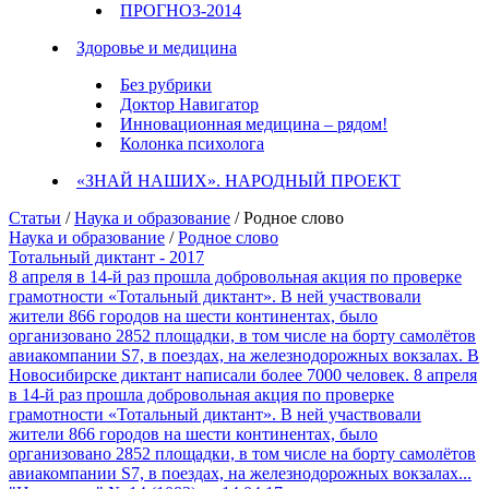
ПРОГНОЗ-2014
Здоровье и медицина
Без рубрики
Доктор Навигатор
Инновационная медицина – рядом!
Колонка психолога
«ЗНАЙ НАШИХ». НАРОДНЫЙ ПРОЕКТ
Статьи
/
Наука и образование
/ Родное слово
Наука и образование
/
Родное слово
Тотальный диктант - 2017
8 апреля в 14-й раз прошла добровольная акция по проверке
грамотности «Тотальный диктант». В ней участвовали
жители 866 городов на шести континентах, было
организовано 2852 площадки, в том числе на борту самолётов
авиакомпании S7, в поездах, на железнодорожных вокзалах. В
Новосибирске диктант написали более 7000 человек. 8 апреля
в 14-й раз прошла добровольная акция по проверке
грамотности «Тотальный диктант». В ней участвовали
жители 866 городов на шести континентах, было
организовано 2852 площадки, в том числе на борту самолётов
авиакомпании S7, в поездах, на железнодорожных вокзалах...