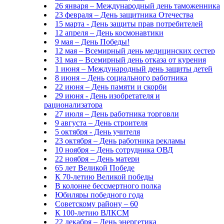
26 января – Международный день таможенника
23 февраля – День защитника Отечества
15 марта - День защиты прав потребителей
12 апреля – День космонавтики
9 мая – День Победы!
12 мая – Всемирный день медицинских сестер
31 мая – Всемирный день отказа от курения
1 июня – Международный день защиты детей
8 июня – День социального работника
22 июня – День памяти и скорби
29 июня - День изобретателя и
рационализатора
27 июля – День работника торговли
9 августа – День строителя
5 октября - День учителя
23 октября – День работника рекламы
10 ноября – День сотрудника ОВД
22 ноября – День матери
65 лет Великой Победе
К 70-летию Великой победы
В колонне бессмертного полка
Юбиляры победного года
Советскому району – 60
К 100-летию ВЛКСМ
22 декабря – День энергетика