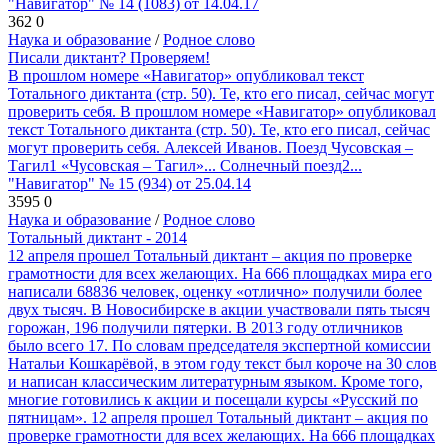
"Навигатор" № 14 (1083) от 14.04.17
362
0
Наука и образование
/
Родное слово
Писали диктант? Проверяем!
В прошлом номере «Навигатор» опубликовал текст
Тотального диктанта (стр. 50). Те, кто его писал, сейчас могут
проверить себя. В прошлом номере «Навигатор» опубликовал
текст Тотального диктанта (стр. 50). Те, кто его писал, сейчас
могут проверить себя. Алексей Иванов. Поезд Чусовская –
Тагил1 «Чусовская – Тагил»... Солнечный поезд2...
"Навигатор" № 15 (934) от 25.04.14
3595
0
Наука и образование
/
Родное слово
Тотальный диктант - 2014
12 апреля прошел Тотальный диктант – акция по проверке
грамотности для всех желающих. На 666 площадках мира его
написали 68836 человек, оценку «отлично» получили более
двух тысяч. В Новосибирске в акции участвовали пять тысяч
горожан, 196 получили пятерки. В 2013 году отличников
было всего 17. По словам председателя экспертной комиссии
Натальи Кошкарёвой, в этом году текст был короче на 30 слов
и написан классическим литературным языком. Кроме того,
многие готовились к акции и посещали курсы «Русский по
пятницам». 12 апреля прошел Тотальный диктант – акция по
проверке грамотности для всех желающих. На 666 площадках