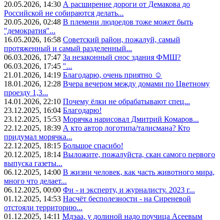
20.05.2026, 14:30
А расширение дороги от Демакова до
Российской не собираются делать...
20.05.2026, 02:48
В племени людоедов тоже может быть
"демократия"...
16.05.2026, 16:58
Советский район, пожалуй, самый
протяженный и самый разделенный...
06.03.2026, 17:47
За незаконный снос здания ФМШ?
06.03.2026, 17:45
"...
21.01.2026, 14:19
Благодарю, очень приятно ☺️
18.01.2026, 12:28
Вчера вечером между домами по Цветному
проезду 1,3...
14.01.2026, 22:10
Почему ёлки не обрабатывают спец...
23.12.2025, 16:04
Благодарю!
23.12.2025, 15:53
Морячка нарисовал Дмитрий Комаров...
22.12.2025, 18:39
А кто автор логотипа/талисмана? Кто
придумал морячка...
22.12.2025, 18:15
Большое спасибо!
20.12.2025, 18:14
Выложите, пожалуйста, скан самого первого
выпуска газеты...
06.12.2025, 14:00
В жизни человек, как часть животного мира,
много что делает...
06.12.2025, 00:00
Фи - и эксперту, и журналисту. 2023 г...
01.12.2025, 14:53
Насчёт бесполезности - на Сиреневой
отстояли территорию...
01.12.2025, 14:11
Мдэаа, у долиной надо поучица Асеевым