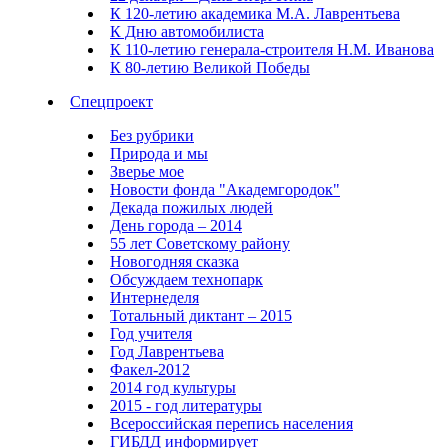
К 120-летию академика М.А. Лаврентьева
К Дню автомобилиста
К 110-летию генерала-строителя Н.М. Иванова
К 80-летию Великой Победы
Спецпроект
Без рубрики
Природа и мы
Зверье мое
Новости фонда "Академгородок"
Декада пожилых людей
День города – 2014
55 лет Советскому району
Новогодняя сказка
Обсуждаем технопарк
Интернеделя
Тотальный диктант – 2015
Год учителя
Год Лаврентьева
Факел-2012
2014 год культуры
2015 - год литературы
Всероссийская перепись населения
ГИБДД информирует