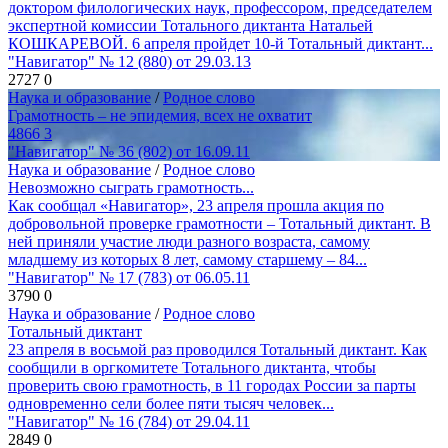
доктором филологических наук, профессором, председателем
экспертной комиссии Тотального диктанта Натальей
КОШКАРЕВОЙ. 6 апреля пройдет 10-й Тотальный диктант...
"Навигатор" № 12 (880) от 29.03.13
2727
0
Наука и образование
/
Родное слово
Грамотность – не эпидемия, всех не охватит
4866
3
"Навигатор" № 36 (802) от 16.09.11
Наука и образование
/
Родное слово
Невозможно сыграть грамотность...
Как сообщал «Навигатор», 23 апреля прошла акция по
добровольной проверке грамотности – Тотальный диктант. В
ней приняли участие люди разного возраста, самому
младшему из которых 8 лет, самому старшему – 84...
"Навигатор" № 17 (783) от 06.05.11
3790
0
Наука и образование
/
Родное слово
Тотальный диктант
23 апреля в восьмой раз проводился Тотальный диктант. Как
сообщили в оргкомитете Тотального диктанта, чтобы
проверить свою грамотность, в 11 городах России за парты
одновременно сели более пяти тысяч человек...
"Навигатор" № 16 (784) от 29.04.11
2849
0