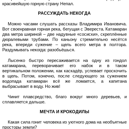
красивейшую горную страну Непал.
РАССУЖДАТЬ НЕКОГДА
Можно часами слушать рассказы Владимира Ивановича.
Вот своенравная горная река, бегущая с Эвереста. Катамаран
два метра шириной – две надувные «сосиски», скреплённые
дюралевыми трубами. По каньону стремительно несётся
река, впереди сужение – щель всего метра в полтора.
Раздумывать некогда: разобьёшься.
Лысенко быстро пересаживается на одну из гондол
катамарана, переворачивает его набок и в таком
вертикальном положении, как каскадёр, успевает проскочить
в щель. Потом, конечно, после следующего за сужением
водопада катамаран всё же ломается, а капитана
выбрасывает в воду. Но жив!
Чинит плавсредство, благо вокруг много деревьев, и
сплавляется дальше.
МЕЧТА И КРОКОДИЛЫ
Какая сила гонит человека из уютного дома на необъятные
просторы земли?