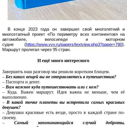
В конце 2023 года он завершил свой многолетний и
многоэтапный проект «По периметру всех континентов» на
автомобиле, велосипеде и моторном
судне (
https://www.vvv.ru/papers/textview.php3?paper=780
).
Маршрут пролегал через 95 стран.
И ещё много интересного
Завершить наш разговор мы решили коротким блицем.
–
Без каких вещей вы не отправляетесь в путешествия?
– Паспорта и денег.
–
Вам важнее куда путешествовать или с кем?
– Куда. Важен маршрут. Идея важна не меньше, чем её
выполнение.
–
В какой точке планеты вы встретили самых красивых
девушек?
– Девушки красивые есть везде, просто в каждой стране по-
своему.
–
Самый запоминающийся случай доброты,