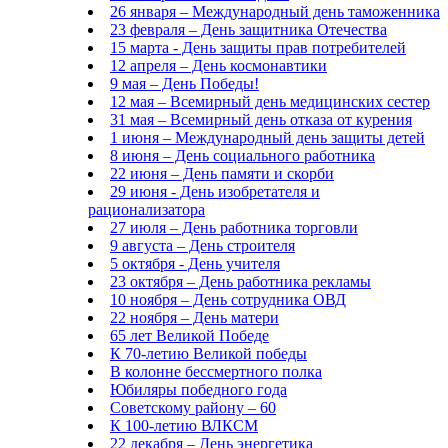
26 января – Международный день таможенника
23 февраля – День защитника Отечества
15 марта - День защиты прав потребителей
12 апреля – День космонавтики
9 мая – День Победы!
12 мая – Всемирный день медицинских сестер
31 мая – Всемирный день отказа от курения
1 июня – Международный день защиты детей
8 июня – День социального работника
22 июня – День памяти и скорби
29 июня - День изобретателя и
рационализатора
27 июля – День работника торговли
9 августа – День строителя
5 октября - День учителя
23 октября – День работника рекламы
10 ноября – День сотрудника ОВД
22 ноября – День матери
65 лет Великой Победе
К 70-летию Великой победы
В колонне бессмертного полка
Юбиляры победного года
Советскому району – 60
К 100-летию ВЛКСМ
22 декабря – День энергетика