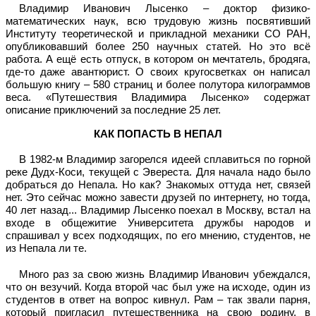
Владимир Иванович Лысенко – доктор физико-
математических наук, всю трудовую жизнь посвятивший
Институту теоретической и прикладной механики СО РАН,
опубликовавший более 250 научных статей. Но это всё
работа. А ещё есть отпуск, в котором он мечтатель, бродяга,
где-то даже авантюрист. О своих кругосветках он написал
большую книгу – 580 страниц и более полутора килограммов
веса. «Путешествия Владимира Лысенко» содержат
описание приключений за последние 25 лет.
КАК ПОПАСТЬ В НЕПАЛ
В 1982-м Владимир загорелся идеей сплавиться по горной
реке Дудх-Коси, текущей с Эвереста. Для начала надо было
добраться до Непала. Но как? Знакомых оттуда нет, связей
нет. Это сейчас можно завести друзей по интернету, но тогда,
40 лет назад... Владимир Лысенко поехал в Москву, встал на
входе в общежитие Университета дружбы народов и
спрашивал у всех подходящих, по его мнению, студентов, не
из Непала ли те.
Много раз за свою жизнь Владимир Иванович убеждался,
что он везучий. Когда второй час был уже на исходе, один из
студентов в ответ на вопрос кивнул. Рам – так звали парня,
который пригласил путешественника на свою родину, в