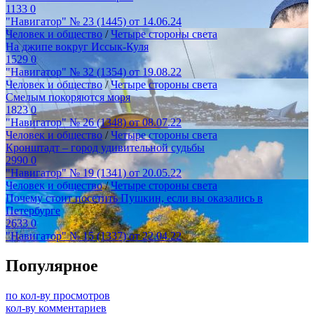
1133
0
"Навигатор" № 23 (1445) от 14.06.24
Человек и общество
/
Четыре стороны света
На джипе вокруг Иссык-Куля
1529
0
"Навигатор" № 32 (1354) от 19.08.22
Человек и общество
/
Четыре стороны света
Смелым покоряются моря
1823
0
"Навигатор" № 26 (1348) от 08.07.22
Человек и общество
/
Четыре стороны света
Кронштадт – город удивительной судьбы
2990
0
"Навигатор" № 19 (1341) от 20.05.22
Человек и общество
/
Четыре стороны света
Почему стоит посетить Пушкин, если вы оказались в
Петербурге
2633
0
"Навигатор" № 15 (1337) от 22.04.22
Популярное
по кол-ву просмотров
кол-ву комментариев