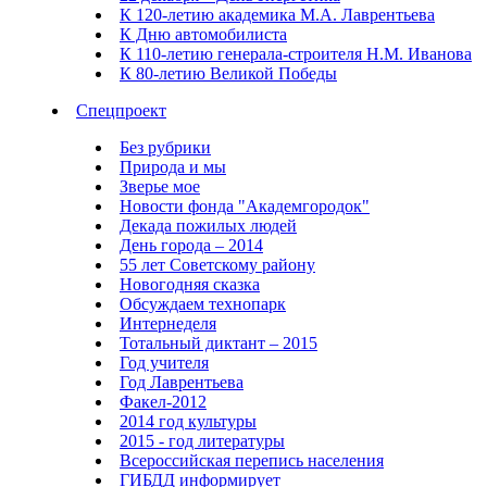
К 120-летию академика М.А. Лаврентьева
К Дню автомобилиста
К 110-летию генерала-строителя Н.М. Иванова
К 80-летию Великой Победы
Спецпроект
Без рубрики
Природа и мы
Зверье мое
Новости фонда "Академгородок"
Декада пожилых людей
День города – 2014
55 лет Советскому району
Новогодняя сказка
Обсуждаем технопарк
Интернеделя
Тотальный диктант – 2015
Год учителя
Год Лаврентьева
Факел-2012
2014 год культуры
2015 - год литературы
Всероссийская перепись населения
ГИБДД информирует