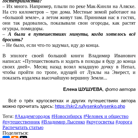
гостеприимства?
– Их много. Например, плыли по реке Мак-Кинли на Аляске.
На сто километров – три дома. Местные зимой работают на
«большой земле», а летом живут там. Принимая нас в гостях,
они так радовались, показывали свои огороды, как растят
огурцы, помидоры.
–
А были в путешествиях минуты, когда хотелось всё
бросить?
– Не было, если что-то задумал, иду до конца.
В эпилоге своей большой книги Владимир Иванович
написал: «Путешествовать и ходить в походы я буду до конца
своих дней». Месяц назад возил младшую дочку в Непал,
чтобы пройти по тропе, идущей от Луклы на Эверест, и
показать издалека высочайшую вершину Земли...
Елена ШУШУЕВА
, фото автора
Всё о трёх кругосветках и других путешествиях автора
можно прочитать здесь:
https://skr2.ru/lysenko/lysenko.php
Теги:
#Академгородок
#Новосибирск
#Человек и общество
#путешественник
#Владимир Лысенко
#кругосветка
#дорога
Распечатать статью
Поделиться: