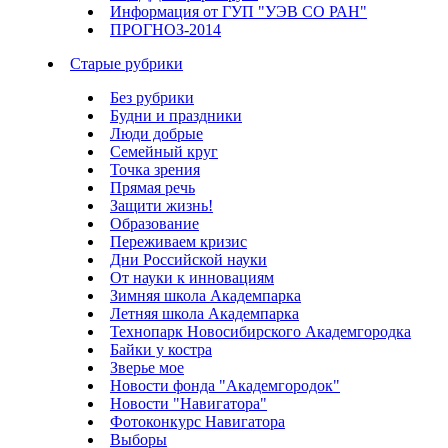
Информация от ГУП "УЭВ СО РАН"
ПРОГНОЗ-2014
Старые рубрики
Без рубрики
Будни и праздники
Люди добрые
Семейный круг
Точка зрения
Прямая речь
Защити жизнь!
Образование
Переживаем кризис
Дни Российской науки
От науки к инновациям
Зимняя школа Академпарка
Летняя школа Академпарка
Технопарк Новосибирского Академгородка
Байки у костра
Зверье мое
Новости фонда "Академгородок"
Новости "Навигатора"
Фотоконкурс Навигатора
Выборы