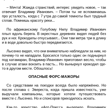
– Мечта! Жажда странствий, интерес увидеть новое, – так
отвечает Владимир Иванович. – Потом ты не вспоминаешь
про усталость, когда с 7 утра до самой темноты был трудный
сплав. Помнишь красоту реки...
По африканскому Голубому Нилу Владимир Иванович
плыл вдоль берега. В окрестных деревнях видел людей без
рук и ног. Крокодилы откусывают... Они там метра три в длину
и в воде довольно быстро передвигаются.
Лысенко видел, что они внимательно наблюдали за ним, но
почему-то не нападали. Бросился только один: он поднырнул
под катамаран, Владимир Иванович приготовил весло, чтобы
в случае атаки вонзить в пасть... Но вынырнул крокодил где-
то в другом месте. Обошлось!
ОПАСНЫЕ ФОРС-МАЖОРЫ
Со средствами на поездки всегда было напряжённо. Но
после сплава с Эвереста, когда пришла известность, уже
выручали компаньоны, которые хотели путешествовать
вместе с Лысенко. Но и спонсоров приходилось искать.
Как-то агентство «Арт-Пресс» выделило Владимиру