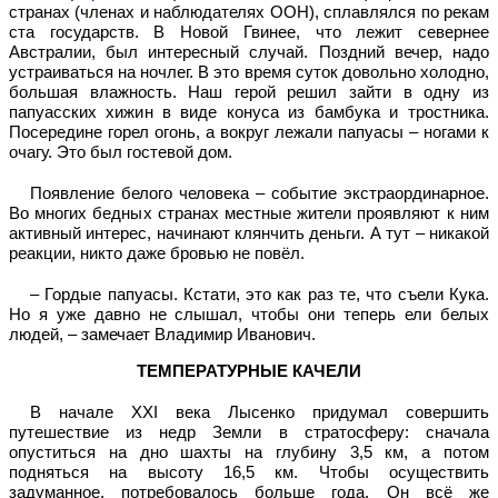
странах (членах и наблюдателях ООН), сплавлялся по рекам
ста государств. В Новой Гвинее, что лежит севернее
Австралии, был интересный случай. Поздний вечер, надо
устраиваться на ночлег. В это время суток довольно холодно,
большая влажность. Наш герой решил зайти в одну из
папуасских хижин в виде конуса из бамбука и тростника.
Посередине горел огонь, а вокруг лежали папуасы – ногами к
очагу. Это был гостевой дом.
Появление белого человека – событие экстраординарное.
Во многих бедных странах местные жители проявляют к ним
активный интерес, начинают клянчить деньги. А тут – никакой
реакции, никто даже бровью не повёл.
– Гордые папуасы. Кстати, это как раз те, что съели Кука.
Но я уже давно не слышал, чтобы они теперь ели белых
людей, – замечает Владимир Иванович.
ТЕМПЕРАТУРНЫЕ КАЧЕЛИ
В начале
XXI
века Лысенко придумал совершить
путешествие из недр Земли в стратосферу: сначала
опуститься на дно шахты на глубину 3,5 км, а потом
подняться на высоту 16,5 км. Чтобы осуществить
задуманное, потребовалось больше года. Он всё же