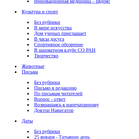
Инновационная медицина – рядом!
Культура и спорт
Без рубрики
В мире искусства
Дом ученых приглашает
В часы досуга
Спортивное обозрение
В шахматном клубе СО РАН
Творчество
Животные
Письма
Без рубрики
Письмо в редакцию
По письмам читателей
Вопрос - ответ
Возвращаясь к напечатанному
Доктор Навигатор
Даты
Без рубрики
25 января - Татьянин день