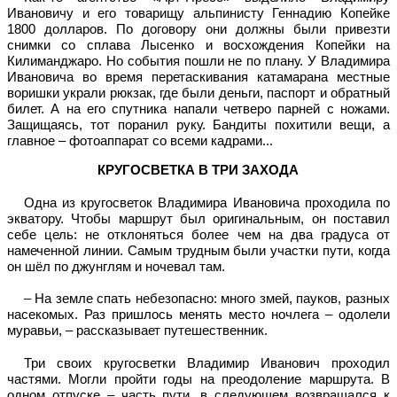
Ивановичу и его товарищу альпинисту Геннадию Копейке
1800 долларов. По договору они должны были привезти
снимки со сплава Лысенко и восхождения Копейки на
Килиманджаро. Но события пошли не по плану. У Владимира
Ивановича во время перетаскивания катамарана местные
воришки украли рюкзак, где были деньги, паспорт и обратный
билет. А на его спутника напали четверо парней с ножами.
Защищаясь, тот поранил руку. Бандиты похитили вещи, а
главное – фотоаппарат со всеми кадрами...
КРУГОСВЕТКА В ТРИ ЗАХОДА
Одна из кругосветок Владимира Ивановича проходила по
экватору. Чтобы маршрут был оригинальным, он поставил
себе цель: не отклоняться более чем на два градуса от
намеченной линии. Самым трудным были участки пути, когда
он шёл по джунглям и ночевал там.
– На земле спать небезопасно: много змей, пауков, разных
насекомых. Раз пришлось менять место ночлега – одолели
муравьи, – рассказывает путешественник.
Три своих кругосветки Владимир Иванович проходил
частями. Могли пройти годы на преодоление маршрута. В
одном отпуске – часть пути, в следующем возвращался к