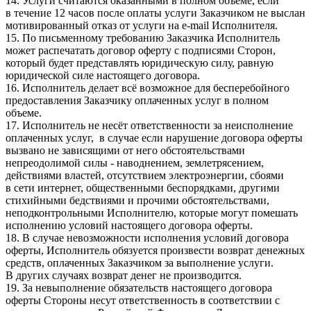
14. Услуги считаются оказанными в полном объеме, если
в течение 12 часов после оплаты услуги Заказчиком не выслан
мотивированный отказ от услуги на e-mail Исполнителя.
15. По письменному требованию Заказчика Исполнитель
может распечатать договор оферту с подписями Сторон,
который будет представлять юридическую силу, равную
юридической силе настоящего договора.
16. Исполнитель делает всё возможное для бесперебойного
предоставления Заказчику оплаченных услуг в полном
объеме.
17. Исполнитель не несёт ответственности за неисполнение
оплаченных услуг, в случае если нарушение договора оферты
вызвано не зависящими от него обстоятельствами
непреодолимой силы - наводнением, землетрясением,
действиями властей, отсутствием электроэнергии, сбоями
в сети интернет, общественными беспорядками, другими
стихийными бедствиями и прочими обстоятельствами,
неподконтрольными Исполнителю, которые могут помешать
исполнению условий настоящего договора оферты.
18. В случае невозможности исполнения условий договора
оферты, Исполнитель обязуется произвести возврат денежных
средств, оплаченных Заказчиком за выполнение услуги.
В других случаях возврат денег не производится.
19. За невыполнение обязательств настоящего договора
оферты Стороны несут ответственность в соответствии с