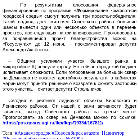
– По результатам голосования федеральное
финансирование по программе «Формирование комфортной
городской среды» смогут получить три проекта-победителя.
Такой подход даёт жителям Советского района большие
шансы вывести один или несколько объектов в перечень
проектов, претендующих на финансирование. Проголосовать
за понравившейся проект благоустройства можно на
«Госуслугах» до 12 июня, – прокомментировал депутат
Александр Аксёненко.
– Общими усилиями участок бывшего рынка в
микрорайоне Щ вернули городу. Но сейчас городской бюджет
испытывает сложности. Если голосование за большой сквер
на Демакова не покажет достойного результата, в кабинетах
мэрии могут принять решение о возврате к сюжету застройки
этого участка, – считает депутат Стрельников.
Сегодня в рейтинге лидируют объекты Кировского и
Ленинского районов. От нашей с вами активности будет
зависеть выход Советского района на третье место!
Проголосовать за сквер на Демакова можно по ссылке:
https://pos.gosuslugi.ru/lkp/fkgs/19334/167811/
.
Теги:
#Академгородок
#Новосибирск
#газета_Навигатор
#Человек и общество
#статья №32995