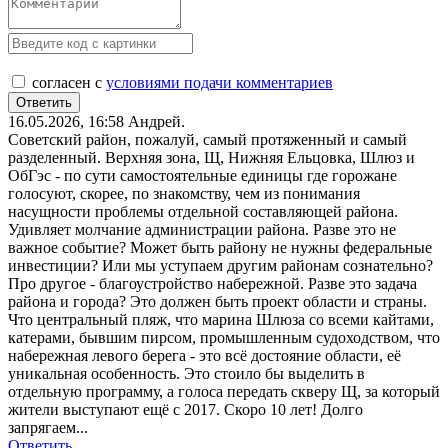
согласен с
условиями подачи комментариев
16.05.2026, 16:58
Андрей.
Советский район, пожалуй, самый протяженный и самый
разделенный. Верхняя зона, Щ, Нижняя Ельцовка, Шлюз и
ОбГэс - по сути самостоятельные единицы где горожане
голосуют, скорее, по знакомству, чем из понимания
насущности проблемы отдельной составляющей района.
Удивляет молчание администрации района. Разве это не
важное событие? Может быть району не нужны федеральные
инвестиции? Или мы уступаем другим районам сознательно?
Про другое - благоустройство набережной. Разве это задача
района и города? Это должен быть проект области и страны.
Что центральный пляж, что марина Шлюза со всеми кайтами,
катерами, бывшим пирсом, промышленным судоходством, что
набережная левого берега - это всё достояние области, её
уникальная особенность. Это стоило бы выделить в
отдельную программу, а голоса передать скверу Щ, за который
жители выступают ещё с 2017. Скоро 10 лет! Долго
запрягаем...
Ответить