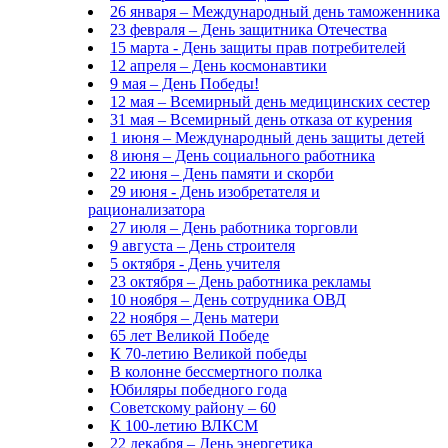
26 января – Международный день таможенника
23 февраля – День защитника Отечества
15 марта - День защиты прав потребителей
12 апреля – День космонавтики
9 мая – День Победы!
12 мая – Всемирный день медицинских сестер
31 мая – Всемирный день отказа от курения
1 июня – Международный день защиты детей
8 июня – День социального работника
22 июня – День памяти и скорби
29 июня - День изобретателя и
рационализатора
27 июля – День работника торговли
9 августа – День строителя
5 октября - День учителя
23 октября – День работника рекламы
10 ноября – День сотрудника ОВД
22 ноября – День матери
65 лет Великой Победе
К 70-летию Великой победы
В колонне бессмертного полка
Юбиляры победного года
Советскому району – 60
К 100-летию ВЛКСМ
22 декабря – День энергетика