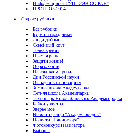
Информация от ГУП "УЭВ СО РАН"
ПРОГНОЗ-2014
Старые рубрики
Без рубрики
Будни и праздники
Люди добрые
Семейный круг
Точка зрения
Прямая речь
Защити жизнь!
Образование
Переживаем кризис
Дни Российской науки
От науки к инновациям
Зимняя школа Академпарка
Летняя школа Академпарка
Технопарк Новосибирского Академгородка
Байки у костра
Зверье мое
Новости фонда "Академгородок"
Новости "Навигатора"
Фотоконкурс Навигатора
Выборы