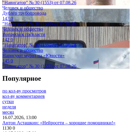
"Навигатор" № 30 (1553) от 07.08.26
Человек и общество
Дублёр трубопровода
147
0
"Навигатор" № 30 (1553) от 07.08.26
Человек и общество
Вопросы к госвласти
142
0
"Навигатор" № 30 (1553) от 07.08.26
Человек и общество
Нарисуют мурал на «Юности»
145
0
"Навигатор" № 30 (1553) от 07.08.26
Популярное
по кол-ву просмотров
кол-ву комментариев
сутки
неделя
месяц
16.07.2026, 13:00
Антон Асташкин: «Нейросети – хорошие помощники!»
1130
0