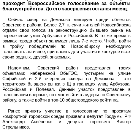
проходит Всероссийское голосование за объекты
благоустройства. До его завершения остался месяц.
Сейчас сквер на Демакова лидирует среди объектов
Советского района. Более 2,7 тысячи жителей Новосибирска
отдали свои голоса за реконструкцию бывшего рынка на
пересечении улиц Арбузова и Российской. В то же время в
рамках города объект занимает лишь 7-е место. Чтобы войти
в тройку победителей по Новосибирску, необходимо
голосовать активнее, пригласить для участия в конкурсе всех
своих родных, друзей, знакомых.
Напомним, Советский район представлен тремя
объектами: набережной ОбьГЭС, пустырём на улице
Софийской и 2-й очередью сквера на Демакова – это
территория бывшего рынка в Щ в границах улиц Арбузова,
Российская и Полевая. Данный участок представлен в
голосовании впервые, но смог выйти в лидеры по Советскому
району, а также войти в топ-10 общегородского рейтинга.
Ранее принять участие в голосовании по проектам
комфортной городской среды призвали депутат Госдумы РФ
Александр Аксёненко и депутат горсовета Виктор
Стрельников.