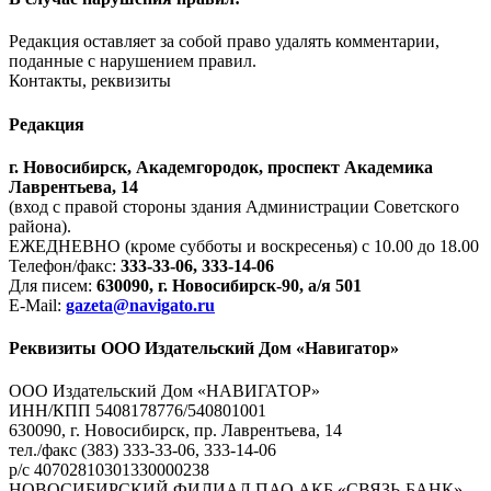
Редакция оставляет за собой право удалять комментарии,
поданные с нарушением правил.
Контакты, реквизиты
Редакция
г. Новосибирск, Академгородок, проспект Академика
Лаврентьева, 14
(вход с правой стороны здания Администрации Советского
района).
ЕЖЕДНЕВНО (кроме субботы и воскресенья) с 10.00 до 18.00
Телефон/факс:
333-33-06, 333-14-06
Для писем:
630090, г. Новосибирск-90, а/я 501
E-Mail:
gazeta@navigato.ru
Реквизиты ООО Издательский Дом «Навигатор»
ООО Издательский Дом «НАВИГАТОР»
ИНН/КПП 5408178776/540801001
630090, г. Новосибирск, пр. Лаврентьева, 14
тел./факс (383) 333-33-06, 333-14-06
р/с 40702810301330000238
НОВОСИБИРСКИЙ ФИЛИАЛ ПАО АКБ «СВЯЗЬ-БАНК»