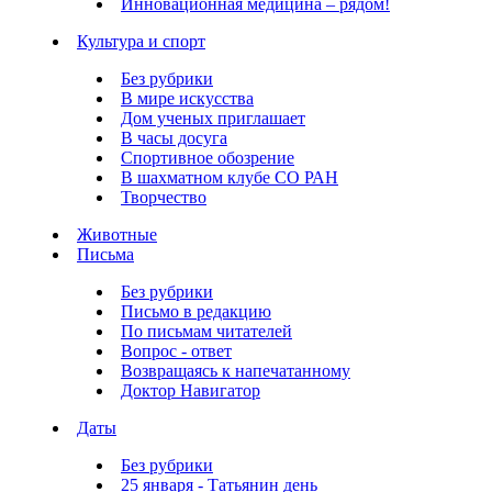
Инновационная медицина – рядом!
Культура и спорт
Без рубрики
В мире искусства
Дом ученых приглашает
В часы досуга
Спортивное обозрение
В шахматном клубе СО РАН
Творчество
Животные
Письма
Без рубрики
Письмо в редакцию
По письмам читателей
Вопрос - ответ
Возвращаясь к напечатанному
Доктор Навигатор
Даты
Без рубрики
25 января - Татьянин день