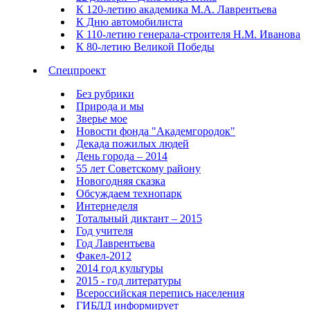
К 120-летию академика М.А. Лаврентьева
К Дню автомобилиста
К 110-летию генерала-строителя Н.М. Иванова
К 80-летию Великой Победы
Спецпроект
Без рубрики
Природа и мы
Зверье мое
Новости фонда "Академгородок"
Декада пожилых людей
День города – 2014
55 лет Советскому району
Новогодняя сказка
Обсуждаем технопарк
Интернеделя
Тотальный диктант – 2015
Год учителя
Год Лаврентьева
Факел-2012
2014 год культуры
2015 - год литературы
Всероссийская перепись населения
ГИБДД информирует