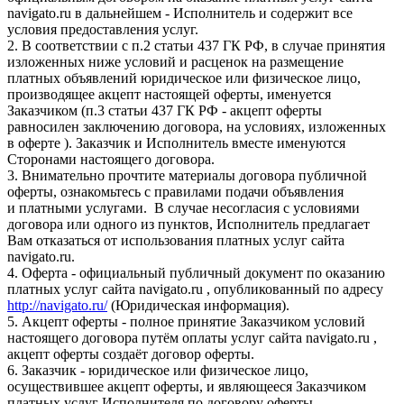
navigato.ru в дальнейшем - Исполнитель и содержит все
условия предоставления услуг.
2. В соответствии с п.2 статьи 437 ГК РФ, в случае принятия
изложенных ниже условий и расценок на размещение
платных объявлений юридическое или физическое лицо,
производящее акцепт настоящей оферты, именуется
Заказчиком (п.3 статьи 437 ГК РФ - акцепт оферты
равносилен заключению договора, на условиях, изложенных
в оферте ). Заказчик и Исполнитель вместе именуются
Сторонами настоящего договора.
3. Внимательно прочтите материалы договора публичной
оферты, ознакомьтесь с правилами подачи объявления
и платными услугами. В случае несогласия с условиями
договора или одного из пунктов, Исполнитель предлагает
Вам отказаться от использования платных услуг сайта
navigato.ru.
4. Оферта - официальный публичный документ по оказанию
платных услуг сайта navigato.ru , опубликованный по адресу
http://navigato.ru/
(Юридическая информация).
5. Акцепт оферты - полное принятие Заказчиком условий
настоящего договора путём оплаты услуг сайта navigato.ru ,
акцепт оферты создаёт договор оферты.
6. Заказчик - юридическое или физическое лицо,
осуществившее акцепт оферты, и являющееся Заказчиком
платных услуг Исполнителя по договору оферты.