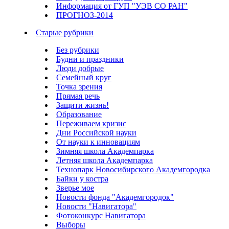
Информация от ГУП "УЭВ СО РАН"
ПРОГНОЗ-2014
Старые рубрики
Без рубрики
Будни и праздники
Люди добрые
Семейный круг
Точка зрения
Прямая речь
Защити жизнь!
Образование
Переживаем кризис
Дни Российской науки
От науки к инновациям
Зимняя школа Академпарка
Летняя школа Академпарка
Технопарк Новосибирского Академгородка
Байки у костра
Зверье мое
Новости фонда "Академгородок"
Новости "Навигатора"
Фотоконкурс Навигатора
Выборы