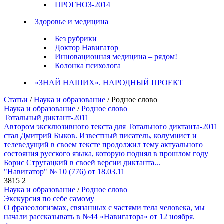
ПРОГНОЗ-2014
Здоровье и медицина
Без рубрики
Доктор Навигатор
Инновационная медицина – рядом!
Колонка психолога
«ЗНАЙ НАШИХ». НАРОДНЫЙ ПРОЕКТ
Статьи
/
Наука и образование
/ Родное слово
Наука и образование
/
Родное слово
Тотальный диктант-2011
Автором эксклюзивного текста для Тотального диктанта-2011
стал Дмитрий Быков. Известный писатель, колумнист и
телеведущий в своем тексте продолжил тему актуального
состояния русского языка, которую поднял в прошлом году
Борис Стругацкий в своей версии диктанта...
"Навигатор" № 10 (776) от 18.03.11
3815
2
Наука и образование
/
Родное слово
Экскурсия по себе самому
О фразеологизмах, связанных с частями тела человека, мы
начали рассказывать в №44 «Навигатора» от 12 ноября.