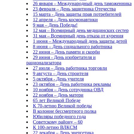
26 января – Международный день таможенника
23 февраля – День защитника Отечества
15 марта - День защиты прав потребителей
12 апреля – День космонавтики
9 мая – День Победы!
12 мая – Всемирный день медицинских сестер
31 мая – Всемирный день отказа от курения
1 июня – Международный день защиты детей
8 июня – День социального работника
22 июня – День памяти и скорби
29 июня - День изобретателя и
рационализатора
27 июля – День работника торговли
9 августа – День строителя
5 октября - День учителя
23 октября – День работника рекламы
10 ноября – День сотрудника ОВД
22 ноября – День матери
65 лет Великой Победе
К 70-летию Великой победы
В колонне бессмертного полка
Юбиляры победного года
Советскому району – 60
К 100-летию ВЛКСМ
22 декабря – День энергетика