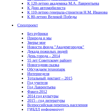
К 120-летию академика М.А. Лаврентьева
К Дню автомобилиста
К 110-летию генерала-строителя Н.М. Иванова
К 80-летию Великой Победы
Спецпроект
Без рубрики
Природа и мы
Зверье мое
Новости фонда "Академгородок"
Декада пожилых людей
День города – 2014
55 лет Советскому району
Новогодняя сказка
Обсуждаем технопарк
Интернеделя
Тотальный диктант – 2015
Год учителя
Год Лаврентьева
Факел-2012
2014 год культуры
2015 - год литературы
Всероссийская перепись населения
ГИБДД информирует