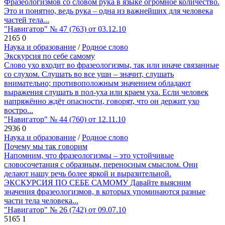
Фразеологизмов со словом рука в языке огромное количество.
Это и понятно, ведь рука – одна из важнейших для человека
частей тела...
"Навигатор" № 47 (763) от 03.12.10
2165
0
Наука и образование
/
Родное слово
Экскурсия по себе самому
Слово ухо входит во фразеологизмы, так или иначе связанные
со слухом. Слушать во все уши – значит, слушать
внимательно; противоположным значением обладают
выражения слушать в пол-уха или краем уха. Если человек
напряжённо ждёт опасности, говорят, что он держит ухо
востро...
"Навигатор" № 44 (760) от 12.11.10
2936
0
Наука и образование
/
Родное слово
Почему мы так говорим
Напомним, что фразеологизмы – это устойчивые
словосочетания с образным, переносным смыслом. Они
делают нашу речь более яркой и выразительной.
ЭКСКУРСИЯ ПО СЕБЕ САМОМУ Давайте выясним
значения фразеологизмов, в которых упоминаются разные
части тела человека...
"Навигатор" № 26 (742) от 09.07.10
5165
1