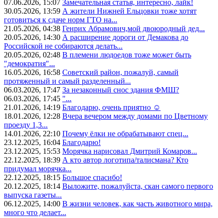
07.06.2026, 15:07
Замечательная статья, интересно, лайк!
30.05.2026, 13:59
А жители Нижней Ельцовки тоже хотят
готовиться к сдаче норм ГТО на...
21.05.2026, 04:38
Генрих Абрамович,мой двоюродный дед...
20.05.2026, 14:30
А расширение дороги от Демакова до
Российской не собираются делать...
20.05.2026, 02:48
В племени людоедов тоже может быть
"демократия"...
16.05.2026, 16:58
Советский район, пожалуй, самый
протяженный и самый разделенный...
06.03.2026, 17:47
За незаконный снос здания ФМШ?
06.03.2026, 17:45
"...
21.01.2026, 14:19
Благодарю, очень приятно ☺️
18.01.2026, 12:28
Вчера вечером между домами по Цветному
проезду 1,3...
14.01.2026, 22:10
Почему ёлки не обрабатывают спец...
23.12.2025, 16:04
Благодарю!
23.12.2025, 15:53
Морячка нарисовал Дмитрий Комаров...
22.12.2025, 18:39
А кто автор логотипа/талисмана? Кто
придумал морячка...
22.12.2025, 18:15
Большое спасибо!
20.12.2025, 18:14
Выложите, пожалуйста, скан самого первого
выпуска газеты...
06.12.2025, 14:00
В жизни человек, как часть животного мира,
много что делает...