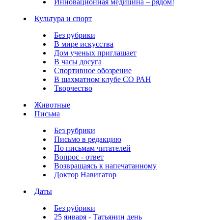
Инновационная медицина – рядом!
Культура и спорт
Без рубрики
В мире искусства
Дом ученых приглашает
В часы досуга
Спортивное обозрение
В шахматном клубе СО РАН
Творчество
Животные
Письма
Без рубрики
Письмо в редакцию
По письмам читателей
Вопрос - ответ
Возвращаясь к напечатанному
Доктор Навигатор
Даты
Без рубрики
25 января - Татьянин день