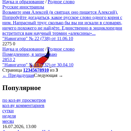
Наука и образование
/
Родное слово
Русские иностранцы
Возьмите имя Алексей (в святцах оно пишется Алексий).
Попробуйте догадаться, какое русское слово одного корня с
ним. Напрасный труд: сколько бы вы ни искали в словарях,
ничего похожего не найдёте. Единственно в энциклопедии
встретится вам научный термин «алексины»...
"Навигатор" № 22 (738) от 11.06.10
2275
0
Наука и образование
/
Родное слово
Помедленнее, я записываю
2853
2
"Навигатор" № 16 (732) от 30.04.10
Страница
1
2
3
4
5
6
7
8
9
10
из
3
← Предыдущая
Следующая →
Популярное
по кол-ву просмотров
кол-ву комментариев
сутки
неделя
месяц
16.07.2026, 13:00