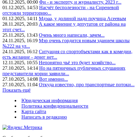
06.12.2025, 00:00
Фи - и эксперту, и журналисту. 2023 г...
01.12.2025, 14:53
Насчёт бесполезности - на Сиреневой
отстояли территорию...
01.12.2025, 14:11
Мдэаа, у долиной надо поучица Асеевым
28.11.2025, 20:03
А какое мнение у депутатов от района на
этот счет...
25.11.2025, 13:43
Очень много написали, зачем...
24.11.2025, 16:19
Мэр очень гордится новым зданием школы
№222 на ул...
24.11.2025, 16:12
Ситуация со спортобъектами как в комедии,
есть желание - денег нет...
12.11.2025, 10:55
Непонятно чьё это будет хозяйство...
27.10.2025, 14:14
Но на пятничных публичных слушаниях
представители мэрии заявили...
27.10.2025, 14:08
Вот именно...
27.10.2025, 11:04
Откуда известно, про транспортные потоки...
Показать ещё
Юридическая информация
Политика конфиденциальности
Карта сайта
Написать в редакцию