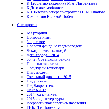
К 120-летию академика М.А. Лаврентьева
К Дню автомобилиста
К 110-летию генерала-строителя Н.М. Иванова
К 80-летию Великой Победы
Спецпроект
Без рубрики
Природа и мы
Зверье мое
Новости фонда "Академгородок"
Декада пожилых людей
День города – 2014
55 лет Советскому району
Новогодняя сказка
Обсуждаем технопарк
Интернеделя
Тотальный диктант – 2015
Год учителя
Год Лаврентьева
Факел-2012
2014 год культуры
2015 - год литературы
Всероссийская перепись населения
ГИБДД информирует