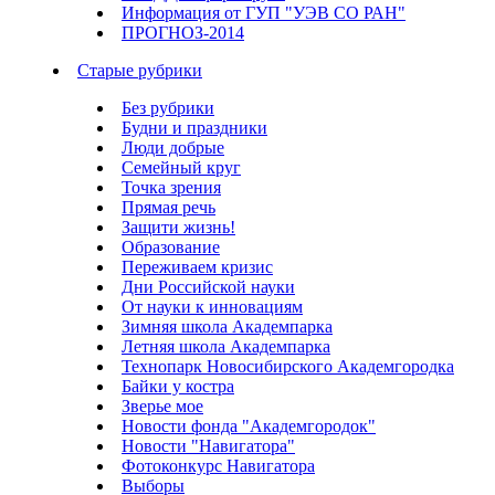
Информация от ГУП "УЭВ СО РАН"
ПРОГНОЗ-2014
Старые рубрики
Без рубрики
Будни и праздники
Люди добрые
Семейный круг
Точка зрения
Прямая речь
Защити жизнь!
Образование
Переживаем кризис
Дни Российской науки
От науки к инновациям
Зимняя школа Академпарка
Летняя школа Академпарка
Технопарк Новосибирского Академгородка
Байки у костра
Зверье мое
Новости фонда "Академгородок"
Новости "Навигатора"
Фотоконкурс Навигатора
Выборы