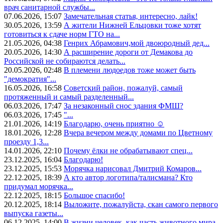
врач санитарной службы...
07.06.2026, 15:07
Замечательная статья, интересно, лайк!
30.05.2026, 13:59
А жители Нижней Ельцовки тоже хотят
готовиться к сдаче норм ГТО на...
21.05.2026, 04:38
Генрих Абрамович,мой двоюродный дед...
20.05.2026, 14:30
А расширение дороги от Демакова до
Российской не собираются делать...
20.05.2026, 02:48
В племени людоедов тоже может быть
"демократия"...
16.05.2026, 16:58
Советский район, пожалуй, самый
протяженный и самый разделенный...
06.03.2026, 17:47
За незаконный снос здания ФМШ?
06.03.2026, 17:45
"...
21.01.2026, 14:19
Благодарю, очень приятно ☺️
18.01.2026, 12:28
Вчера вечером между домами по Цветному
проезду 1,3...
14.01.2026, 22:10
Почему ёлки не обрабатывают спец...
23.12.2025, 16:04
Благодарю!
23.12.2025, 15:53
Морячка нарисовал Дмитрий Комаров...
22.12.2025, 18:39
А кто автор логотипа/талисмана? Кто
придумал морячка...
22.12.2025, 18:15
Большое спасибо!
20.12.2025, 18:14
Выложите, пожалуйста, скан самого первого
выпуска газеты...
06.12.2025, 14:00
В жизни человек, как часть животного мира,