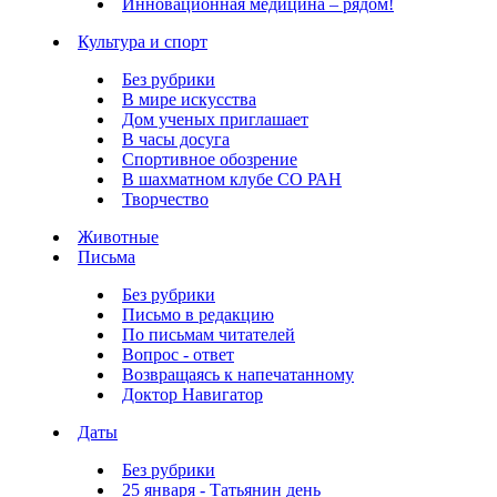
Инновационная медицина – рядом!
Культура и спорт
Без рубрики
В мире искусства
Дом ученых приглашает
В часы досуга
Спортивное обозрение
В шахматном клубе СО РАН
Творчество
Животные
Письма
Без рубрики
Письмо в редакцию
По письмам читателей
Вопрос - ответ
Возвращаясь к напечатанному
Доктор Навигатор
Даты
Без рубрики
25 января - Татьянин день