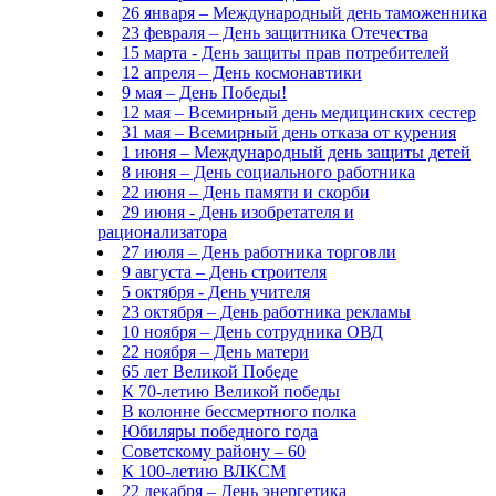
26 января – Международный день таможенника
23 февраля – День защитника Отечества
15 марта - День защиты прав потребителей
12 апреля – День космонавтики
9 мая – День Победы!
12 мая – Всемирный день медицинских сестер
31 мая – Всемирный день отказа от курения
1 июня – Международный день защиты детей
8 июня – День социального работника
22 июня – День памяти и скорби
29 июня - День изобретателя и
рационализатора
27 июля – День работника торговли
9 августа – День строителя
5 октября - День учителя
23 октября – День работника рекламы
10 ноября – День сотрудника ОВД
22 ноября – День матери
65 лет Великой Победе
К 70-летию Великой победы
В колонне бессмертного полка
Юбиляры победного года
Советскому району – 60
К 100-летию ВЛКСМ
22 декабря – День энергетика