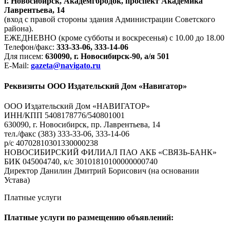
г. Новосибирск, Академгородок, проспект Академика
Лаврентьева, 14
(вход с правой стороны здания Администрации Советского
района).
ЕЖЕДНЕВНО (кроме субботы и воскресенья) с 10.00 до 18.00
Телефон/факс:
333-33-06, 333-14-06
Для писем:
630090, г. Новосибирск-90, а/я 501
E-Mail:
gazeta@navigato.ru
Реквизиты ООО Издательский Дом «Навигатор»
ООО Издательский Дом «НАВИГАТОР»
ИНН/КПП 5408178776/540801001
630090, г. Новосибирск, пр. Лаврентьева, 14
тел./факс (383) 333-33-06, 333-14-06
р/с 40702810301330000238
НОВОСИБИРСКИЙ ФИЛИАЛ ПАО АКБ «СВЯЗЬ-БАНК»
БИК 045004740, к/с 30101810100000000740
Директор Данилин Дмитрий Борисович (на основании
Устава)
Платные услуги
Платные услуги по размещению объявлений: