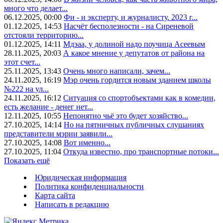
много что делает...
06.12.2025, 00:00
Фи - и эксперту, и журналисту. 2023 г...
01.12.2025, 14:53
Насчёт бесполезности - на Сиреневой
отстояли территорию...
01.12.2025, 14:11
Мдэаа, у долиной надо поучица Асеевым
28.11.2025, 20:03
А какое мнение у депутатов от района на
этот счет...
25.11.2025, 13:43
Очень много написали, зачем...
24.11.2025, 16:19
Мэр очень гордится новым зданием школы
№222 на ул...
24.11.2025, 16:12
Ситуация со спортобъектами как в комедии,
есть желание - денег нет...
12.11.2025, 10:55
Непонятно чьё это будет хозяйство...
27.10.2025, 14:14
Но на пятничных публичных слушаниях
представители мэрии заявили...
27.10.2025, 14:08
Вот именно...
27.10.2025, 11:04
Откуда известно, про транспортные потоки...
Показать ещё
Юридическая информация
Политика конфиденциальности
Карта сайта
Написать в редакцию