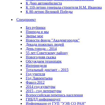
К Дню автомобилиста
К 110-летию генерала-строителя Н.М. Иванова
К 80-летию Великой Победы
Спецпроект
Без рубрики
Природа и мы
Зверье мое
Новости фонда "Академгородок"
Декада пожилых людей
День города – 2014
55 лет Советскому району
Новогодняя сказка
Обсуждаем технопарк
Интернеделя
Тотальный диктант – 2015
Год учителя
Год Лаврентьева
Факел-2012
2014 год культуры
2015 - год литературы
Всероссийская перепись населения
ГИБДД информирует
Информация от ГУП "УЭВ СО РАН"