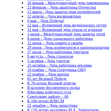
26 января – Международный день таможенника
23 февраля – День защитника Отечества
15 марта - День защиты прав потребителей
12 апреля – День космонавтики
9 мая – День Победы!
12 мая – Всемирный день медицинских сестер
31 мая – Всемирный день отказа от курения
1 июня – Международный день защиты детей
8 июня – День социального работника
22 июня – День памяти и скорби
29 июня - День изобретателя и рационализатора
27 июля – День работника торговли
9 августа – День строителя
5 октября - День учителя
23 октября – День работника рекламы
10 ноября – День сотрудника ОВД
22 ноября – День матери
65 лет Великой Победе
К 70-летию Великой победы
В колонне бессмертного полка
Юбиляры победного года
Советскому району – 60
К 100-летию ВЛКСМ
22 декабря – День энергетика
К 120-летию академика М.А. Лаврентьева