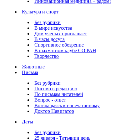
Инновационная медицина – рядом!
Культура и спорт
Без рубрики
В мире искусства
Дом ученых приглашает
В часы досуга
Спортивное обозрение
В шахматном клубе СО РАН
Творчество
Животные
Письма
Без рубрики
Письмо в редакцию
По письмам читателей
Вопрос - ответ
Возвращаясь к напечатанному
Доктор Навигатор
Даты
Без рубрики
25 января - Татьянин день