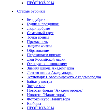
ПРОГНОЗ-2014
Старые рубрики
Без рубрики
Будни и праздники
Люди добрые
Семейный круг
Точка зрения
Прямая речь
Защити жизнь!
Образование
Переживаем кризис
Дни Российской науки
От науки к инновациям
Зимняя школа Академпарка
Летняя школа Академпарка
Технопарк Новосибирского Академгородка
Байки у костра
Зверье мое
Новости фонда "Академгородок"
Новости "Навигатора"
Фотоконкурс Навигатора
Выборы
ПРОГНОЗ-2014