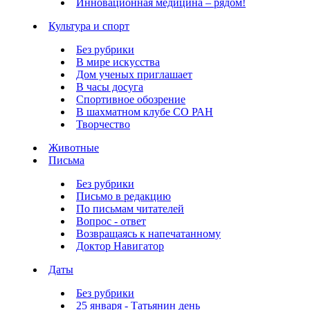
Инновационная медицина – рядом!
Культура и спорт
Без рубрики
В мире искусства
Дом ученых приглашает
В часы досуга
Спортивное обозрение
В шахматном клубе СО РАН
Творчество
Животные
Письма
Без рубрики
Письмо в редакцию
По письмам читателей
Вопрос - ответ
Возвращаясь к напечатанному
Доктор Навигатор
Даты
Без рубрики
25 января - Татьянин день