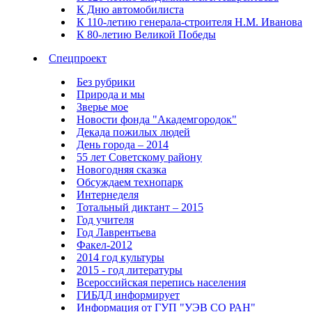
К Дню автомобилиста
К 110-летию генерала-строителя Н.М. Иванова
К 80-летию Великой Победы
Спецпроект
Без рубрики
Природа и мы
Зверье мое
Новости фонда "Академгородок"
Декада пожилых людей
День города – 2014
55 лет Советскому району
Новогодняя сказка
Обсуждаем технопарк
Интернеделя
Тотальный диктант – 2015
Год учителя
Год Лаврентьева
Факел-2012
2014 год культуры
2015 - год литературы
Всероссийская перепись населения
ГИБДД информирует
Информация от ГУП "УЭВ СО РАН"