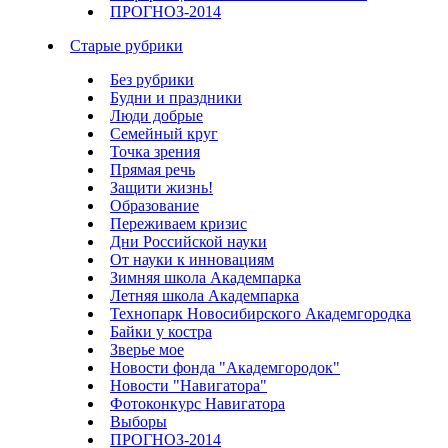
ПРОГНОЗ-2014
Старые рубрики
Без рубрики
Будни и праздники
Люди добрые
Семейный круг
Точка зрения
Прямая речь
Защити жизнь!
Образование
Переживаем кризис
Дни Российской науки
От науки к инновациям
Зимняя школа Академпарка
Летняя школа Академпарка
Технопарк Новосибирского Академгородка
Байки у костра
Зверье мое
Новости фонда "Академгородок"
Новости "Навигатора"
Фотоконкурс Навигатора
Выборы
ПРОГНОЗ-2014