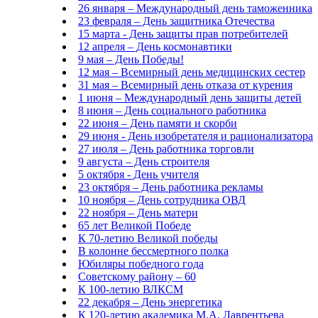
26 января – Международный день таможенника
23 февраля – День защитника Отечества
15 марта - День защиты прав потребителей
12 апреля – День космонавтики
9 мая – День Победы!
12 мая – Всемирный день медицинских сестер
31 мая – Всемирный день отказа от курения
1 июня – Международный день защиты детей
8 июня – День социального работника
22 июня – День памяти и скорби
29 июня - День изобретателя и рационализатора
27 июля – День работника торговли
9 августа – День строителя
5 октября - День учителя
23 октября – День работника рекламы
10 ноября – День сотрудника ОВД
22 ноября – День матери
65 лет Великой Победе
К 70-летию Великой победы
В колонне бессмертного полка
Юбиляры победного года
Советскому району – 60
К 100-летию ВЛКСМ
22 декабря – День энергетика
К 120-летию академика М.А. Лаврентьева