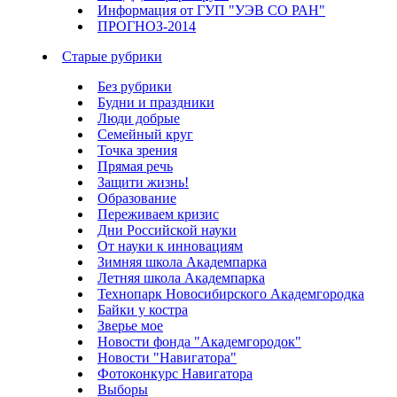
Информация от ГУП "УЭВ СО РАН"
ПРОГНОЗ-2014
Старые рубрики
Без рубрики
Будни и праздники
Люди добрые
Семейный круг
Точка зрения
Прямая речь
Защити жизнь!
Образование
Переживаем кризис
Дни Российской науки
От науки к инновациям
Зимняя школа Академпарка
Летняя школа Академпарка
Технопарк Новосибирского Академгородка
Байки у костра
Зверье мое
Новости фонда "Академгородок"
Новости "Навигатора"
Фотоконкурс Навигатора
Выборы