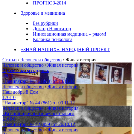
ПРОГНОЗ-2014
Здоровье и медицина
Без рубрики
Доктор Навигатор
Инновационная медицина – рядом!
Колонка психолога
«ЗНАЙ НАШИХ». НАРОДНЫЙ ПРОЕКТ
Статьи
/
Человек и общество
/ Живая история
Человек и общество
/
Живая история
Музей - наша гордость
880
0
"Навигатор" № 46 (863) от 23.11.12
Человек и общество
/
Живая история
Наш добрый Дом
1761
0
"Навигатор" № 44 (861) от 09.11.12
Человек и общество
/
Живая история
«Вечной прочности вечный запас»
2166
0
"Навигатор" № 42 (859) от 26.10.12
Человек и общество
/
Живая история