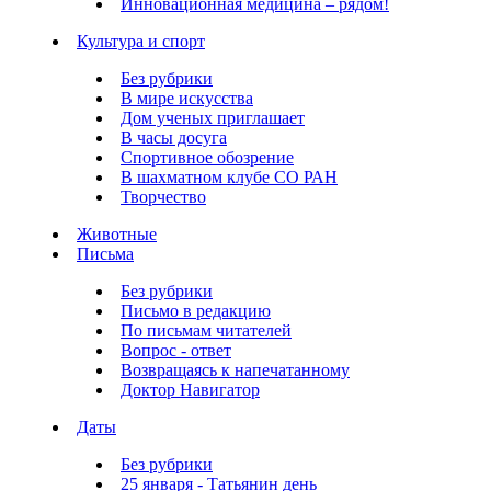
Инновационная медицина – рядом!
Культура и спорт
Без рубрики
В мире искусства
Дом ученых приглашает
В часы досуга
Спортивное обозрение
В шахматном клубе СО РАН
Творчество
Животные
Письма
Без рубрики
Письмо в редакцию
По письмам читателей
Вопрос - ответ
Возвращаясь к напечатанному
Доктор Навигатор
Даты
Без рубрики
25 января - Татьянин день