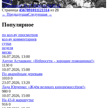
3196
1
"Навигатор" № 17 (834) от 04.05.12
Страница
4
5
6
7
8
9
10
11
12
13
14
из
21
← Предыдущая
Следующая →
Популярное
по кол-ву просмотров
кол-ву комментариев
сутки
неделя
месяц
16.07.2026, 13:00
Антон Асташкин: «Нейросети – хорошие помощники!»
1130
0
10.07.2026, 15:00
По аварийным деревьям
1010
0
23.07.2026, 13:20
Лада Юрченко: «Ждём великих кинорежиссёров!»
980
0
10.07.2026, 15:00
На 43-й маршрутке
916
0