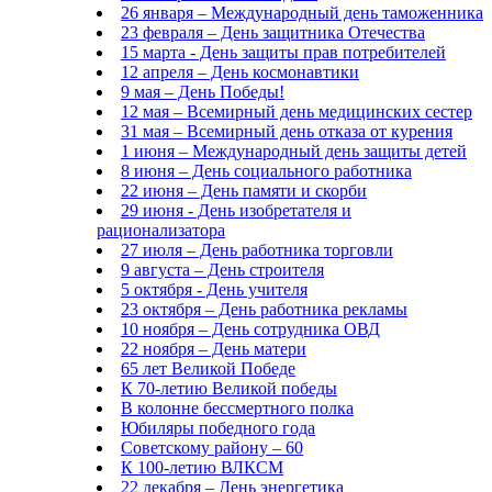
26 января – Международный день таможенника
23 февраля – День защитника Отечества
15 марта - День защиты прав потребителей
12 апреля – День космонавтики
9 мая – День Победы!
12 мая – Всемирный день медицинских сестер
31 мая – Всемирный день отказа от курения
1 июня – Международный день защиты детей
8 июня – День социального работника
22 июня – День памяти и скорби
29 июня - День изобретателя и
рационализатора
27 июля – День работника торговли
9 августа – День строителя
5 октября - День учителя
23 октября – День работника рекламы
10 ноября – День сотрудника ОВД
22 ноября – День матери
65 лет Великой Победе
К 70-летию Великой победы
В колонне бессмертного полка
Юбиляры победного года
Советскому району – 60
К 100-летию ВЛКСМ
22 декабря – День энергетика