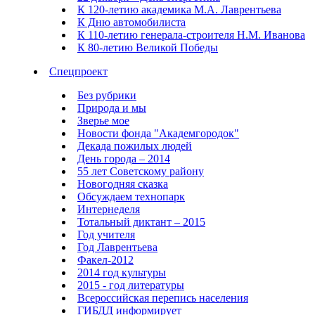
К 120-летию академика М.А. Лаврентьева
К Дню автомобилиста
К 110-летию генерала-строителя Н.М. Иванова
К 80-летию Великой Победы
Спецпроект
Без рубрики
Природа и мы
Зверье мое
Новости фонда "Академгородок"
Декада пожилых людей
День города – 2014
55 лет Советскому району
Новогодняя сказка
Обсуждаем технопарк
Интернеделя
Тотальный диктант – 2015
Год учителя
Год Лаврентьева
Факел-2012
2014 год культуры
2015 - год литературы
Всероссийская перепись населения
ГИБДД информирует