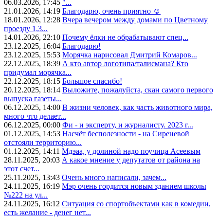
06.03.2026, 17:45
"...
21.01.2026, 14:19
Благодарю, очень приятно ☺️
18.01.2026, 12:28
Вчера вечером между домами по Цветному
проезду 1,3...
14.01.2026, 22:10
Почему ёлки не обрабатывают спец...
23.12.2025, 16:04
Благодарю!
23.12.2025, 15:53
Морячка нарисовал Дмитрий Комаров...
22.12.2025, 18:39
А кто автор логотипа/талисмана? Кто
придумал морячка...
22.12.2025, 18:15
Большое спасибо!
20.12.2025, 18:14
Выложите, пожалуйста, скан самого первого
выпуска газеты...
06.12.2025, 14:00
В жизни человек, как часть животного мира,
много что делает...
06.12.2025, 00:00
Фи - и эксперту, и журналисту. 2023 г...
01.12.2025, 14:53
Насчёт бесполезности - на Сиреневой
отстояли территорию...
01.12.2025, 14:11
Мдэаа, у долиной надо поучица Асеевым
28.11.2025, 20:03
А какое мнение у депутатов от района на
этот счет...
25.11.2025, 13:43
Очень много написали, зачем...
24.11.2025, 16:19
Мэр очень гордится новым зданием школы
№222 на ул...
24.11.2025, 16:12
Ситуация со спортобъектами как в комедии,
есть желание - денег нет...