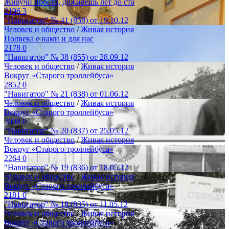
Живучи просто, доживешь лет до ста
2196
3
"Навигатор" № 41 (858) от 19.10.12
Человек и общество
/
Живая история
Полвека с нами и для нас
2178
0
"Навигатор" № 38 (855) от 28.09.12
Человек и общество
/
Живая история
Вокруг «Старого троллейбуса»
2852
0
"Навигатор" № 21 (838) от 01.06.12
Человек и общество
/
Живая история
Вокруг «Старого троллейбуса»
2008
0
"Навигатор" № 20 (837) от 25.05.12
Человек и общество
/
Живая история
Вокруг «Старого троллейбуса»
2264
0
"Навигатор" № 19 (836) от 18.05.12
Человек и общество
/
Живая история
Вокруг «Старого троллейбуса»
2181
0
"Навигатор" № 18 (835) от 11.05.12
Человек и общество
/
Живая история
Вокруг «Старого троллейбуса»