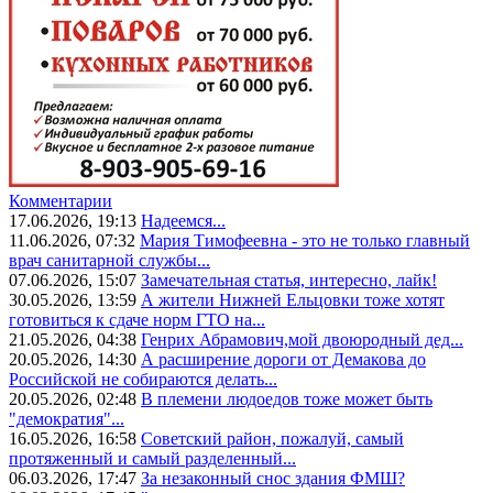
Комментарии
17.06.2026, 19:13
Надеемся...
11.06.2026, 07:32
Мария Тимофеевна - это не только главный
врач санитарной службы...
07.06.2026, 15:07
Замечательная статья, интересно, лайк!
30.05.2026, 13:59
А жители Нижней Ельцовки тоже хотят
готовиться к сдаче норм ГТО на...
21.05.2026, 04:38
Генрих Абрамович,мой двоюродный дед...
20.05.2026, 14:30
А расширение дороги от Демакова до
Российской не собираются делать...
20.05.2026, 02:48
В племени людоедов тоже может быть
"демократия"...
16.05.2026, 16:58
Советский район, пожалуй, самый
протяженный и самый разделенный...
06.03.2026, 17:47
За незаконный снос здания ФМШ?