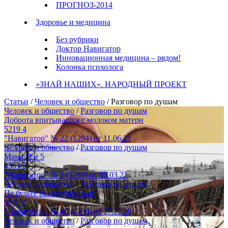
ПРОГНОЗ-2014
Здоровье и медицина
Без рубрики
Доктор Навигатор
Инновационная медицина – рядом!
Колонка психолога
«ЗНАЙ НАШИХ». НАРОДНЫЙ ПРОЕКТ
Статьи
/
Человек и общество
/ Разговор по душам
Человек и общество
/
Разговор по душам
Доброта впитывается с молоком матери
5219
4
"Навигатор" № 22 (1294) от 11.06.21
Человек и общество
/
Разговор по душам
Мама. 8 и 5
4361
6
"Навигатор" № 8 (1280) от 05.03.21
Человек и общество
/
Разговор по душам
Не будьте равнодушными!
3948
1
"Навигатор" № 46 (1268) от 27.11.20
Человек и общество
/
Разговор по душам