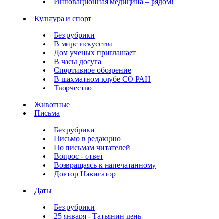
Инновационная медицина – рядом!
Культура и спорт
Без рубрики
В мире искусства
Дом ученых приглашает
В часы досуга
Спортивное обозрение
В шахматном клубе СО РАН
Творчество
Животные
Письма
Без рубрики
Письмо в редакцию
По письмам читателей
Вопрос - ответ
Возвращаясь к напечатанному
Доктор Навигатор
Даты
Без рубрики
25 января - Татьянин день