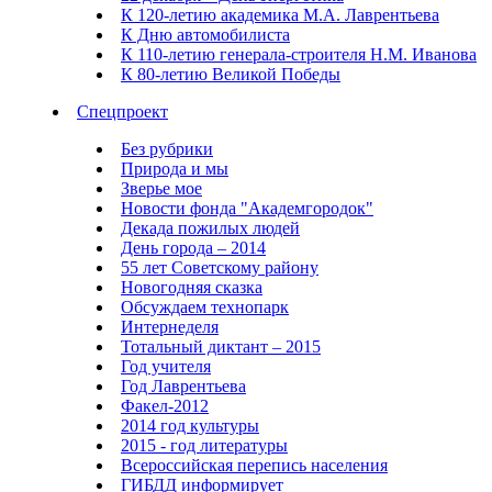
К 120-летию академика М.А. Лаврентьева
К Дню автомобилиста
К 110-летию генерала-строителя Н.М. Иванова
К 80-летию Великой Победы
Спецпроект
Без рубрики
Природа и мы
Зверье мое
Новости фонда "Академгородок"
Декада пожилых людей
День города – 2014
55 лет Советскому району
Новогодняя сказка
Обсуждаем технопарк
Интернеделя
Тотальный диктант – 2015
Год учителя
Год Лаврентьева
Факел-2012
2014 год культуры
2015 - год литературы
Всероссийская перепись населения
ГИБДД информирует