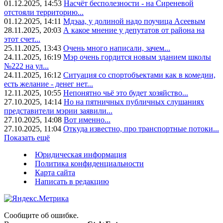
01.12.2025, 14:53
Насчёт бесполезности - на Сиреневой
отстояли территорию...
01.12.2025, 14:11
Мдэаа, у долиной надо поучица Асеевым
28.11.2025, 20:03
А какое мнение у депутатов от района на
этот счет...
25.11.2025, 13:43
Очень много написали, зачем...
24.11.2025, 16:19
Мэр очень гордится новым зданием школы
№222 на ул...
24.11.2025, 16:12
Ситуация со спортобъектами как в комедии,
есть желание - денег нет...
12.11.2025, 10:55
Непонятно чьё это будет хозяйство...
27.10.2025, 14:14
Но на пятничных публичных слушаниях
представители мэрии заявили...
27.10.2025, 14:08
Вот именно...
27.10.2025, 11:04
Откуда известно, про транспортные потоки...
Показать ещё
Юридическая информация
Политика конфиденциальности
Карта сайта
Написать в редакцию
Сообщите об ошибке.