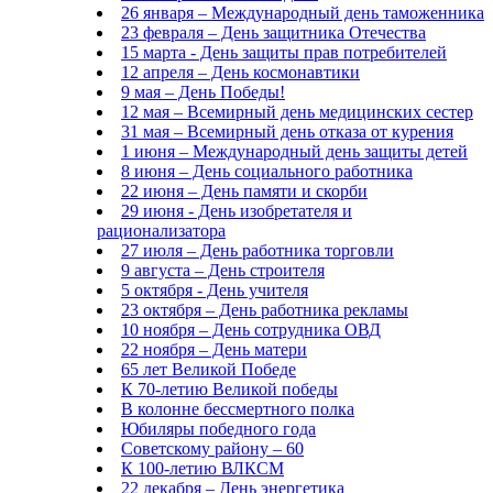
26 января – Международный день таможенника
23 февраля – День защитника Отечества
15 марта - День защиты прав потребителей
12 апреля – День космонавтики
9 мая – День Победы!
12 мая – Всемирный день медицинских сестер
31 мая – Всемирный день отказа от курения
1 июня – Международный день защиты детей
8 июня – День социального работника
22 июня – День памяти и скорби
29 июня - День изобретателя и
рационализатора
27 июля – День работника торговли
9 августа – День строителя
5 октября - День учителя
23 октября – День работника рекламы
10 ноября – День сотрудника ОВД
22 ноября – День матери
65 лет Великой Победе
К 70-летию Великой победы
В колонне бессмертного полка
Юбиляры победного года
Советскому району – 60
К 100-летию ВЛКСМ
22 декабря – День энергетика