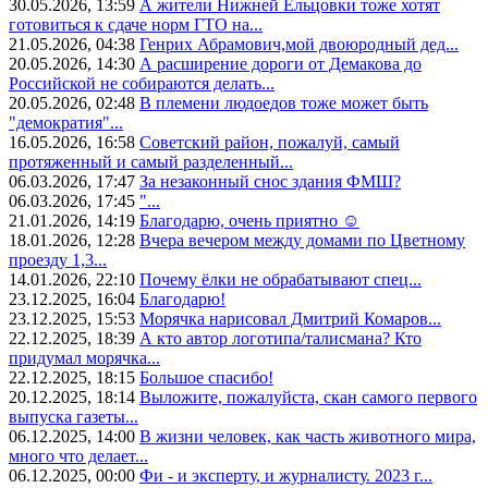
30.05.2026, 13:59
А жители Нижней Ельцовки тоже хотят
готовиться к сдаче норм ГТО на...
21.05.2026, 04:38
Генрих Абрамович,мой двоюродный дед...
20.05.2026, 14:30
А расширение дороги от Демакова до
Российской не собираются делать...
20.05.2026, 02:48
В племени людоедов тоже может быть
"демократия"...
16.05.2026, 16:58
Советский район, пожалуй, самый
протяженный и самый разделенный...
06.03.2026, 17:47
За незаконный снос здания ФМШ?
06.03.2026, 17:45
"...
21.01.2026, 14:19
Благодарю, очень приятно ☺️
18.01.2026, 12:28
Вчера вечером между домами по Цветному
проезду 1,3...
14.01.2026, 22:10
Почему ёлки не обрабатывают спец...
23.12.2025, 16:04
Благодарю!
23.12.2025, 15:53
Морячка нарисовал Дмитрий Комаров...
22.12.2025, 18:39
А кто автор логотипа/талисмана? Кто
придумал морячка...
22.12.2025, 18:15
Большое спасибо!
20.12.2025, 18:14
Выложите, пожалуйста, скан самого первого
выпуска газеты...
06.12.2025, 14:00
В жизни человек, как часть животного мира,
много что делает...
06.12.2025, 00:00
Фи - и эксперту, и журналисту. 2023 г...