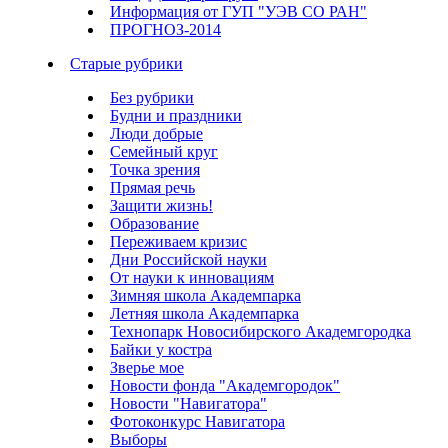
Информация от ГУП "УЭВ СО РАН"
ПРОГНОЗ-2014
Старые рубрики
Без рубрики
Будни и праздники
Люди добрые
Семейный круг
Точка зрения
Прямая речь
Защити жизнь!
Образование
Переживаем кризис
Дни Российской науки
От науки к инновациям
Зимняя школа Академпарка
Летняя школа Академпарка
Технопарк Новосибирского Академгородка
Байки у костра
Зверье мое
Новости фонда "Академгородок"
Новости "Навигатора"
Фотоконкурс Навигатора
Выборы