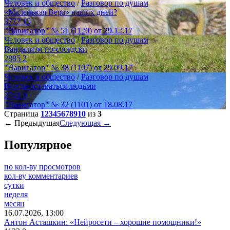
Человек и общество
/
Разговор по душам
«Маленькая Вера» наших дней?
3777
15
"Навигатор" № 51 (1120) от 29.12.17
Человек и общество
/
Разговор по душам
Вандализм по-соседски
2885
2
"Навигатор" № 38 (1107) от 29.09.17
Человек и общество
/
Разговор по душам
Всегда оставаться людьми
2741
0
"Навигатор" № 32 (1101) от 18.08.17
Страница
1
2
3
4
5
6
7
8
9
10
из
3
← Предыдущая
Следующая →
Популярное
по кол-ву просмотров
кол-ву комментариев
сутки
неделя
месяц
16.07.2026, 13:00
Антон Асташкин: «Нейросети – хорошие помощники!»