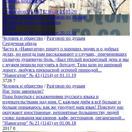
Принять неизбежное
2736
1
"Навигатор" № 16 (1238) от 01.05.20
Человек и общество
/
Разговор по душам
Рюкзак не повод для раздора
2231
0
"Навигатор" № 50 (1221) от 20.12.19
Человек и общество
/
Разговор по душам
Сердечная обида
Часто в «Навигатор» пишут о хороших людях и о добрых
делах, но иногда нам рассказывают о случаях, причинивших
сильную душевную боль. «Был тёплый воскресный день и мы
с мужем решили погулять в ботсаду. Тихо шли по широкой
дороге, любуясь прекрасной осенней природой...
"Навигатор" № 43 (1214) от 01.11.19
3728
7
Человек и общество
/
Разговор по душам
Нас тихо завоевали?
Пора бороться с искажениями русского языка и
издевательствами над ним. С каждым днём я всё больше и
больше поражаюсь: как же уродуют наш язык! Повсюду нас
окружают иностранные, непонятные большинству людей
слова: названия магазинов, кафе, ресторанов, организаций...
"Навигатор" № 21 (1141) от 01.06.18
2017
0