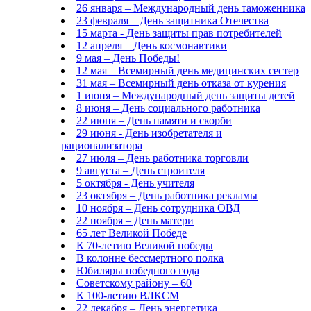
26 января – Международный день таможенника
23 февраля – День защитника Отечества
15 марта - День защиты прав потребителей
12 апреля – День космонавтики
9 мая – День Победы!
12 мая – Всемирный день медицинских сестер
31 мая – Всемирный день отказа от курения
1 июня – Международный день защиты детей
8 июня – День социального работника
22 июня – День памяти и скорби
29 июня - День изобретателя и
рационализатора
27 июля – День работника торговли
9 августа – День строителя
5 октября - День учителя
23 октября – День работника рекламы
10 ноября – День сотрудника ОВД
22 ноября – День матери
65 лет Великой Победе
К 70-летию Великой победы
В колонне бессмертного полка
Юбиляры победного года
Советскому району – 60
К 100-летию ВЛКСМ
22 декабря – День энергетика