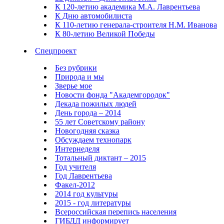
К 120-летию академика М.А. Лаврентьева
К Дню автомобилиста
К 110-летию генерала-строителя Н.М. Иванова
К 80-летию Великой Победы
Спецпроект
Без рубрики
Природа и мы
Зверье мое
Новости фонда "Академгородок"
Декада пожилых людей
День города – 2014
55 лет Советскому району
Новогодняя сказка
Обсуждаем технопарк
Интернеделя
Тотальный диктант – 2015
Год учителя
Год Лаврентьева
Факел-2012
2014 год культуры
2015 - год литературы
Всероссийская перепись населения
ГИБДД информирует