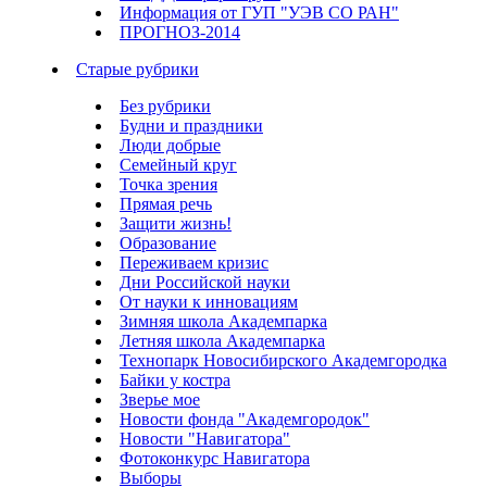
Информация от ГУП "УЭВ СО РАН"
ПРОГНОЗ-2014
Старые рубрики
Без рубрики
Будни и праздники
Люди добрые
Семейный круг
Точка зрения
Прямая речь
Защити жизнь!
Образование
Переживаем кризис
Дни Российской науки
От науки к инновациям
Зимняя школа Академпарка
Летняя школа Академпарка
Технопарк Новосибирского Академгородка
Байки у костра
Зверье мое
Новости фонда "Академгородок"
Новости "Навигатора"
Фотоконкурс Навигатора
Выборы