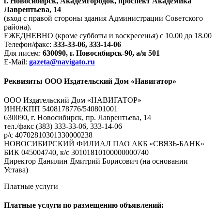
г. Новосибирск, Академгородок, проспект Академика
Лаврентьева, 14
(вход с правой стороны здания Администрации Советского
района).
ЕЖЕДНЕВНО (кроме субботы и воскресенья) с 10.00 до 18.00
Телефон/факс:
333-33-06, 333-14-06
Для писем:
630090, г. Новосибирск-90, а/я 501
E-Mail:
gazeta@navigato.ru
Реквизиты ООО Издательский Дом «Навигатор»
ООО Издательский Дом «НАВИГАТОР»
ИНН/КПП 5408178776/540801001
630090, г. Новосибирск, пр. Лаврентьева, 14
тел./факс (383) 333-33-06, 333-14-06
р/с 40702810301330000238
НОВОСИБИРСКИЙ ФИЛИАЛ ПАО АКБ «СВЯЗЬ-БАНК»
БИК 045004740, к/с 30101810100000000740
Директор Данилин Дмитрий Борисович (на основании
Устава)
Платные услуги
Платные услуги по размещению объявлений: