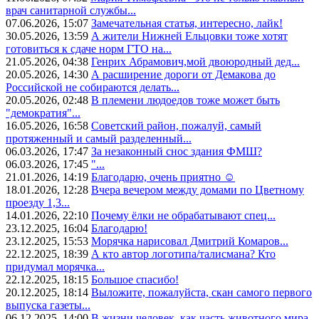
врач санитарной службы...
07.06.2026, 15:07
Замечательная статья, интересно, лайк!
30.05.2026, 13:59
А жители Нижней Ельцовки тоже хотят
готовиться к сдаче норм ГТО на...
21.05.2026, 04:38
Генрих Абрамович,мой двоюродный дед...
20.05.2026, 14:30
А расширение дороги от Демакова до
Российской не собираются делать...
20.05.2026, 02:48
В племени людоедов тоже может быть
"демократия"...
16.05.2026, 16:58
Советский район, пожалуй, самый
протяженный и самый разделенный...
06.03.2026, 17:47
За незаконный снос здания ФМШ?
06.03.2026, 17:45
"...
21.01.2026, 14:19
Благодарю, очень приятно ☺️
18.01.2026, 12:28
Вчера вечером между домами по Цветному
проезду 1,3...
14.01.2026, 22:10
Почему ёлки не обрабатывают спец...
23.12.2025, 16:04
Благодарю!
23.12.2025, 15:53
Морячка нарисовал Дмитрий Комаров...
22.12.2025, 18:39
А кто автор логотипа/талисмана? Кто
придумал морячка...
22.12.2025, 18:15
Большое спасибо!
20.12.2025, 18:14
Выложите, пожалуйста, скан самого первого
выпуска газеты...
06.12.2025, 14:00
В жизни человек, как часть животного мира,