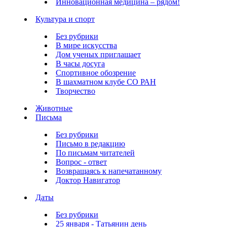
Инновационная медицина – рядом!
Культура и спорт
Без рубрики
В мире искусства
Дом ученых приглашает
В часы досуга
Спортивное обозрение
В шахматном клубе СО РАН
Творчество
Животные
Письма
Без рубрики
Письмо в редакцию
По письмам читателей
Вопрос - ответ
Возвращаясь к напечатанному
Доктор Навигатор
Даты
Без рубрики
25 января - Татьянин день