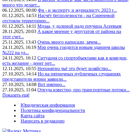
много что делает...
06.12.2025, 00:00
Фи - и эксперту, и журналисту. 2023 г...
01.12.2025, 14:53
Насчёт бесполезности - на Сиреневой
отстояли территорию...
01.12.2025, 14:11
Мдэаа, у долиной надо поучица Асеевым
28.11.2025, 20:03
А какое мнение у депутатов от района на
этот счет...
25.11.2025, 13:43
Очень много написали, зачем...
24.11.2025, 16:19
Мэр очень гордится новым зданием школы
№222 на ул...
24.11.2025, 16:12
Ситуация со спортобъектами как в комедии,
есть желание - денег нет...
12.11.2025, 10:55
Непонятно чьё это будет хозяйство...
27.10.2025, 14:14
Но на пятничных публичных слушаниях
представители мэрии заявили...
27.10.2025, 14:08
Вот именно...
27.10.2025, 11:04
Откуда известно, про транспортные потоки...
Показать ещё
Юридическая информация
Политика конфиденциальности
Карта сайта
Написать в редакцию