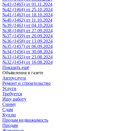
№43
(1465)
от 01.11.2024
№42
(1464)
от 25.10.2024
№41
(1463)
от 18.10.2024
№40
(1462)
от 11.10.2024
№39
(1461)
от 04.10.2024
№38
(1460)
от 27.09.2024
№37
(1459)
от 20.09.2024
№36
(1458)
от 13.09.2024
№35
(1457)
от 06.09.2024
№34
(1456)
от 30.08.2024
№33
(1455)
от 23.08.2024
№32
(1454)
от 16.08.2024
Показать ещё
Объявления в газете
Автоуслуги
Ремонт и строительство
Услуги
Требуется
Ищу работу
Сниму
Сдам
Куплю
Продам недвижимость
Продам
Животные