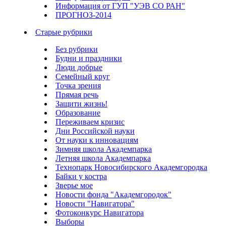
Информация от ГУП "УЭВ СО РАН"
ПРОГНОЗ-2014
Старые рубрики
Без рубрики
Будни и праздники
Люди добрые
Семейный круг
Точка зрения
Прямая речь
Защити жизнь!
Образование
Переживаем кризис
Дни Российской науки
От науки к инновациям
Зимняя школа Академпарка
Летняя школа Академпарка
Технопарк Новосибирского Академгородка
Байки у костра
Зверье мое
Новости фонда "Академгородок"
Новости "Навигатора"
Фотоконкурс Навигатора
Выборы