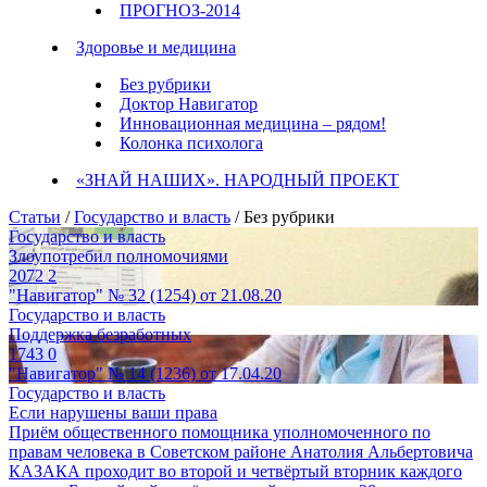
ПРОГНОЗ-2014
Здоровье и медицина
Без рубрики
Доктор Навигатор
Инновационная медицина – рядом!
Колонка психолога
«ЗНАЙ НАШИХ». НАРОДНЫЙ ПРОЕКТ
Статьи
/
Государство и власть
/ Без рубрики
Государство и власть
Злоупотребил полномочиями
2072
2
"Навигатор" № 32 (1254) от 21.08.20
Государство и власть
Поддержка безработных
1743
0
"Навигатор" № 14 (1236) от 17.04.20
Государство и власть
Если нарушены ваши права
Приём общественного помощника уполномоченного по
правам человека в Советском районе Анатолия Альбертовича
КАЗАКА проходит во второй и четвёртый вторник каждого