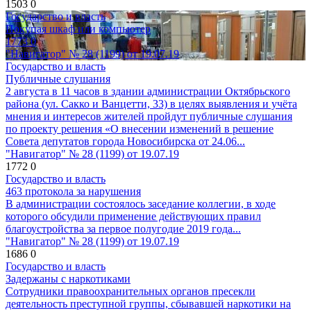
1503
0
Государство и власть
Покупая шкаф или компьютер
1773
0
"Навигатор" № 28 (1199) от 19.07.19
Государство и власть
Публичные слушания
2 августа в 11 часов в здании администрации Октябрьского
района (ул. Сакко и Ванцетти, 33) в целях выявления и учёта
мнения и интересов жителей пройдут публичные слушания
по проекту решения «О внесении изменений в решение
Совета депутатов города Новосибирска от 24.06...
"Навигатор" № 28 (1199) от 19.07.19
1772
0
Государство и власть
463 протокола за нарушения
В администрации состоялось заседание коллегии, в ходе
которого обсудили применение действующих правил
благоустройства за первое полугодие 2019 года...
"Навигатор" № 28 (1199) от 19.07.19
1686
0
Государство и власть
Задержаны с наркотиками
Сотрудники правоохранительных органов пресекли
деятельность преступной группы, сбывавшей наркотики на