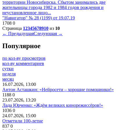
территории Новосибирска. Сбытом занимались две
жительницы города 1982 и 1984 годов рождения и
неустановленное лицо...
"Навигатор" № 28 (1199) от 19.07.19
1708
0
Страница
1
2
3
4
5
6
7
8
9
10
из
10
← Предыдущая
Следующая →
Популярное
по кол-ву просмотров
кол-ву комментариев
сутки
неделя
месяц
16.07.2026, 13:00
Антон Асташкин: «Нейросети – хорошие помощники!»
1188
0
23.07.2026, 13:20
Лада Юрченко: «Ждём великих кинорежиссёров!»
1036
0
24.07.2026, 15:00
Отметили 100-летие
837
0