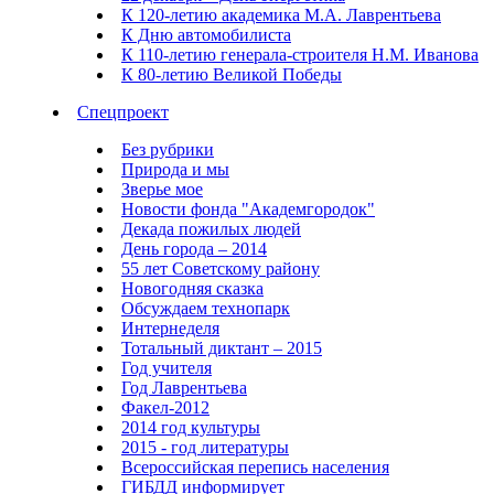
К 120-летию академика М.А. Лаврентьева
К Дню автомобилиста
К 110-летию генерала-строителя Н.М. Иванова
К 80-летию Великой Победы
Спецпроект
Без рубрики
Природа и мы
Зверье мое
Новости фонда "Академгородок"
Декада пожилых людей
День города – 2014
55 лет Советскому району
Новогодняя сказка
Обсуждаем технопарк
Интернеделя
Тотальный диктант – 2015
Год учителя
Год Лаврентьева
Факел-2012
2014 год культуры
2015 - год литературы
Всероссийская перепись населения
ГИБДД информирует