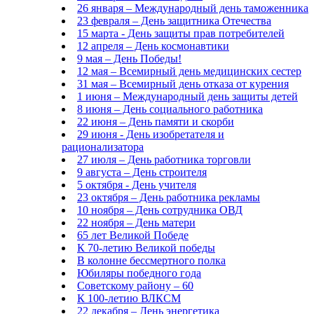
26 января – Международный день таможенника
23 февраля – День защитника Отечества
15 марта - День защиты прав потребителей
12 апреля – День космонавтики
9 мая – День Победы!
12 мая – Всемирный день медицинских сестер
31 мая – Всемирный день отказа от курения
1 июня – Международный день защиты детей
8 июня – День социального работника
22 июня – День памяти и скорби
29 июня - День изобретателя и
рационализатора
27 июля – День работника торговли
9 августа – День строителя
5 октября - День учителя
23 октября – День работника рекламы
10 ноября – День сотрудника ОВД
22 ноября – День матери
65 лет Великой Победе
К 70-летию Великой победы
В колонне бессмертного полка
Юбиляры победного года
Советскому району – 60
К 100-летию ВЛКСМ
22 декабря – День энергетика