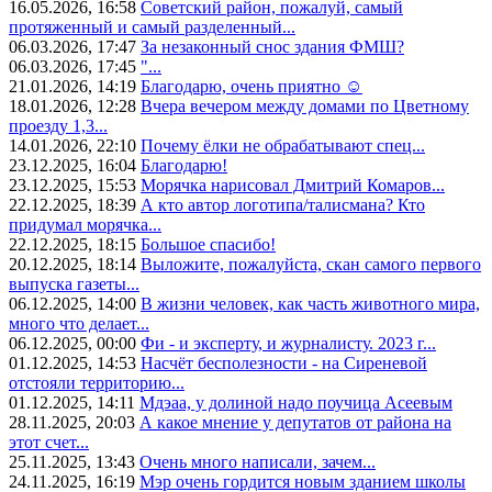
16.05.2026, 16:58
Советский район, пожалуй, самый
протяженный и самый разделенный...
06.03.2026, 17:47
За незаконный снос здания ФМШ?
06.03.2026, 17:45
"...
21.01.2026, 14:19
Благодарю, очень приятно ☺️
18.01.2026, 12:28
Вчера вечером между домами по Цветному
проезду 1,3...
14.01.2026, 22:10
Почему ёлки не обрабатывают спец...
23.12.2025, 16:04
Благодарю!
23.12.2025, 15:53
Морячка нарисовал Дмитрий Комаров...
22.12.2025, 18:39
А кто автор логотипа/талисмана? Кто
придумал морячка...
22.12.2025, 18:15
Большое спасибо!
20.12.2025, 18:14
Выложите, пожалуйста, скан самого первого
выпуска газеты...
06.12.2025, 14:00
В жизни человек, как часть животного мира,
много что делает...
06.12.2025, 00:00
Фи - и эксперту, и журналисту. 2023 г...
01.12.2025, 14:53
Насчёт бесполезности - на Сиреневой
отстояли территорию...
01.12.2025, 14:11
Мдэаа, у долиной надо поучица Асеевым
28.11.2025, 20:03
А какое мнение у депутатов от района на
этот счет...
25.11.2025, 13:43
Очень много написали, зачем...
24.11.2025, 16:19
Мэр очень гордится новым зданием школы