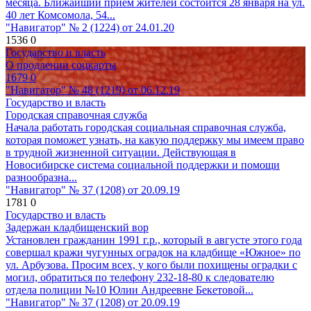
месяца. Ближайший приём жителей состоится 28 января на ул.
40 лет Комсомола, 54...
"Навигатор" № 2 (1224) от 24.01.20
1536
0
Государство и власть
О продлении соцкарты
1679
0
"Навигатор" № 48 (1219) от 06.12.19
Государство и власть
Городская справочная служба
Начала работать городская социальная справочная служба,
которая поможет узнать, на какую поддержку мы имеем право
в трудной жизненной ситуации. Действующая в
Новосибирске система социальной поддержки и помощи
разнообразна...
"Навигатор" № 37 (1208) от 20.09.19
1781
0
Государство и власть
Задержан кладбищенский вор
Установлен гражданин 1991 г.р., который в августе этого года
совершал кражи чугунных оградок на кладбище «Южное» по
ул. Арбузова. Просим всех, у кого были похищены оградки с
могил, обратиться по телефону 232-18-80 к следователю
отдела полиции №10 Юлии Андреевне Бекетовой...
"Навигатор" № 37 (1208) от 20.09.19