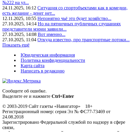
№222 на ул...
24.11.2025, 16:12
Ситуация со спортобъектами как в комедии,
есть желание - денег нет...
12.11.2025, 10:55
Непонятно чьё это будет хозяйство...
27.10.2025, 14:14
Но на пятничных публичных слушаниях
представители мэрии заявили...
27.10.2025, 14:08
Вот именно...
27.10.2025, 11:04
Откуда известно, про транспортные потоки...
Показать ещё
Юридическая информация
Политика конфиденциальности
Карта сайта
Написать в редакцию
Сообщите об ошибке.
Выделите ее и нажмите
Ctrl+Enter
© 2003-2019 Сайт газеты «Навигатор» 18+
Регистрационный номер: серия Эл № ФС77-73469 от
24.08.2018
Зарегистрировано Федеральной службой по надзору в сфере
связи,