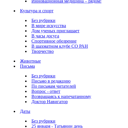
Инновационная медицина – рядом!
Культура и спорт
Без рубрики
В мире искусства
Дом ученых приглашает
В часы досуга
Спортивное обозрение
В шахматном клубе СО РАН
Творчество
Животные
Письма
Без рубрики
Письмо в редакцию
По письмам читателей
Вопрос - ответ
Возвращаясь к напечатанному
Доктор Навигатор
Даты
Без рубрики
25 января - Татьянин день