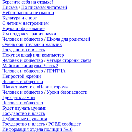
Берегите себя на отдыхе!
Письма
/
По письмам читателей
Небезопасно и незаконно
Культура и спорт
С летним настроением
Наука и образование
Им поддался гранит науки
Человек и общество
/
Школа для родителей
Очень общительный мальчик
Государство и власть
Покупая шкаф или компьютер
Человек и общество
/
Четыре стороны света
Майские каникулы. Часть 2
Человек и общество
/
ПРИТЧА
Непростой жребий
Человек и общество
Шагает вместе с «Навигатором»
Человек и общество
/
Уроки безопасности
Где сдать лампы
Человек и общество
Будет изучать цунами
Государство и власть
Публичные слушания
Государство и власть
/
РОВД сообщает
Информация отдела полиции №10