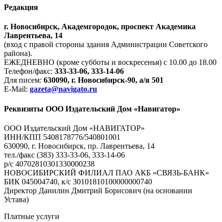
Редакция
г. Новосибирск, Академгородок, проспект Академика
Лаврентьева, 14
(вход с правой стороны здания Администрации Советского
района).
ЕЖЕДНЕВНО (кроме субботы и воскресенья) с 10.00 до 18.00
Телефон/факс:
333-33-06, 333-14-06
Для писем:
630090, г. Новосибирск-90, а/я 501
E-Mail:
gazeta@navigato.ru
Реквизиты ООО Издательский Дом «Навигатор»
ООО Издательский Дом «НАВИГАТОР»
ИНН/КПП 5408178776/540801001
630090, г. Новосибирск, пр. Лаврентьева, 14
тел./факс (383) 333-33-06, 333-14-06
р/с 40702810301330000238
НОВОСИБИРСКИЙ ФИЛИАЛ ПАО АКБ «СВЯЗЬ-БАНК»
БИК 045004740, к/с 30101810100000000740
Директор Данилин Дмитрий Борисович (на основании
Устава)
Платные услуги