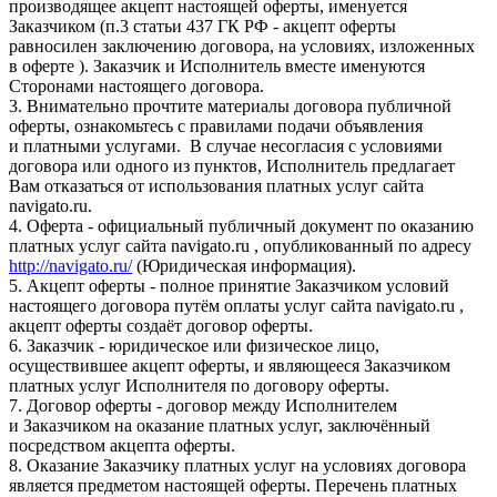
производящее акцепт настоящей оферты, именуется
Заказчиком (п.3 статьи 437 ГК РФ - акцепт оферты
равносилен заключению договора, на условиях, изложенных
в оферте ). Заказчик и Исполнитель вместе именуются
Сторонами настоящего договора.
3. Внимательно прочтите материалы договора публичной
оферты, ознакомьтесь с правилами подачи объявления
и платными услугами. В случае несогласия с условиями
договора или одного из пунктов, Исполнитель предлагает
Вам отказаться от использования платных услуг сайта
navigato.ru.
4. Оферта - официальный публичный документ по оказанию
платных услуг сайта navigato.ru , опубликованный по адресу
http://navigato.ru/
(Юридическая информация).
5. Акцепт оферты - полное принятие Заказчиком условий
настоящего договора путём оплаты услуг сайта navigato.ru ,
акцепт оферты создаёт договор оферты.
6. Заказчик - юридическое или физическое лицо,
осуществившее акцепт оферты, и являющееся Заказчиком
платных услуг Исполнителя по договору оферты.
7. Договор оферты - договор между Исполнителем
и Заказчиком на оказание платных услуг, заключённый
посредством акцепта оферты.
8. Оказание Заказчику платных услуг на условиях договора
является предметом настоящей оферты. Перечень платных