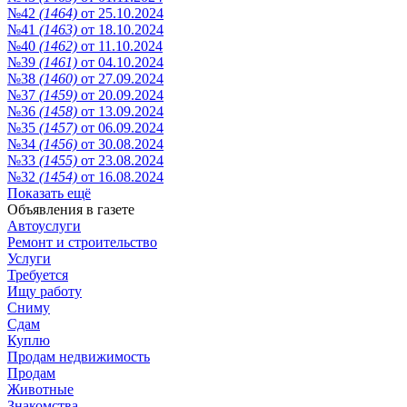
№42
(1464)
от 25.10.2024
№41
(1463)
от 18.10.2024
№40
(1462)
от 11.10.2024
№39
(1461)
от 04.10.2024
№38
(1460)
от 27.09.2024
№37
(1459)
от 20.09.2024
№36
(1458)
от 13.09.2024
№35
(1457)
от 06.09.2024
№34
(1456)
от 30.08.2024
№33
(1455)
от 23.08.2024
№32
(1454)
от 16.08.2024
Показать ещё
Объявления в газете
Автоуслуги
Ремонт и строительство
Услуги
Требуется
Ищу работу
Сниму
Сдам
Куплю
Продам недвижимость
Продам
Животные
Знакомства