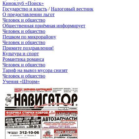
Киноклуб «Поиск»
Государство и власть
/
Налоговый вестник
О предоставлении льгот
Человек и общество
Общественная приёмная информирует
Человек и общество
Пешком по микрорайону
Человек и общество
Примите поздравления!
Культура и спорт
Романтика романса
Человек и общество
Тариф на вывоз мусора снизят
Человек и общество
Учения «Шторм»