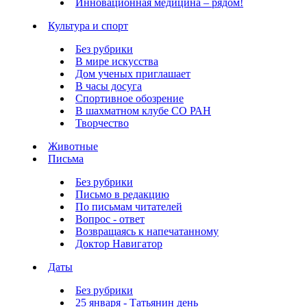
Инновационная медицина – рядом!
Культура и спорт
Без рубрики
В мире искусства
Дом ученых приглашает
В часы досуга
Спортивное обозрение
В шахматном клубе СО РАН
Творчество
Животные
Письма
Без рубрики
Письмо в редакцию
По письмам читателей
Вопрос - ответ
Возвращаясь к напечатанному
Доктор Навигатор
Даты
Без рубрики
25 января - Татьянин день