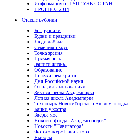
Информация от ГУП "УЭВ СО РАН"
ПРОГНОЗ-2014
Старые рубрики
Без рубрики
Будни и праздники
Люди добрые
Семейный круг
Точка зрения
Прямая речь
Защити жизнь!
Образование
Переживаем кризис
Дни Российской науки
От науки к инновациям
Зимняя школа Академпарка
Летняя школа Академпарка
Технопарк Новосибирского Академгородка
Байки у костра
Зверье мое
Новости фонда "Академгородок"
Новости "Навигатора"
Фотоконкурс Навигатора
Выборы