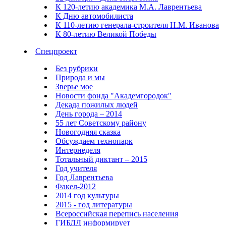
К 120-летию академика М.А. Лаврентьева
К Дню автомобилиста
К 110-летию генерала-строителя Н.М. Иванова
К 80-летию Великой Победы
Спецпроект
Без рубрики
Природа и мы
Зверье мое
Новости фонда "Академгородок"
Декада пожилых людей
День города – 2014
55 лет Советскому району
Новогодняя сказка
Обсуждаем технопарк
Интернеделя
Тотальный диктант – 2015
Год учителя
Год Лаврентьева
Факел-2012
2014 год культуры
2015 - год литературы
Всероссийская перепись населения
ГИБДД информирует