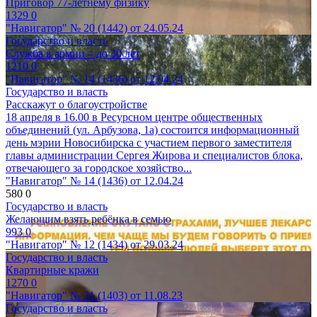
Приговор 77-летнему физику
1329
0
"Навигатор" № 20 (1442) от 24.05.24
Государство и власть
Служба в армии – до 30 лет
1210
0
"Навигатор" № 14 (1436) от 12.04.24
Государство и власть
Расскажут о благоустройстве
18 апреля в 16.00 в Ресурсном центре общественных
объединений (ул. Арбузова, 1а) состоится информационный
день мэрии Новосибирска с участием первого заместителя
главы администрации Сергея Жирова и специалистов блока,
отвечающего за городское хозяйство...
"Навигатор" № 14 (1436) от 12.04.24
580
0
Государство и власть
Желающим взять ребёнка в семью
993
0
"Навигатор" № 12 (1434) от 29.03.24
Государство и власть
Квартирные кражи
1270
0
"Навигатор" № 31 (1403) от 11.08.23
Государство и власть