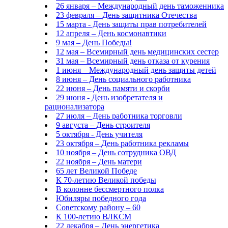
26 января – Международный день таможенника
23 февраля – День защитника Отечества
15 марта - День защиты прав потребителей
12 апреля – День космонавтики
9 мая – День Победы!
12 мая – Всемирный день медицинских сестер
31 мая – Всемирный день отказа от курения
1 июня – Международный день защиты детей
8 июня – День социального работника
22 июня – День памяти и скорби
29 июня - День изобретателя и
рационализатора
27 июля – День работника торговли
9 августа – День строителя
5 октября - День учителя
23 октября – День работника рекламы
10 ноября – День сотрудника ОВД
22 ноября – День матери
65 лет Великой Победе
К 70-летию Великой победы
В колонне бессмертного полка
Юбиляры победного года
Советскому району – 60
К 100-летию ВЛКСМ
22 декабря – День энергетика