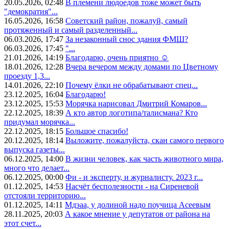
20.05.2026, 02:48
В племени людоедов тоже может быть
"демократия"...
16.05.2026, 16:58
Советский район, пожалуй, самый
протяженный и самый разделенный...
06.03.2026, 17:47
За незаконный снос здания ФМШ?
06.03.2026, 17:45
"...
21.01.2026, 14:19
Благодарю, очень приятно ☺️
18.01.2026, 12:28
Вчера вечером между домами по Цветному
проезду 1,3...
14.01.2026, 22:10
Почему ёлки не обрабатывают спец...
23.12.2025, 16:04
Благодарю!
23.12.2025, 15:53
Морячка нарисовал Дмитрий Комаров...
22.12.2025, 18:39
А кто автор логотипа/талисмана? Кто
придумал морячка...
22.12.2025, 18:15
Большое спасибо!
20.12.2025, 18:14
Выложите, пожалуйста, скан самого первого
выпуска газеты...
06.12.2025, 14:00
В жизни человек, как часть животного мира,
много что делает...
06.12.2025, 00:00
Фи - и эксперту, и журналисту. 2023 г...
01.12.2025, 14:53
Насчёт бесполезности - на Сиреневой
отстояли территорию...
01.12.2025, 14:11
Мдэаа, у долиной надо поучица Асеевым
28.11.2025, 20:03
А какое мнение у депутатов от района на
этот счет...