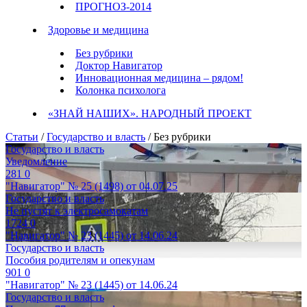
ПРОГНОЗ-2014
Здоровье и медицина
Без рубрики
Доктор Навигатор
Инновационная медицина – рядом!
Колонка психолога
«ЗНАЙ НАШИХ». НАРОДНЫЙ ПРОЕКТ
Статьи
/
Государство и власть
/ Без рубрики
Государство и власть
Уведомление
281
0
"Навигатор" № 25 (1498) от 04.07.25
Государство и власть
Не пустят к электросамокатам
1724
0
"Навигатор" № 23 (1445) от 14.06.24
Государство и власть
Пособия родителям и опекунам
901
0
"Навигатор" № 23 (1445) от 14.06.24
Государство и власть