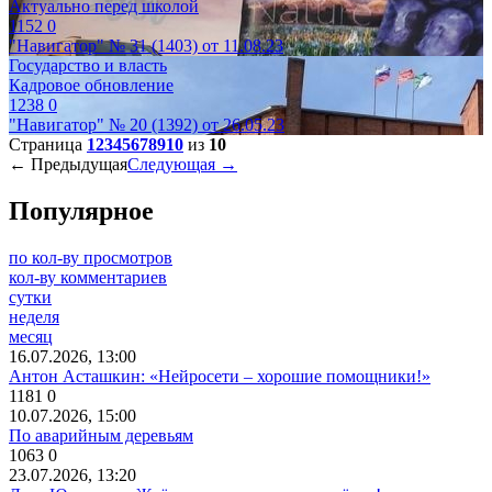
Актуально перед школой
1152
0
"Навигатор" № 31 (1403) от 11.08.23
Государство и власть
Кадровое обновление
1238
0
"Навигатор" № 20 (1392) от 26.05.23
Страница
1
2
3
4
5
6
7
8
9
10
из
10
← Предыдущая
Следующая →
Популярное
по кол-ву просмотров
кол-ву комментариев
сутки
неделя
месяц
16.07.2026, 13:00
Антон Асташкин: «Нейросети – хорошие помощники!»
1181
0
10.07.2026, 15:00
По аварийным деревьям
1063
0
23.07.2026, 13:20