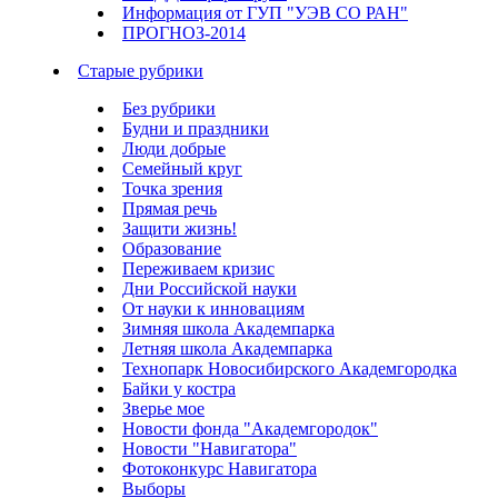
Информация от ГУП "УЭВ СО РАН"
ПРОГНОЗ-2014
Старые рубрики
Без рубрики
Будни и праздники
Люди добрые
Семейный круг
Точка зрения
Прямая речь
Защити жизнь!
Образование
Переживаем кризис
Дни Российской науки
От науки к инновациям
Зимняя школа Академпарка
Летняя школа Академпарка
Технопарк Новосибирского Академгородка
Байки у костра
Зверье мое
Новости фонда "Академгородок"
Новости "Навигатора"
Фотоконкурс Навигатора
Выборы