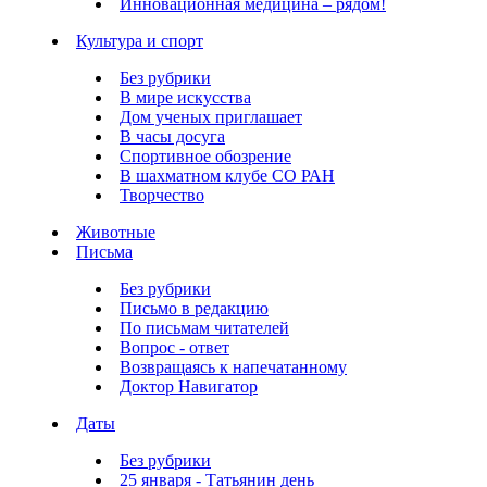
Инновационная медицина – рядом!
Культура и спорт
Без рубрики
В мире искусства
Дом ученых приглашает
В часы досуга
Спортивное обозрение
В шахматном клубе СО РАН
Творчество
Животные
Письма
Без рубрики
Письмо в редакцию
По письмам читателей
Вопрос - ответ
Возвращаясь к напечатанному
Доктор Навигатор
Даты
Без рубрики
25 января - Татьянин день