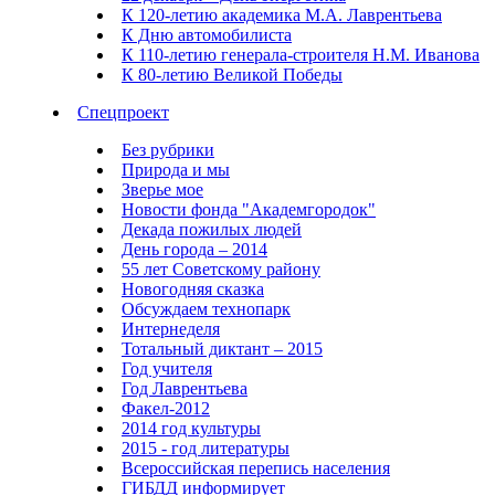
К 120-летию академика М.А. Лаврентьева
К Дню автомобилиста
К 110-летию генерала-строителя Н.М. Иванова
К 80-летию Великой Победы
Спецпроект
Без рубрики
Природа и мы
Зверье мое
Новости фонда "Академгородок"
Декада пожилых людей
День города – 2014
55 лет Советскому району
Новогодняя сказка
Обсуждаем технопарк
Интернеделя
Тотальный диктант – 2015
Год учителя
Год Лаврентьева
Факел-2012
2014 год культуры
2015 - год литературы
Всероссийская перепись населения
ГИБДД информирует