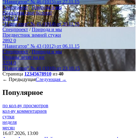
"Навигатор" № 46 (1015) от 27.11.15
Спецпроект
/
Природа и мы
Похвалим своё болото!
4187
21
"Навигатор" № 45 (1014) от 20.11.15
Спецпроект
/
Природа и мы
Предвестник зимней стужи
2892
0
"Навигатор" № 43 (1012) от 06.11.15
Спецпроект
/
Природа и мы
Орланы летят на юг
3204
0
"Навигатор" № 41 (1010) от 23.10.15
Страница
1
2
3
4
5
6
7
8
9
10
из
40
← Предыдущая
Следующая →
Популярное
по кол-ву просмотров
кол-ву комментариев
сутки
неделя
месяц
16.07.2026, 13:00