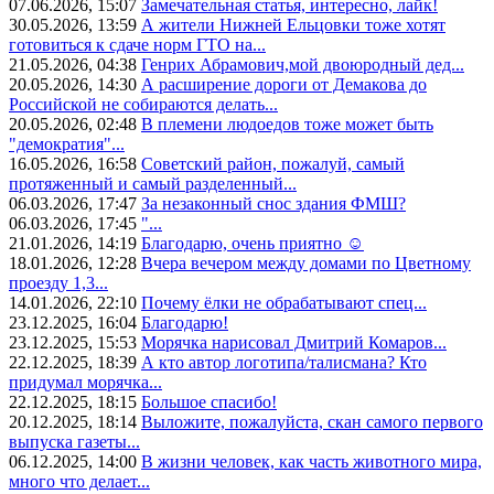
07.06.2026, 15:07
Замечательная статья, интересно, лайк!
30.05.2026, 13:59
А жители Нижней Ельцовки тоже хотят
готовиться к сдаче норм ГТО на...
21.05.2026, 04:38
Генрих Абрамович,мой двоюродный дед...
20.05.2026, 14:30
А расширение дороги от Демакова до
Российской не собираются делать...
20.05.2026, 02:48
В племени людоедов тоже может быть
"демократия"...
16.05.2026, 16:58
Советский район, пожалуй, самый
протяженный и самый разделенный...
06.03.2026, 17:47
За незаконный снос здания ФМШ?
06.03.2026, 17:45
"...
21.01.2026, 14:19
Благодарю, очень приятно ☺️
18.01.2026, 12:28
Вчера вечером между домами по Цветному
проезду 1,3...
14.01.2026, 22:10
Почему ёлки не обрабатывают спец...
23.12.2025, 16:04
Благодарю!
23.12.2025, 15:53
Морячка нарисовал Дмитрий Комаров...
22.12.2025, 18:39
А кто автор логотипа/талисмана? Кто
придумал морячка...
22.12.2025, 18:15
Большое спасибо!
20.12.2025, 18:14
Выложите, пожалуйста, скан самого первого
выпуска газеты...
06.12.2025, 14:00
В жизни человек, как часть животного мира,
много что делает...