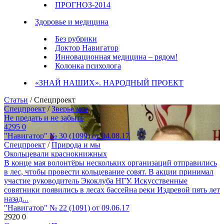
ПРОГНОЗ-2014
Здоровье и медицина
Без рубрики
Доктор Навигатор
Инновационная медицина – рядом!
Колонка психолога
«ЗНАЙ НАШИХ». НАРОДНЫЙ ПРОЕКТ
Статьи
/ Спецпроект
Спецпроект
/
Зверье мое
Не предать и не забыть
4295
0
"Навигатор" № 30 (1099) от 04.08.17
Спецпроект
/
Природа и мы
Окольцевали краснокнижных
В конце мая волонтёры нескольких организаций отправились
в лес, чтобы провести кольцевание совят. В акции принимал
участие руководитель Экоклуба НГУ. Искусственные
совятники появились в лесах бассейна реки Издревой пять лет
назад...
"Навигатор" № 22 (1091) от 09.06.17
2920
0