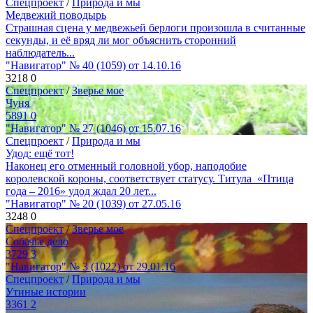
Спецпроект
/
Природа и мы
Медвежий поводырь
Страшная сцена у медвежьей берлоги произошла в считанные
секунды, и её вряд ли мог объяснить сторонний
наблюдатель...
"Навигатор" № 40 (1059) от 14.10.16
3218
0
Спецпроект
/
Зверье мое
Чуня
5891
0
"Навигатор" № 27 (1046) от 15.07.16
Спецпроект
/
Природа и мы
Удод: ещё тот!
Наконец его отменный головной убор, наподобие
королевской короны, соответствует статусу. Титула «Птица
года – 2016» удод ждал 20 лет...
"Навигатор" № 20 (1039) от 27.05.16
3248
0
Спецпроект
/
Зверье мое
Собачье дело
3729
3
"Навигатор" № 3 (1022) от 29.01.16
Спецпроект
/
Природа и мы
Утиные истории
3361
2