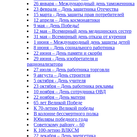
26 января – Международный день таможенника
23 февраля – День защитника Отечества
15 марта - День защиты прав потребителей
12 апреля – День космонавтики
9 мая – День Победы!
12 мая – Всемирный день медицинских сестер
31 мая – Всемирный день отказа от курения
1 июня – Международный день защиты детей
8 июня – День социального работника
22 июня – День памяти и скорби
29 июня - День изобретателя и
рационализатора
27 июля – День работника торговли
9 августа – День строителя
5 октября - День учителя
23 октября – День работника рекламы
10 ноября – День сотрудника ОВД
22 ноября – День матери
65 лет Великой Победе
К 70-летию Великой победы
В колонне бессмертного полка
Юбиляры победного года
Советскому району – 60
К 100-летию ВЛКСМ
22 декабря – День энергетика