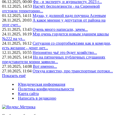
06.12.2025, 00:00
Фи - и эксперту, и журналисту. 2023 г...
01.12.2025, 14:53
Насчёт бесполезности - на Сиреневой
отстояли территорию...
01.12.2025, 14:11
Мдэаа, у долиной надо поучица Асеевым
28.11.2025, 20:03
А какое мнение у депутатов от района на
этот счет...
25.11.2025, 13:43
Очень много написали, зачем...
24.11.2025, 16:19
Мэр очень гордится новым зданием школы
№222 на ул...
24.11.2025, 16:12
Ситуация со спортобъектами как в комедии,
есть желание - денег нет...
12.11.2025, 10:55
Непонятно чьё это будет хозяйство...
27.10.2025, 14:14
Но на пятничных публичных слушаниях
представители мэрии заявили...
27.10.2025, 14:08
Вот именно...
27.10.2025, 11:04
Откуда известно, про транспортные потоки...
Показать ещё
Юридическая информация
Политика конфиденциальности
Карта сайта
Написать в редакцию