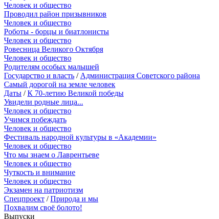
Человек и общество
Проводил район призывников
Человек и общество
Роботы - борцы и биатлонисты
Человек и общество
Ровесница Великого Октября
Человек и общество
Родителям особых малышей
Государство и власть
/
Администрация Советского района
Самый дорогой на земле человек
Даты
/
К 70-летию Великой победы
Увидели родные лица...
Человек и общество
Учимся побеждать
Человек и общество
Фестиваль народной культуры в «Академии»
Человек и общество
Что мы знаем о Лаврентьеве
Человек и общество
Чуткость и внимание
Человек и общество
Экзамен на патриотизм
Спецпроект
/
Природа и мы
Похвалим своё болото!
Выпуски