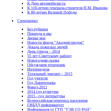
К Дню автомобилиста
К 110-летию генерала-строителя Н.М. Иванова
К 80-летию Великой Победы
Спецпроект
Без рубрики
Природа и мы
Зверье мое
Новости фонда "Академгородок"
Декада пожилых людей
День города – 2014
55 лет Советскому району
Новогодняя сказка
Обсуждаем технопарк
Интернеделя
Тотальный диктант – 2015
Год учителя
Год Лаврентьева
Факел-2012
2014 год культуры
2015 - год литературы
Всероссийская перепись населения
ГИБДД информирует
Информация от ГУП "УЭВ СО РАН"