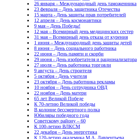
26 января – Международный день таможенника
23 февраля – День защитника Отечества
15 марта - День защиты прав потребителей
12 апреля – День космонавтики
9 мая – День Победы!
12 мая – Всемирный день медицинских сестер
31 мая – Всемирный день отказа от курения
1 июня – Международный день защиты детей
8 июня – День социального работника
22 июня – День памяти и скорби
29 июня - День изобретателя и рационализатора
27 июля – День работника торговли
9 августа – День строителя
5 октября - День учителя
23 октября – День работника рекламы
10 ноября – День сотрудника ОВД
22 ноября – День матери
65 лет Великой Победе
К 70-летию Великой победы
В колонне бессмертного полка
Юбиляры победного года
Советскому району – 60
К 100-летию ВЛКСМ
22 декабря – День энергетика
К 120-летию академика М.А. Лаврентьева