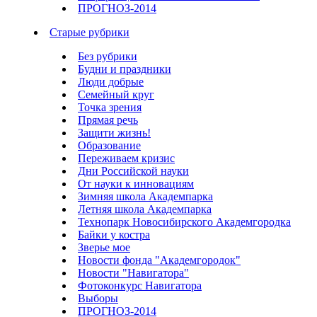
ПРОГНОЗ-2014
Старые рубрики
Без рубрики
Будни и праздники
Люди добрые
Семейный круг
Точка зрения
Прямая речь
Защити жизнь!
Образование
Переживаем кризис
Дни Российской науки
От науки к инновациям
Зимняя школа Академпарка
Летняя школа Академпарка
Технопарк Новосибирского Академгородка
Байки у костра
Зверье мое
Новости фонда "Академгородок"
Новости "Навигатора"
Фотоконкурс Навигатора
Выборы
ПРОГНОЗ-2014