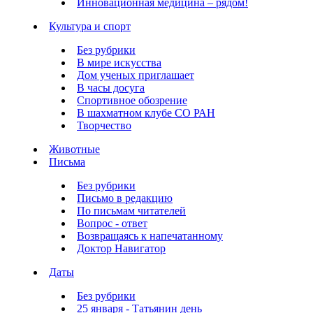
Инновационная медицина – рядом!
Культура и спорт
Без рубрики
В мире искусства
Дом ученых приглашает
В часы досуга
Спортивное обозрение
В шахматном клубе СО РАН
Творчество
Животные
Письма
Без рубрики
Письмо в редакцию
По письмам читателей
Вопрос - ответ
Возвращаясь к напечатанному
Доктор Навигатор
Даты
Без рубрики
25 января - Татьянин день