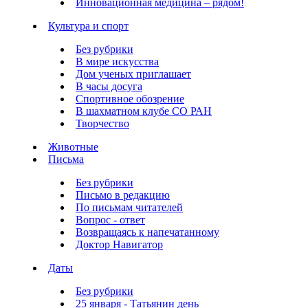
Инновационная медицина – рядом!
Культура и спорт
Без рубрики
В мире искусства
Дом ученых приглашает
В часы досуга
Спортивное обозрение
В шахматном клубе СО РАН
Творчество
Животные
Письма
Без рубрики
Письмо в редакцию
По письмам читателей
Вопрос - ответ
Возвращаясь к напечатанному
Доктор Навигатор
Даты
Без рубрики
25 января - Татьянин день