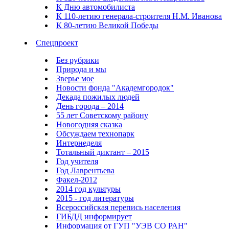
К Дню автомобилиста
К 110-летию генерала-строителя Н.М. Иванова
К 80-летию Великой Победы
Спецпроект
Без рубрики
Природа и мы
Зверье мое
Новости фонда "Академгородок"
Декада пожилых людей
День города – 2014
55 лет Советскому району
Новогодняя сказка
Обсуждаем технопарк
Интернеделя
Тотальный диктант – 2015
Год учителя
Год Лаврентьева
Факел-2012
2014 год культуры
2015 - год литературы
Всероссийская перепись населения
ГИБДД информирует
Информация от ГУП "УЭВ СО РАН"