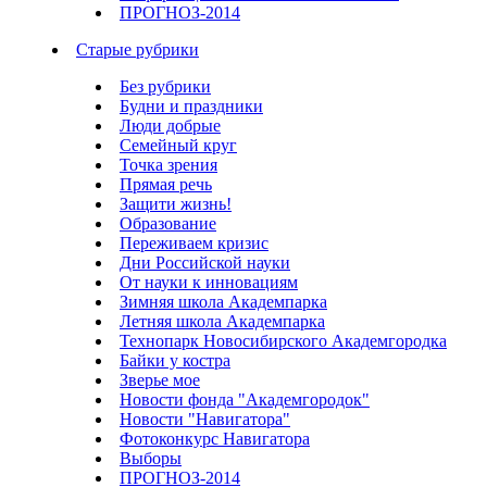
ПРОГНОЗ-2014
Старые рубрики
Без рубрики
Будни и праздники
Люди добрые
Семейный круг
Точка зрения
Прямая речь
Защити жизнь!
Образование
Переживаем кризис
Дни Российской науки
От науки к инновациям
Зимняя школа Академпарка
Летняя школа Академпарка
Технопарк Новосибирского Академгородка
Байки у костра
Зверье мое
Новости фонда "Академгородок"
Новости "Навигатора"
Фотоконкурс Навигатора
Выборы
ПРОГНОЗ-2014