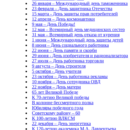
26 января – Международный день таможенника
23 февраля – День защитника Отечества
15 марта - День защиты прав потребителей
12 апреля – День космонавтики
9 мая – День Победы!
12 мая – Всемирный день медицинских сестер
31 мая – Всемирный день отказа от курения
1 июня – Международный день защиты детей
8 июня – День социального работника
22 июня – День памяти и скорби
29 июня - День изобретателя и рационализатора
27 июля – День работника торговли
9 августа – День строителя
5 октября - День учителя
23 октября – День работника рекламы
10 ноября – День сотрудника ОВД
22 ноября – День матери
65 лет Великой Победе
К 70-летию Великой победы
В колонне бессмертного полка
Юбиляры победного года
Советскому району – 60
К 100-летию ВЛКСМ
22 декабря – День энергетика
К 120-летию академика М.А. Лаврентьева