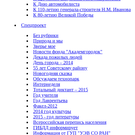
К Дню автомобилиста
К 110-летию генерала-строителя Н.М. Иванова
К 80-летию Великой Победы
Спецпроект
Без рубрики
Природа и мы
Зверье мое
Новости фонда "Академгородок"
Декада пожилых людей
День города – 2014
55 лет Советскому району
Новогодняя сказка
Обсуждаем технопарк
Интернеделя
Тотальный диктант – 2015
Год учителя
Год Лаврентьева
Факел-2012
2014 год культуры
2015 - год литературы
Всероссийская перепись населения
ГИБДД информирует
Информация от ГУП "УЭВ СО РАН"