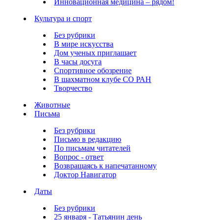
Инновационная медицина – рядом!
Культура и спорт
Без рубрики
В мире искусства
Дом ученых приглашает
В часы досуга
Спортивное обозрение
В шахматном клубе СО РАН
Творчество
Животные
Письма
Без рубрики
Письмо в редакцию
По письмам читателей
Вопрос - ответ
Возвращаясь к напечатанному
Доктор Навигатор
Даты
Без рубрики
25 января - Татьянин день