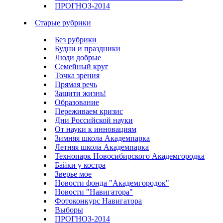
ПРОГНОЗ-2014
Старые рубрики
Без рубрики
Будни и праздники
Люди добрые
Семейный круг
Точка зрения
Прямая речь
Защити жизнь!
Образование
Переживаем кризис
Дни Российской науки
От науки к инновациям
Зимняя школа Академпарка
Летняя школа Академпарка
Технопарк Новосибирского Академгородка
Байки у костра
Зверье мое
Новости фонда "Академгородок"
Новости "Навигатора"
Фотоконкурс Навигатора
Выборы
ПРОГНОЗ-2014