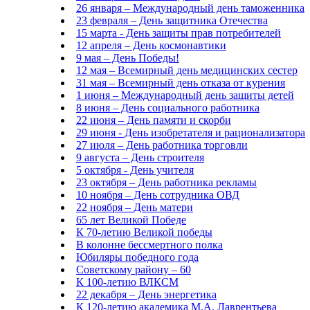
26 января – Международный день таможенника
23 февраля – День защитника Отечества
15 марта - День защиты прав потребителей
12 апреля – День космонавтики
9 мая – День Победы!
12 мая – Всемирный день медицинских сестер
31 мая – Всемирный день отказа от курения
1 июня – Международный день защиты детей
8 июня – День социального работника
22 июня – День памяти и скорби
29 июня - День изобретателя и рационализатора
27 июля – День работника торговли
9 августа – День строителя
5 октября - День учителя
23 октября – День работника рекламы
10 ноября – День сотрудника ОВД
22 ноября – День матери
65 лет Великой Победе
К 70-летию Великой победы
В колонне бессмертного полка
Юбиляры победного года
Советскому району – 60
К 100-летию ВЛКСМ
22 декабря – День энергетика
К 120-летию академика М.А. Лаврентьева