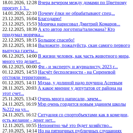
18.01.2026, 12:28
Вчера вечером между домами по Цветному
проезду 1,3...
14.01.2026, 22:10
Почему ёлки не обрабатывают спец...
23.12.2025, 16:04
Благодарю!
23.12.2025, 15:53
Морячка нарисовал Дмитрий Комаров...
22.12.2025, 18:39
А кто автор логотипа/талисмана? Кто
придумал морячка...
22.12.2025, 18:15
Большое спасибо!
20.12.2025, 18:14
Выложите, пожалуйста, скан самого первого
выпуска газеты...
06.12.2025, 14:00
В жизни человек, как часть животного мира,
много что делает...
06.12.2025, 00:00
Фи - и эксперту, и журналисту. 2023 г...
01.12.2025, 14:53
Насчёт бесполезности - на Сиреневой
отстояли территорию...
01.12.2025, 14:11
Мдэаа, у долиной надо поучица Асеевым
28.11.2025, 20:03
А какое мнение у депутатов от района на
этот счет...
25.11.2025, 13:43
Очень много написали, зачем...
24.11.2025, 16:19
Мэр очень гордится новым зданием школы
№222 на ул...
24.11.2025, 16:12
Ситуация со спортобъектами как в комедии,
есть желание - денег нет...
12.11.2025, 10:55
Непонятно чьё это будет хозяйство...
27.10.2025, 14:14
Но на пятничных публичных слушаниях