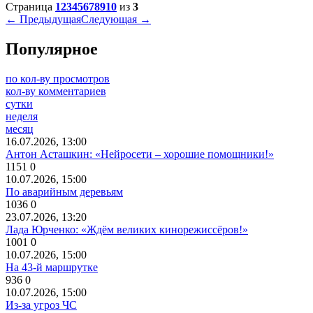
Страница
1
2
3
4
5
6
7
8
9
10
из
3
← Предыдущая
Следующая →
Популярное
по кол-ву просмотров
кол-ву комментариев
сутки
неделя
месяц
16.07.2026, 13:00
Антон Асташкин: «Нейросети – хорошие помощники!»
1151
0
10.07.2026, 15:00
По аварийным деревьям
1036
0
23.07.2026, 13:20
Лада Юрченко: «Ждём великих кинорежиссёров!»
1001
0
10.07.2026, 15:00
На 43-й маршрутке
936
0
10.07.2026, 15:00
Из-за угроз ЧС