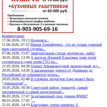
Комментарии
17.06.2026, 19:13
Надеемся...
11.06.2026, 07:32
Мария Тимофеевна - это не только главный
врач санитарной службы...
07.06.2026, 15:07
Замечательная статья, интересно, лайк!
30.05.2026, 13:59
А жители Нижней Ельцовки тоже хотят
готовиться к сдаче норм ГТО на...
21.05.2026, 04:38
Генрих Абрамович,мой двоюродный дед...
20.05.2026, 14:30
А расширение дороги от Демакова до
Российской не собираются делать...
20.05.2026, 02:48
В племени людоедов тоже может быть
"демократия"...
16.05.2026, 16:58
Советский район, пожалуй, самый
протяженный и самый разделенный...
06.03.2026, 17:47
За незаконный снос здания ФМШ?
06.03.2026, 17:45
"...
21.01.2026, 14:19
Благодарю, очень приятно ☺️