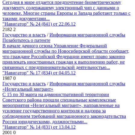
Сегодня в мире отдается предпочтение биометрическому
документу, содержащему электронный чип с данными о
человеке. Многие страны Европы и Запада работают только с
такими документами...
"Навигатор" № 24 (841) от 22.06.12
2182
2
Государство и власть
/
Информация миграционной службы
Позаботьтесь о патенте
В начале дачного сезона Управление Федеральной
миграционной службы по Новосибирской области сообщает,
что граждане Российской Федерации имеют право законно
привлекать иностранных граждан к выполнению работ, не
связанных с предпринимательской деятельностью...
"Навигатор" № 17 (834) от 04.05.12
1987
0
Государство и власть
/
Информация миграционной службы
«Нелегальный мигрант»
С 15 по 30 марта на административной территории
Советского района прошли специальные комплексные
мероприятия «Нелегальный мигрант», направленные на
усиление государственного контроля и надзора за
соблюдением требований миграционного законодательства
России юридическими, должностными...
"Навигатор" № 14 (831) от 13.04.12
2001
0