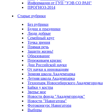
Информация от ГУП "УЭВ СО РАН"
ПРОГНОЗ-2014
Старые рубрики
Без рубрики
Будни и праздники
Люди добрые
Семейный круг
Точка зрения
Прямая речь
Защити жизнь!
Образование
Переживаем кризис
Дни Российской науки
От науки к инновациям
Зимняя школа Академпарка
Летняя школа Академпарка
Технопарк Новосибирского Академгородка
Байки у костра
Зверье мое
Новости фонда "Академгородок"
Новости "Навигатора"
Фотоконкурс Навигатора
Выборы