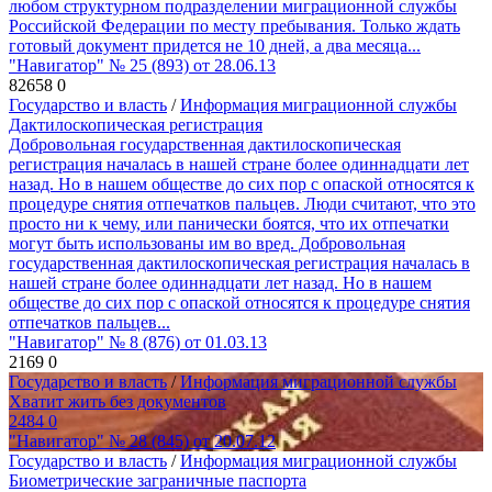
любом структурном подразделении миграционной службы
Российской Федерации по месту пребывания. Только ждать
готовый документ придется не 10 дней, а два месяца...
"Навигатор" № 25 (893) от 28.06.13
82658
0
Государство и власть
/
Информация миграционной службы
Дактилоскопическая регистрация
Добровольная государственная дактилоскопическая
регистрация началась в нашей стране более одиннадцати лет
назад. Но в нашем обществе до сих пор с опаской относятся к
процедуре снятия отпечатков пальцев. Люди считают, что это
просто ни к чему, или панически боятся, что их отпечатки
могут быть использованы им во вред. Добровольная
государственная дактилоскопическая регистрация началась в
нашей стране более одиннадцати лет назад. Но в нашем
обществе до сих пор с опаской относятся к процедуре снятия
отпечатков пальцев...
"Навигатор" № 8 (876) от 01.03.13
2169
0
Государство и власть
/
Информация миграционной службы
Хватит жить без документов
2484
0
"Навигатор" № 28 (845) от 20.07.12
Государство и власть
/
Информация миграционной службы
Биометрические заграничные паспорта