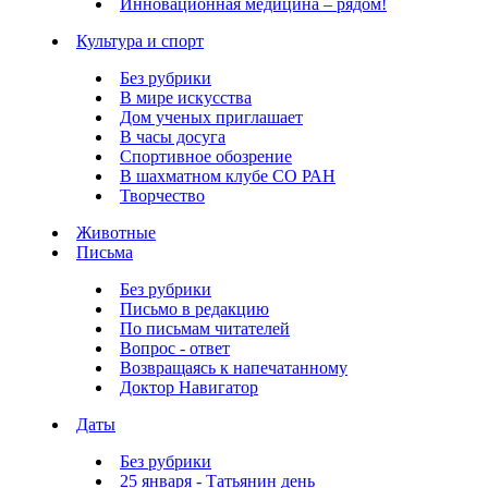
Инновационная медицина – рядом!
Культура и спорт
Без рубрики
В мире искусства
Дом ученых приглашает
В часы досуга
Спортивное обозрение
В шахматном клубе СО РАН
Творчество
Животные
Письма
Без рубрики
Письмо в редакцию
По письмам читателей
Вопрос - ответ
Возвращаясь к напечатанному
Доктор Навигатор
Даты
Без рубрики
25 января - Татьянин день