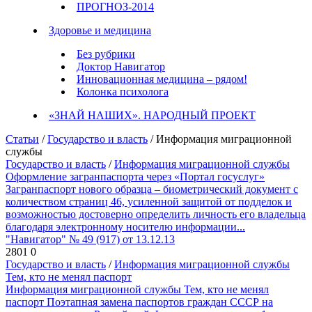
ПРОГНОЗ-2014
Здоровье и медицина
Без рубрики
Доктор Навигатор
Инновационная медицина – рядом!
Колонка психолога
«ЗНАЙ НАШИХ». НАРОДНЫЙ ПРОЕКТ
Статьи
/
Государство и власть
/ Информация миграционной
службы
Государство и власть
/
Информация миграционной службы
Оформление загранпаспорта через «Портал госуслуг»
Загранпаспорт нового образца – биометрический документ с
количеством страниц 46, усиленной защитой от подделок и
возможностью достоверно определить личность его владельца
благодаря электронному носителю информации...
"Навигатор" № 49 (917) от 13.12.13
2801
0
Государство и власть
/
Информация миграционной службы
Тем, кто не менял паспорт
Информация миграционной службы Тем, кто не менял
паспорт Поэтапная замена паспортов граждан СССР на