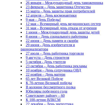
26 января – Международный день таможенника
23 февраля – День защитника Отечества
15 марта - День защиты прав потребителей
12 апреля – День космонавтики
9 мая – День Победы!
12 мая – Всемирный день медицинских сестер
31 мая – Всемирный день отказа от курения
1 июня – Международный день защиты детей
8 июня – День социального работника
22 июня – День памяти и скорби
29 июня - День изобретателя и
рационализатора
27 июля – День работника торговли
9 августа – День строителя
5 октября - День учителя
23 октября – День работника рекламы
10 ноября – День сотрудника ОВД
22 ноября – День матери
65 лет Великой Победе
К 70-летию Великой победы
В колонне бессмертного полка
Юбиляры победного года
Советскому району – 60
К 100-летию ВЛКСМ
22 декабря – День энергетика