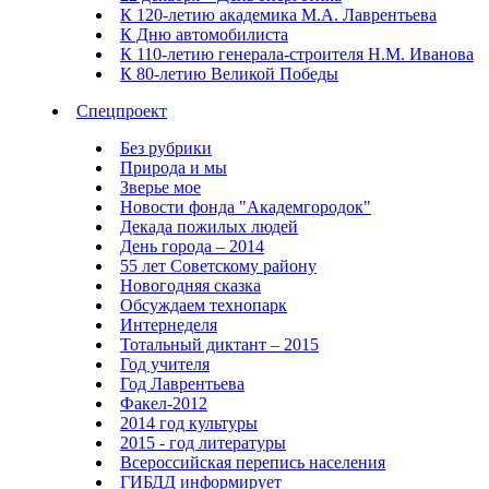
К 120-летию академика М.А. Лаврентьева
К Дню автомобилиста
К 110-летию генерала-строителя Н.М. Иванова
К 80-летию Великой Победы
Спецпроект
Без рубрики
Природа и мы
Зверье мое
Новости фонда "Академгородок"
Декада пожилых людей
День города – 2014
55 лет Советскому району
Новогодняя сказка
Обсуждаем технопарк
Интернеделя
Тотальный диктант – 2015
Год учителя
Год Лаврентьева
Факел-2012
2014 год культуры
2015 - год литературы
Всероссийская перепись населения
ГИБДД информирует