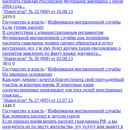
паспорта граждан Российской Федерации завершена 1 июля
2004 года...
"Навигатор" № 32 (900) от 16.08.13
2419
0
Государство и власть
/
Информация миграционной службы
Если утерян паспорт
В соответствии с административным регламентом
Федеральной миграционной службы при похищении
паспорта гражданин должен срочно обратиться в отдел
внутренних дел, где ему будет вручен талон-уведомление о
принятом заявлении по факту кражи документа...
"Навигатор" № 30 (898) от 02.08.13
3811
0
Государство и власть
/
Информация миграционной службы
На законных основаниях
Каждому дачнику хочется благоустроить свой приусадебный
участок за короткое время. И некоторые наши
соотечественники привлекают для этих целей иностранных
граждан...
"Навигатор" № 27 (895) от 12.07.13
1448
0
Государство и власть
/
Информация миграционной службы
Как поменять паспорт в другом городе
Если пришло время менять паспорт гражданина РФ, а вы
находитесь не по месту жительства, эту услугу вам окажут в