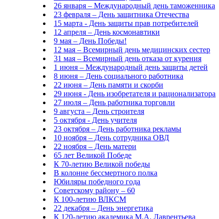
26 января – Международный день таможенника
23 февраля – День защитника Отечества
15 марта - День защиты прав потребителей
12 апреля – День космонавтики
9 мая – День Победы!
12 мая – Всемирный день медицинских сестер
31 мая – Всемирный день отказа от курения
1 июня – Международный день защиты детей
8 июня – День социального работника
22 июня – День памяти и скорби
29 июня - День изобретателя и рационализатора
27 июля – День работника торговли
9 августа – День строителя
5 октября - День учителя
23 октября – День работника рекламы
10 ноября – День сотрудника ОВД
22 ноября – День матери
65 лет Великой Победе
К 70-летию Великой победы
В колонне бессмертного полка
Юбиляры победного года
Советскому району – 60
К 100-летию ВЛКСМ
22 декабря – День энергетика
К 120-летию академика М.А. Лаврентьева