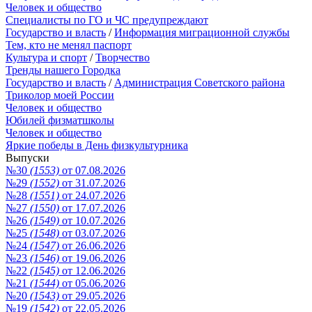
Человек и общество
Специалисты по ГО и ЧС предупреждают
Государство и власть
/
Информация миграционной службы
Тем, кто не менял паспорт
Культура и спорт
/
Творчество
Тренды нашего Городка
Государство и власть
/
Администрация Советского района
Триколор моей России
Человек и общество
Юбилей физматшколы
Человек и общество
Яркие победы в День физкультурника
Выпуски
№30
(1553)
от 07.08.2026
№29
(1552)
от 31.07.2026
№28
(1551)
от 24.07.2026
№27
(1550)
от 17.07.2026
№26
(1549)
от 10.07.2026
№25
(1548)
от 03.07.2026
№24
(1547)
от 26.06.2026
№23
(1546)
от 19.06.2026
№22
(1545)
от 12.06.2026
№21
(1544)
от 05.06.2026
№20
(1543)
от 29.05.2026
№19
(1542)
от 22.05.2026