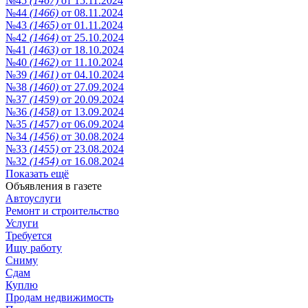
№45
(1467)
от 15.11.2024
№44
(1466)
от 08.11.2024
№43
(1465)
от 01.11.2024
№42
(1464)
от 25.10.2024
№41
(1463)
от 18.10.2024
№40
(1462)
от 11.10.2024
№39
(1461)
от 04.10.2024
№38
(1460)
от 27.09.2024
№37
(1459)
от 20.09.2024
№36
(1458)
от 13.09.2024
№35
(1457)
от 06.09.2024
№34
(1456)
от 30.08.2024
№33
(1455)
от 23.08.2024
№32
(1454)
от 16.08.2024
Показать ещё
Объявления в газете
Автоуслуги
Ремонт и строительство
Услуги
Требуется
Ищу работу
Сниму
Сдам
Куплю
Продам недвижимость