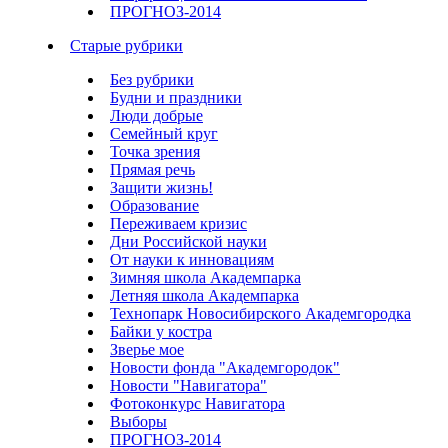
ПРОГНОЗ-2014
Старые рубрики
Без рубрики
Будни и праздники
Люди добрые
Семейный круг
Точка зрения
Прямая речь
Защити жизнь!
Образование
Переживаем кризис
Дни Российской науки
От науки к инновациям
Зимняя школа Академпарка
Летняя школа Академпарка
Технопарк Новосибирского Академгородка
Байки у костра
Зверье мое
Новости фонда "Академгородок"
Новости "Навигатора"
Фотоконкурс Навигатора
Выборы
ПРОГНОЗ-2014