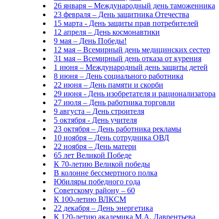
26 января – Международный день таможенника
23 февраля – День защитника Отечества
15 марта - День защиты прав потребителей
12 апреля – День космонавтики
9 мая – День Победы!
12 мая – Всемирный день медицинских сестер
31 мая – Всемирный день отказа от курения
1 июня – Международный день защиты детей
8 июня – День социального работника
22 июня – День памяти и скорби
29 июня - День изобретателя и рационализатора
27 июля – День работника торговли
9 августа – День строителя
5 октября - День учителя
23 октября – День работника рекламы
10 ноября – День сотрудника ОВД
22 ноября – День матери
65 лет Великой Победе
К 70-летию Великой победы
В колонне бессмертного полка
Юбиляры победного года
Советскому району – 60
К 100-летию ВЛКСМ
22 декабря – День энергетика
К 120-летию академика М.А. Лаврентьева