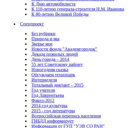
К Дню автомобилиста
К 110-летию генерала-строителя Н.М. Иванова
К 80-летию Великой Победы
Спецпроект
Без рубрики
Природа и мы
Зверье мое
Новости фонда "Академгородок"
Декада пожилых людей
День города – 2014
55 лет Советскому району
Новогодняя сказка
Обсуждаем технопарк
Интернеделя
Тотальный диктант – 2015
Год учителя
Год Лаврентьева
Факел-2012
2014 год культуры
2015 - год литературы
Всероссийская перепись населения
ГИБДД информирует
Информация от ГУП "УЭВ СО РАН"