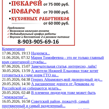
Комментарии
17.06.2026, 19:13
Надеемся...
11.06.2026, 07:32
Мария Тимофеевна - это не только главный
врач санитарной службы...
07.06.2026, 15:07
Замечательная статья, интересно, лайк!
30.05.2026, 13:59
А жители Нижней Ельцовки тоже хотят
готовиться к сдаче норм ГТО на...
21.05.2026, 04:38
Генрих Абрамович,мой двоюродный дед...
20.05.2026, 14:30
А расширение дороги от Демакова до
Российской не собираются делать...
20.05.2026, 02:48
В племени людоедов тоже может быть
"демократия"...
16.05.2026, 16:58
Советский район, пожалуй, самый
протяженный и самый разделенный...