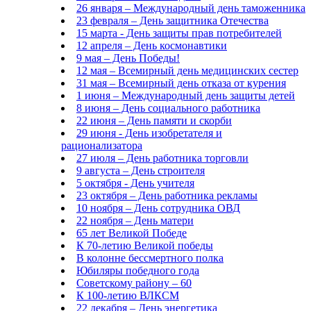
26 января – Международный день таможенника
23 февраля – День защитника Отечества
15 марта - День защиты прав потребителей
12 апреля – День космонавтики
9 мая – День Победы!
12 мая – Всемирный день медицинских сестер
31 мая – Всемирный день отказа от курения
1 июня – Международный день защиты детей
8 июня – День социального работника
22 июня – День памяти и скорби
29 июня - День изобретателя и
рационализатора
27 июля – День работника торговли
9 августа – День строителя
5 октября - День учителя
23 октября – День работника рекламы
10 ноября – День сотрудника ОВД
22 ноября – День матери
65 лет Великой Победе
К 70-летию Великой победы
В колонне бессмертного полка
Юбиляры победного года
Советскому району – 60
К 100-летию ВЛКСМ
22 декабря – День энергетика