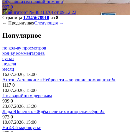
Обучали азам первой помощи
927
0
"Навигатор" № 48 (1370) от 09.12.22
Страница
1
2
3
4
5
6
7
8
9
10
из
8
← Предыдущая
Следующая →
Популярное
по кол-ву просмотров
кол-ву комментариев
сутки
неделя
месяц
16.07.2026, 13:00
Антон Асташкин: «Нейросети – хорошие помощники!»
1117
0
10.07.2026, 15:00
По аварийным деревьям
999
0
23.07.2026, 13:20
Лада Юрченко: «Ждём великих кинорежиссёров!»
973
0
10.07.2026, 15:00
На 43-й маршрутке