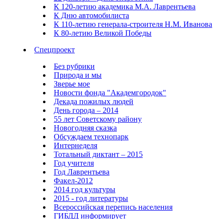
К 120-летию академика М.А. Лаврентьева
К Дню автомобилиста
К 110-летию генерала-строителя Н.М. Иванова
К 80-летию Великой Победы
Спецпроект
Без рубрики
Природа и мы
Зверье мое
Новости фонда "Академгородок"
Декада пожилых людей
День города – 2014
55 лет Советскому району
Новогодняя сказка
Обсуждаем технопарк
Интернеделя
Тотальный диктант – 2015
Год учителя
Год Лаврентьева
Факел-2012
2014 год культуры
2015 - год литературы
Всероссийская перепись населения
ГИБДД информирует