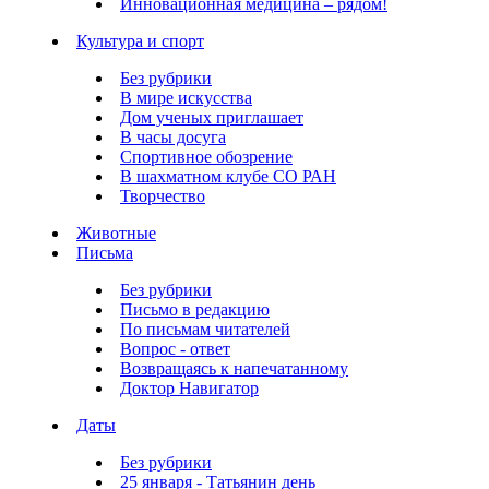
Инновационная медицина – рядом!
Культура и спорт
Без рубрики
В мире искусства
Дом ученых приглашает
В часы досуга
Спортивное обозрение
В шахматном клубе СО РАН
Творчество
Животные
Письма
Без рубрики
Письмо в редакцию
По письмам читателей
Вопрос - ответ
Возвращаясь к напечатанному
Доктор Навигатор
Даты
Без рубрики
25 января - Татьянин день