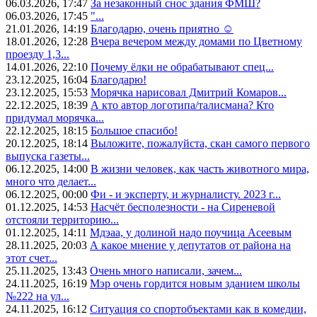
06.03.2026, 17:47
За незаконный снос здания ФМШ?
06.03.2026, 17:45
"...
21.01.2026, 14:19
Благодарю, очень приятно ☺️
18.01.2026, 12:28
Вчера вечером между домами по Цветному
проезду 1,3...
14.01.2026, 22:10
Почему ёлки не обрабатывают спец...
23.12.2025, 16:04
Благодарю!
23.12.2025, 15:53
Морячка нарисовал Дмитрий Комаров...
22.12.2025, 18:39
А кто автор логотипа/талисмана? Кто
придумал морячка...
22.12.2025, 18:15
Большое спасибо!
20.12.2025, 18:14
Выложите, пожалуйста, скан самого первого
выпуска газеты...
06.12.2025, 14:00
В жизни человек, как часть животного мира,
много что делает...
06.12.2025, 00:00
Фи - и эксперту, и журналисту. 2023 г...
01.12.2025, 14:53
Насчёт бесполезности - на Сиреневой
отстояли территорию...
01.12.2025, 14:11
Мдэаа, у долиной надо поучица Асеевым
28.11.2025, 20:03
А какое мнение у депутатов от района на
этот счет...
25.11.2025, 13:43
Очень много написали, зачем...
24.11.2025, 16:19
Мэр очень гордится новым зданием школы
№222 на ул...
24.11.2025, 16:12
Ситуация со спортобъектами как в комедии,