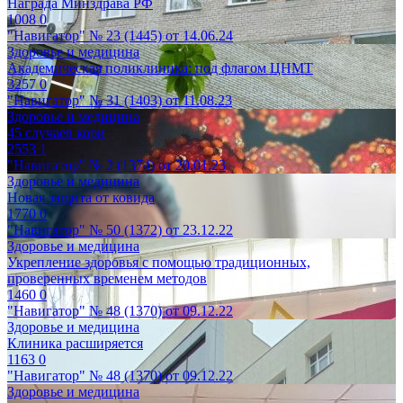
Награда Минздрава РФ
1008
0
"Навигатор" № 23 (1445) от 14.06.24
Здоровье и медицина
Академическая поликлиника: под флагом ЦНМТ
3257
0
"Навигатор" № 31 (1403) от 11.08.23
Здоровье и медицина
45 случаев кори
2553
1
"Навигатор" № 2 (1374) от 20.01.23
Здоровье и медицина
Новая защита от ковида
1770
0
"Навигатор" № 50 (1372) от 23.12.22
Здоровье и медицина
Укрепление здоровья с помощью традиционных,
проверенных временем методов
1460
0
"Навигатор" № 48 (1370) от 09.12.22
Здоровье и медицина
Клиника расширяется
1163
0
"Навигатор" № 48 (1370) от 09.12.22
Здоровье и медицина