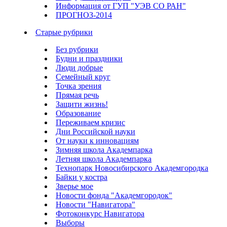
Информация от ГУП "УЭВ СО РАН"
ПРОГНОЗ-2014
Старые рубрики
Без рубрики
Будни и праздники
Люди добрые
Семейный круг
Точка зрения
Прямая речь
Защити жизнь!
Образование
Переживаем кризис
Дни Российской науки
От науки к инновациям
Зимняя школа Академпарка
Летняя школа Академпарка
Технопарк Новосибирского Академгородка
Байки у костра
Зверье мое
Новости фонда "Академгородок"
Новости "Навигатора"
Фотоконкурс Навигатора
Выборы