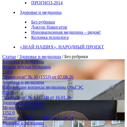
ПРОГНОЗ-2014
Здоровье и медицина
Без рубрики
Доктор Навигатор
Инновационная медицина – рядом!
Колонка психолога
«ЗНАЙ НАШИХ». НАРОДНЫЙ ПРОЕКТ
Статьи
/
Здоровье и медицина
/ Без рубрики
Здоровье и медицина
Нужна детская больница
124
0
"Навигатор" № 30 (1553) от 07.08.26
Здоровье и медицина
Наболевшие вопросы медицины ОбьГЭС
895
0
"Навигатор" № 1 (1524) от 16.01.26
Здоровье и медицина
Медицина на ОбьГЭС
1352
0
"Навигатор" № 23 (1445) от 14.06.24
Здоровье и медицина