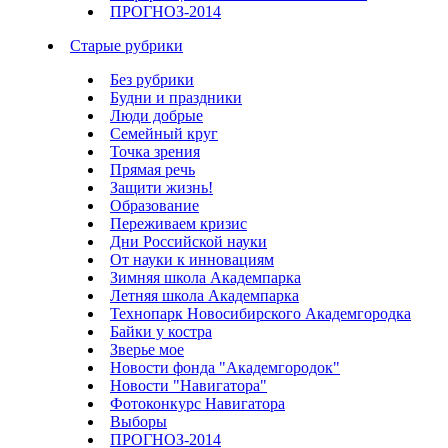
ПРОГНОЗ-2014
Старые рубрики
Без рубрики
Будни и праздники
Люди добрые
Семейный круг
Точка зрения
Прямая речь
Защити жизнь!
Образование
Переживаем кризис
Дни Российской науки
От науки к инновациям
Зимняя школа Академпарка
Летняя школа Академпарка
Технопарк Новосибирского Академгородка
Байки у костра
Зверье мое
Новости фонда "Академгородок"
Новости "Навигатора"
Фотоконкурс Навигатора
Выборы
ПРОГНОЗ-2014