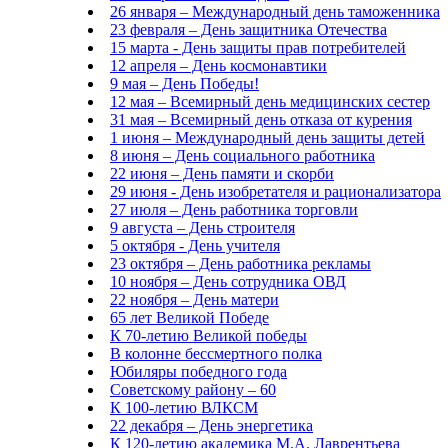
26 января – Международный день таможенника
23 февраля – День защитника Отечества
15 марта - День защиты прав потребителей
12 апреля – День космонавтики
9 мая – День Победы!
12 мая – Всемирный день медицинских сестер
31 мая – Всемирный день отказа от курения
1 июня – Международный день защиты детей
8 июня – День социального работника
22 июня – День памяти и скорби
29 июня - День изобретателя и рационализатора
27 июля – День работника торговли
9 августа – День строителя
5 октября - День учителя
23 октября – День работника рекламы
10 ноября – День сотрудника ОВД
22 ноября – День матери
65 лет Великой Победе
К 70-летию Великой победы
В колонне бессмертного полка
Юбиляры победного года
Советскому району – 60
К 100-летию ВЛКСМ
22 декабря – День энергетика
К 120-летию академика М.А. Лаврентьева