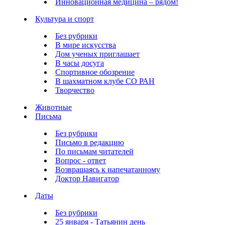
Инновационная медицина – рядом!
Культура и спорт
Без рубрики
В мире искусства
Дом ученых приглашает
В часы досуга
Спортивное обозрение
В шахматном клубе СО РАН
Творчество
Животные
Письма
Без рубрики
Письмо в редакцию
По письмам читателей
Вопрос - ответ
Возвращаясь к напечатанному
Доктор Навигатор
Даты
Без рубрики
25 января - Татьянин день