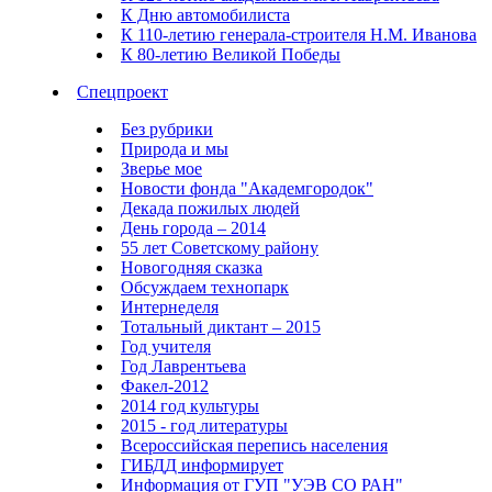
К Дню автомобилиста
К 110-летию генерала-строителя Н.М. Иванова
К 80-летию Великой Победы
Спецпроект
Без рубрики
Природа и мы
Зверье мое
Новости фонда "Академгородок"
Декада пожилых людей
День города – 2014
55 лет Советскому району
Новогодняя сказка
Обсуждаем технопарк
Интернеделя
Тотальный диктант – 2015
Год учителя
Год Лаврентьева
Факел-2012
2014 год культуры
2015 - год литературы
Всероссийская перепись населения
ГИБДД информирует
Информация от ГУП "УЭВ СО РАН"