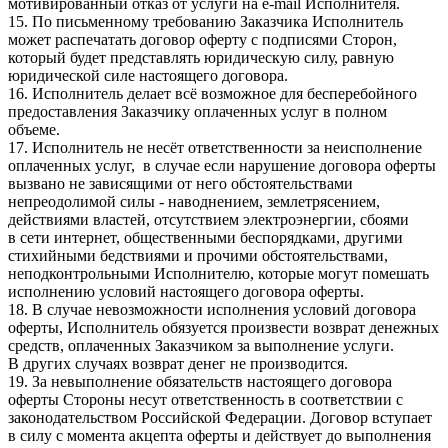
мотивированный отказ от услуги на e-mail Исполнителя.
15. По письменному требованию Заказчика Исполнитель
может распечатать договор оферту с подписями Сторон,
который будет представлять юридическую силу, равную
юридической силе настоящего договора.
16. Исполнитель делает всё возможное для бесперебойного
предоставления Заказчику оплаченных услуг в полном
объеме.
17. Исполнитель не несёт ответственности за неисполнение
оплаченных услуг, в случае если нарушение договора оферты
вызвано не зависящими от него обстоятельствами
непреодолимой силы - наводнением, землетрясением,
действиями властей, отсутствием электроэнергии, сбоями
в сети интернет, общественными беспорядками, другими
стихийными бедствиями и прочими обстоятельствами,
неподконтрольными Исполнителю, которые могут помешать
исполнению условий настоящего договора оферты.
18. В случае невозможности исполнения условий договора
оферты, Исполнитель обязуется произвести возврат денежных
средств, оплаченных Заказчиком за выполнение услуги.
В других случаях возврат денег не производится.
19. За невыполнение обязательств настоящего договора
оферты Стороны несут ответственность в соответствии с
законодательством Российской Федерации. Договор вступает
в силу с момента акцепта оферты и действует до выполнения