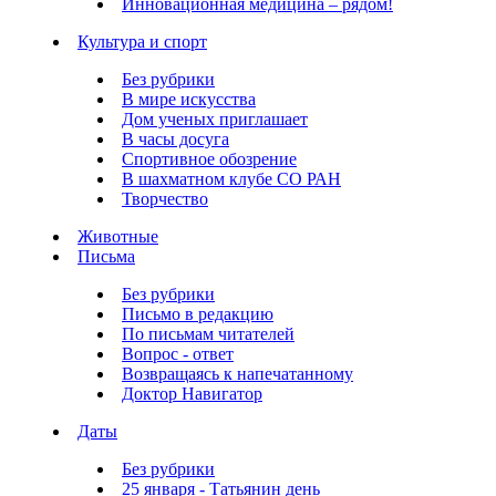
Инновационная медицина – рядом!
Культура и спорт
Без рубрики
В мире искусства
Дом ученых приглашает
В часы досуга
Спортивное обозрение
В шахматном клубе СО РАН
Творчество
Животные
Письма
Без рубрики
Письмо в редакцию
По письмам читателей
Вопрос - ответ
Возвращаясь к напечатанному
Доктор Навигатор
Даты
Без рубрики
25 января - Татьянин день