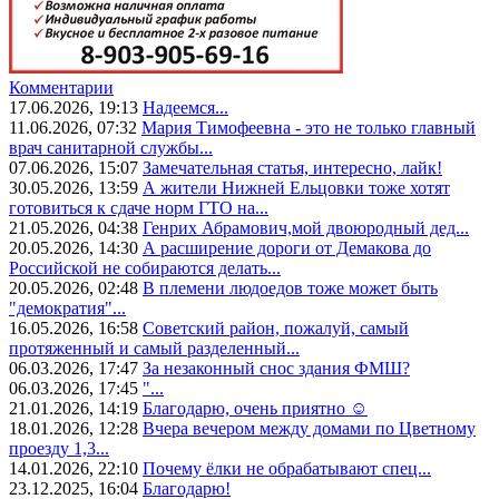
Комментарии
17.06.2026, 19:13
Надеемся...
11.06.2026, 07:32
Мария Тимофеевна - это не только главный
врач санитарной службы...
07.06.2026, 15:07
Замечательная статья, интересно, лайк!
30.05.2026, 13:59
А жители Нижней Ельцовки тоже хотят
готовиться к сдаче норм ГТО на...
21.05.2026, 04:38
Генрих Абрамович,мой двоюродный дед...
20.05.2026, 14:30
А расширение дороги от Демакова до
Российской не собираются делать...
20.05.2026, 02:48
В племени людоедов тоже может быть
"демократия"...
16.05.2026, 16:58
Советский район, пожалуй, самый
протяженный и самый разделенный...
06.03.2026, 17:47
За незаконный снос здания ФМШ?
06.03.2026, 17:45
"...
21.01.2026, 14:19
Благодарю, очень приятно ☺️
18.01.2026, 12:28
Вчера вечером между домами по Цветному
проезду 1,3...
14.01.2026, 22:10
Почему ёлки не обрабатывают спец...
23.12.2025, 16:04
Благодарю!