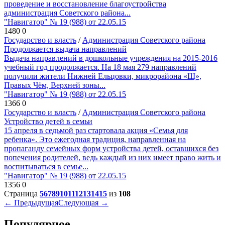
проведение и восстановление благоустройства
администрация Советского района...
"Навигатор" № 19 (988) от 22.05.15
1480
0
Государство и власть
/
Администрация Советского района
Продолжается выдача направлений
Выдача направлений в дошкольные учреждения на 2015-2016
учебный год продолжается. На 18 мая 279 направлений
получили жители Нижней Ельцовки, микрорайона «Щ»,
Правых Чём, Верхней зоны...
"Навигатор" № 19 (988) от 22.05.15
1366
0
Государство и власть
/
Администрация Советского района
Устройство детей в семьи
15 апреля в седьмой раз стартовала акция «Семья для
ребенка». Это ежегодная традиция, направленная на
пропаганду семейных форм устройства детей, оставшихся без
попечения родителей, ведь каждый из них имеет право жить и
воспитываться в семье...
"Навигатор" № 19 (988) от 22.05.15
1356
0
Страница
5
6
7
8
9
10
11
12
13
14
15
из
108
← Предыдущая
Следующая →
Популярное