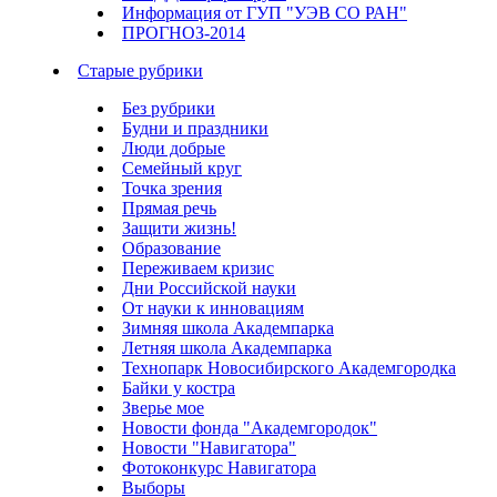
Информация от ГУП "УЭВ СО РАН"
ПРОГНОЗ-2014
Старые рубрики
Без рубрики
Будни и праздники
Люди добрые
Семейный круг
Точка зрения
Прямая речь
Защити жизнь!
Образование
Переживаем кризис
Дни Российской науки
От науки к инновациям
Зимняя школа Академпарка
Летняя школа Академпарка
Технопарк Новосибирского Академгородка
Байки у костра
Зверье мое
Новости фонда "Академгородок"
Новости "Навигатора"
Фотоконкурс Навигатора
Выборы