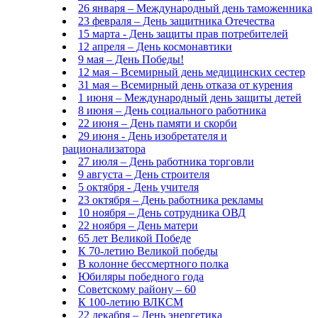
26 января – Международный день таможенника
23 февраля – День защитника Отечества
15 марта - День защиты прав потребителей
12 апреля – День космонавтики
9 мая – День Победы!
12 мая – Всемирный день медицинских сестер
31 мая – Всемирный день отказа от курения
1 июня – Международный день защиты детей
8 июня – День социального работника
22 июня – День памяти и скорби
29 июня - День изобретателя и
рационализатора
27 июля – День работника торговли
9 августа – День строителя
5 октября - День учителя
23 октября – День работника рекламы
10 ноября – День сотрудника ОВД
22 ноября – День матери
65 лет Великой Победе
К 70-летию Великой победы
В колонне бессмертного полка
Юбиляры победного года
Советскому району – 60
К 100-летию ВЛКСМ
22 декабря – День энергетика