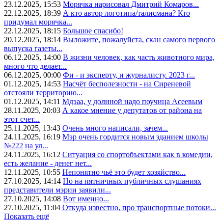
23.12.2025, 15:53
Морячка нарисовал Дмитрий Комаров...
22.12.2025, 18:39
А кто автор логотипа/талисмана? Кто
придумал морячка...
22.12.2025, 18:15
Большое спасибо!
20.12.2025, 18:14
Выложите, пожалуйста, скан самого первого
выпуска газеты...
06.12.2025, 14:00
В жизни человек, как часть животного мира,
много что делает...
06.12.2025, 00:00
Фи - и эксперту, и журналисту. 2023 г...
01.12.2025, 14:53
Насчёт бесполезности - на Сиреневой
отстояли территорию...
01.12.2025, 14:11
Мдэаа, у долиной надо поучица Асеевым
28.11.2025, 20:03
А какое мнение у депутатов от района на
этот счет...
25.11.2025, 13:43
Очень много написали, зачем...
24.11.2025, 16:19
Мэр очень гордится новым зданием школы
№222 на ул...
24.11.2025, 16:12
Ситуация со спортобъектами как в комедии,
есть желание - денег нет...
12.11.2025, 10:55
Непонятно чьё это будет хозяйство...
27.10.2025, 14:14
Но на пятничных публичных слушаниях
представители мэрии заявили...
27.10.2025, 14:08
Вот именно...
27.10.2025, 11:04
Откуда известно, про транспортные потоки...
Показать ещё