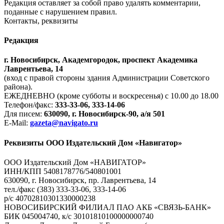
Редакция оставляет за собой право удалять комментарии,
поданные с нарушением правил.
Контакты, реквизиты
Редакция
г. Новосибирск, Академгородок, проспект Академика
Лаврентьева, 14
(вход с правой стороны здания Администрации Советского
района).
ЕЖЕДНЕВНО (кроме субботы и воскресенья) с 10.00 до 18.00
Телефон/факс:
333-33-06, 333-14-06
Для писем:
630090, г. Новосибирск-90, а/я 501
E-Mail:
gazeta@navigato.ru
Реквизиты ООО Издательский Дом «Навигатор»
ООО Издательский Дом «НАВИГАТОР»
ИНН/КПП 5408178776/540801001
630090, г. Новосибирск, пр. Лаврентьева, 14
тел./факс (383) 333-33-06, 333-14-06
р/с 40702810301330000238
НОВОСИБИРСКИЙ ФИЛИАЛ ПАО АКБ «СВЯЗЬ-БАНК»
БИК 045004740, к/с 30101810100000000740