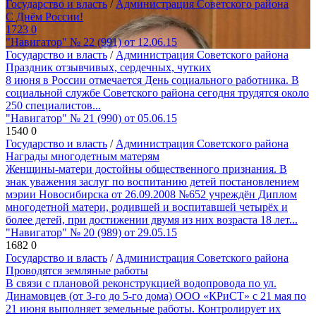
Государство и власть
/
Администрация Советского района
С Днём России!
1723
0
"Навигатор" № 22 (991) от 12.06.15
Государство и власть
/
Администрация Советского района
Праздник отзывчивых, сердечных, чутких
8 июня в России отмечается День социального работника. В
социальной службе Советского района сегодня трудятся около
250 специалистов...
"Навигатор" № 21 (990) от 05.06.15
1540
0
Государство и власть
/
Администрация Советского района
Награды многодетным матерям
Женщины-матери достойны общественного признания. В
знак уважения заслуг по воспитанию детей постановлением
мэрии Новосибирска от 26.09.2008 №652 учреждён Диплом
многодетной матери, родившей и воспитавшей четырёх и
более детей, при достижении двумя из них возраста 18 лет...
"Навигатор" № 20 (989) от 29.05.15
1682
0
Государство и власть
/
Администрация Советского района
Проводятся земляные работы
В связи с плановой реконструкцией водопровода по ул.
Динамовцев (от 3-го до 5-го дома) ООО «КРиСТ» с 21 мая по
21 июня выполняет земельные работы. Контролирует их