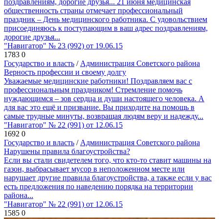
поздравлениям, дорогие друзья... 21 июня медицинская
общественность страны отмечает профессиональный
праздник – День медицинского работника. С удовольствием
присоединяюсь к поступающим в ваш адрес поздравлениям,
дорогие друзья...
"Навигатор" № 23 (992) от 19.06.15
1783
0
Государство и власть
/
Администрация Советского района
Верность профессии и своему долгу
Уважаемые медицинские работники! Поздравляем вас с
профессиональным праздником! Стремление помочь
нуждающимся – зов сердца и души настоящего человека. А
для вас это ещё и призвание. Вы приходите на помощь в
самые трудные минуты, возвращая людям веру и надежду...
"Навигатор" № 22 (991) от 12.06.15
1692
0
Государство и власть
/
Администрация Советского района
Нарушены правила благоустройства?
Если вы стали свидетелем того, что кто-то ставит машины на
газон, выбрасывает мусор в неположенном месте или
нарушает другие правила благоустройства, а также если у вас
есть предложения по наведению порядка на территории
района...
"Навигатор" № 22 (991) от 12.06.15
1585
0