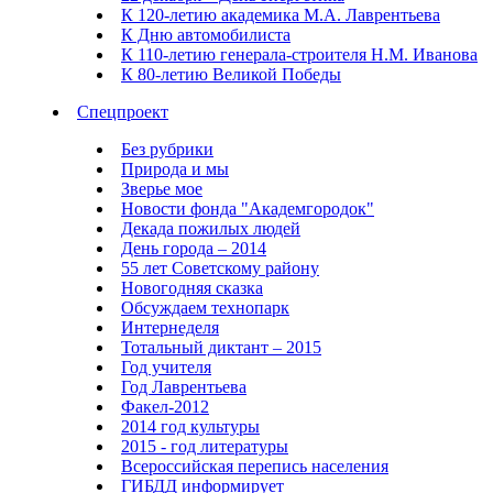
К 120-летию академика М.А. Лаврентьева
К Дню автомобилиста
К 110-летию генерала-строителя Н.М. Иванова
К 80-летию Великой Победы
Спецпроект
Без рубрики
Природа и мы
Зверье мое
Новости фонда "Академгородок"
Декада пожилых людей
День города – 2014
55 лет Советскому району
Новогодняя сказка
Обсуждаем технопарк
Интернеделя
Тотальный диктант – 2015
Год учителя
Год Лаврентьева
Факел-2012
2014 год культуры
2015 - год литературы
Всероссийская перепись населения
ГИБДД информирует