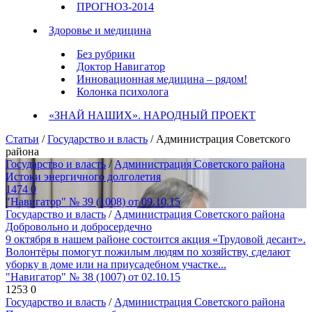
ПРОГНОЗ-2014
Здоровье и медицина
Без рубрики
Доктор Навигатор
Инновационная медицина – рядом!
Колонка психолога
«ЗНАЙ НАШИХ». НАРОДНЫЙ ПРОЕКТ
Статьи
/
Государство и власть
/ Администрация Советского
района
Государство и власть
/
Администрация Советского района
Истоки энергичного долголетия
1474
0
"Навигатор" № 39 (1008) от 09.10.15
Государство и власть
/
Администрация Советского района
Добровольно и добросердечно
9 октября в нашем районе состоится акция «Трудовой десант».
Волонтёры помогут пожилым людям по хозяйству, сделают
уборку в доме или на приусадебном участке...
"Навигатор" № 38 (1007) от 02.10.15
1253
0
Государство и власть
/
Администрация Советского района