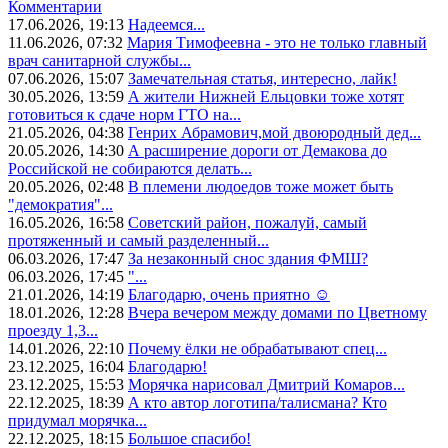
Комментарии
17.06.2026, 19:13
Надеемся...
11.06.2026, 07:32
Мария Тимофеевна - это не только главный
врач санитарной службы...
07.06.2026, 15:07
Замечательная статья, интересно, лайк!
30.05.2026, 13:59
А жители Нижней Ельцовки тоже хотят
готовиться к сдаче норм ГТО на...
21.05.2026, 04:38
Генрих Абрамович,мой двоюродный дед...
20.05.2026, 14:30
А расширение дороги от Демакова до
Российской не собираются делать...
20.05.2026, 02:48
В племени людоедов тоже может быть
"демократия"...
16.05.2026, 16:58
Советский район, пожалуй, самый
протяженный и самый разделенный...
06.03.2026, 17:47
За незаконный снос здания ФМШ?
06.03.2026, 17:45
"...
21.01.2026, 14:19
Благодарю, очень приятно ☺️
18.01.2026, 12:28
Вчера вечером между домами по Цветному
проезду 1,3...
14.01.2026, 22:10
Почему ёлки не обрабатывают спец...
23.12.2025, 16:04
Благодарю!
23.12.2025, 15:53
Морячка нарисовал Дмитрий Комаров...
22.12.2025, 18:39
А кто автор логотипа/талисмана? Кто
придумал морячка...
22.12.2025, 18:15
Большое спасибо!