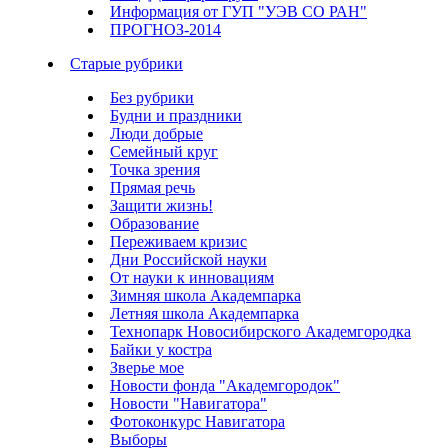
Информация от ГУП "УЭВ СО РАН"
ПРОГНОЗ-2014
Старые рубрики
Без рубрики
Будни и праздники
Люди добрые
Семейный круг
Точка зрения
Прямая речь
Защити жизнь!
Образование
Переживаем кризис
Дни Российской науки
От науки к инновациям
Зимняя школа Академпарка
Летняя школа Академпарка
Технопарк Новосибирского Академгородка
Байки у костра
Зверье мое
Новости фонда "Академгородок"
Новости "Навигатора"
Фотоконкурс Навигатора
Выборы