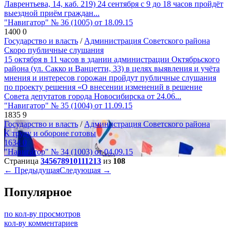
Лаврентьева, 14, каб. 219) 24 сентября с 9 до 18 часов пройдёт
выездной приём граждан...
"Навигатор" № 36 (1005) от 18.09.15
1400
0
Государство и власть
/
Администрация Советского района
Скоро публичные слушания
15 октября в 11 часов в здании администрации Октябрьского
района (ул. Сакко и Ванцетти, 33) в целях выявления и учёта
мнения и интересов горожан пройдут публичные слушания
по проекту решения «О внесении изменений в решение
Совета депутатов города Новосибирска от 24.06...
"Навигатор" № 35 (1004) от 11.09.15
1835
9
Государство и власть
/
Администрация Советского района
К труду и обороне готовы
1634
0
"Навигатор" № 34 (1003) от 04.09.15
Страница
3
4
5
6
7
8
9
10
11
12
13
из
108
← Предыдущая
Следующая →
Популярное
по кол-ву просмотров
кол-ву комментариев