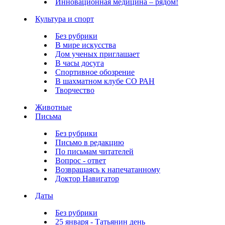
Инновационная медицина – рядом!
Культура и спорт
Без рубрики
В мире искусства
Дом ученых приглашает
В часы досуга
Спортивное обозрение
В шахматном клубе СО РАН
Творчество
Животные
Письма
Без рубрики
Письмо в редакцию
По письмам читателей
Вопрос - ответ
Возвращаясь к напечатанному
Доктор Навигатор
Даты
Без рубрики
25 января - Татьянин день