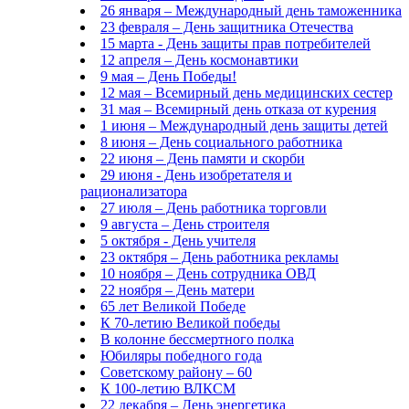
26 января – Международный день таможенника
23 февраля – День защитника Отечества
15 марта - День защиты прав потребителей
12 апреля – День космонавтики
9 мая – День Победы!
12 мая – Всемирный день медицинских сестер
31 мая – Всемирный день отказа от курения
1 июня – Международный день защиты детей
8 июня – День социального работника
22 июня – День памяти и скорби
29 июня - День изобретателя и
рационализатора
27 июля – День работника торговли
9 августа – День строителя
5 октября - День учителя
23 октября – День работника рекламы
10 ноября – День сотрудника ОВД
22 ноября – День матери
65 лет Великой Победе
К 70-летию Великой победы
В колонне бессмертного полка
Юбиляры победного года
Советскому району – 60
К 100-летию ВЛКСМ
22 декабря – День энергетика