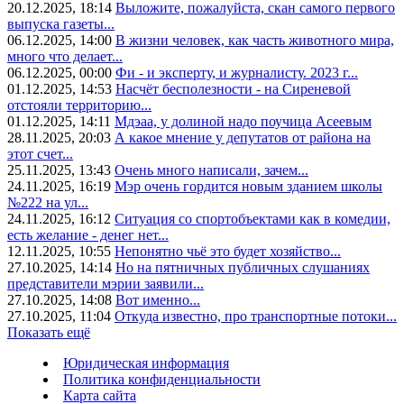
20.12.2025, 18:14
Выложите, пожалуйста, скан самого первого
выпуска газеты...
06.12.2025, 14:00
В жизни человек, как часть животного мира,
много что делает...
06.12.2025, 00:00
Фи - и эксперту, и журналисту. 2023 г...
01.12.2025, 14:53
Насчёт бесполезности - на Сиреневой
отстояли территорию...
01.12.2025, 14:11
Мдэаа, у долиной надо поучица Асеевым
28.11.2025, 20:03
А какое мнение у депутатов от района на
этот счет...
25.11.2025, 13:43
Очень много написали, зачем...
24.11.2025, 16:19
Мэр очень гордится новым зданием школы
№222 на ул...
24.11.2025, 16:12
Ситуация со спортобъектами как в комедии,
есть желание - денег нет...
12.11.2025, 10:55
Непонятно чьё это будет хозяйство...
27.10.2025, 14:14
Но на пятничных публичных слушаниях
представители мэрии заявили...
27.10.2025, 14:08
Вот именно...
27.10.2025, 11:04
Откуда известно, про транспортные потоки...
Показать ещё
Юридическая информация
Политика конфиденциальности
Карта сайта