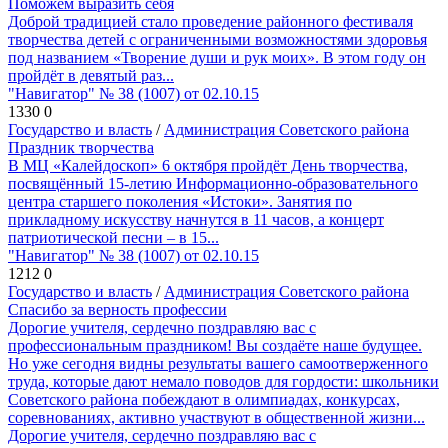
Поможем выразить себя
Доброй традицией стало проведение районного фестиваля
творчества детей с ограниченными возможностями здоровья
под названием «Творение души и рук моих». В этом году он
пройдёт в девятый раз...
"Навигатор" № 38 (1007) от 02.10.15
1330
0
Государство и власть
/
Администрация Советского района
Праздник творчества
В МЦ «Калейдоскоп» 6 октября пройдёт День творчества,
посвящённый 15-летию Информационно-образовательного
центра старшего поколения «Истоки». Занятия по
прикладному искусству начнутся в 11 часов, а концерт
патриотической песни – в 15...
"Навигатор" № 38 (1007) от 02.10.15
1212
0
Государство и власть
/
Администрация Советского района
Спасибо за верность профессии
Дорогие учителя, сердечно поздравляю вас с
профессиональным праздником! Вы создаёте наше будущее.
Но уже сегодня видны результаты вашего самоотверженного
труда, которые дают немало поводов для гордости: школьники
Советского района побеждают в олимпиадах, конкурсах,
соревнованиях, активно участвуют в общественной жизни...
Дорогие учителя, сердечно поздравляю вас с