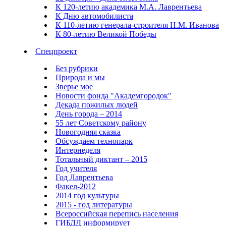
К 120-летию академика М.А. Лаврентьева
К Дню автомобилиста
К 110-летию генерала-строителя Н.М. Иванова
К 80-летию Великой Победы
Спецпроект
Без рубрики
Природа и мы
Зверье мое
Новости фонда "Академгородок"
Декада пожилых людей
День города – 2014
55 лет Советскому району
Новогодняя сказка
Обсуждаем технопарк
Интернеделя
Тотальный диктант – 2015
Год учителя
Год Лаврентьева
Факел-2012
2014 год культуры
2015 - год литературы
Всероссийская перепись населения
ГИБДД информирует