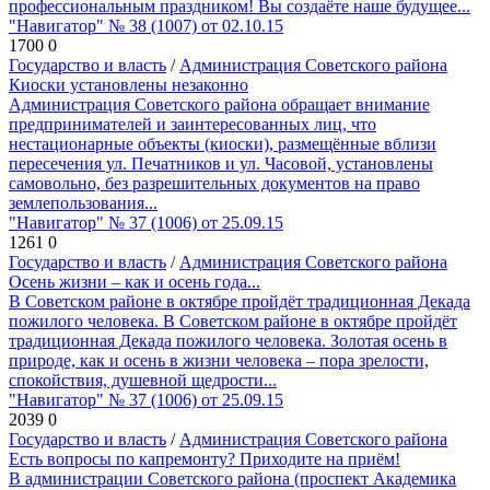
профессиональным праздником! Вы создаёте наше будущее...
"Навигатор" № 38 (1007) от 02.10.15
1700
0
Государство и власть
/
Администрация Советского района
Киоски установлены незаконно
Администрация Советского района обращает внимание
предпринимателей и заинтересованных лиц, что
нестационарные объекты (киоски), размещённые вблизи
пересечения ул. Печатников и ул. Часовой, установлены
самовольно, без разрешительных документов на право
землепользования...
"Навигатор" № 37 (1006) от 25.09.15
1261
0
Государство и власть
/
Администрация Советского района
Осень жизни – как и осень года...
В Советском районе в октябре пройдёт традиционная Декада
пожилого человека. В Советском районе в октябре пройдёт
традиционная Декада пожилого человека. Золотая осень в
природе, как и осень в жизни человека – пора зрелости,
спокойствия, душевной щедрости...
"Навигатор" № 37 (1006) от 25.09.15
2039
0
Государство и власть
/
Администрация Советского района
Есть вопросы по капремонту? Приходите на приём!
В администрации Советского района (проспект Академика