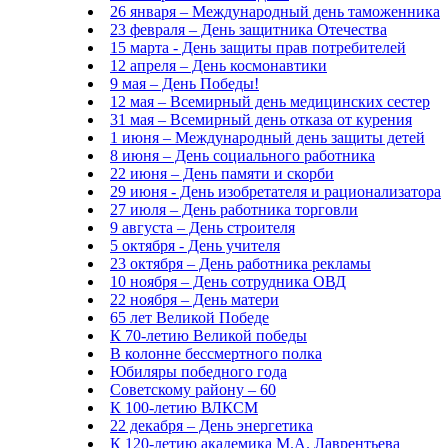
26 января – Международный день таможенника
23 февраля – День защитника Отечества
15 марта - День защиты прав потребителей
12 апреля – День космонавтики
9 мая – День Победы!
12 мая – Всемирный день медицинских сестер
31 мая – Всемирный день отказа от курения
1 июня – Международный день защиты детей
8 июня – День социального работника
22 июня – День памяти и скорби
29 июня - День изобретателя и рационализатора
27 июля – День работника торговли
9 августа – День строителя
5 октября - День учителя
23 октября – День работника рекламы
10 ноября – День сотрудника ОВД
22 ноября – День матери
65 лет Великой Победе
К 70-летию Великой победы
В колонне бессмертного полка
Юбиляры победного года
Советскому району – 60
К 100-летию ВЛКСМ
22 декабря – День энергетика
К 120-летию академика М.А. Лаврентьева