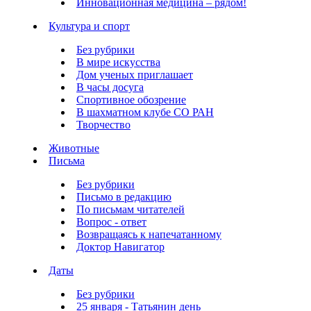
Инновационная медицина – рядом!
Культура и спорт
Без рубрики
В мире искусства
Дом ученых приглашает
В часы досуга
Спортивное обозрение
В шахматном клубе СО РАН
Творчество
Животные
Письма
Без рубрики
Письмо в редакцию
По письмам читателей
Вопрос - ответ
Возвращаясь к напечатанному
Доктор Навигатор
Даты
Без рубрики
25 января - Татьянин день