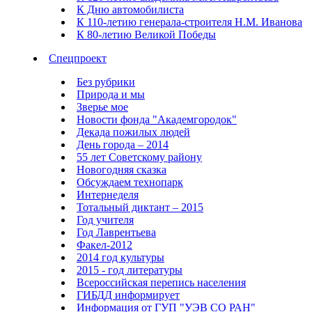
К Дню автомобилиста
К 110-летию генерала-строителя Н.М. Иванова
К 80-летию Великой Победы
Спецпроект
Без рубрики
Природа и мы
Зверье мое
Новости фонда "Академгородок"
Декада пожилых людей
День города – 2014
55 лет Советскому району
Новогодняя сказка
Обсуждаем технопарк
Интернеделя
Тотальный диктант – 2015
Год учителя
Год Лаврентьева
Факел-2012
2014 год культуры
2015 - год литературы
Всероссийская перепись населения
ГИБДД информирует
Информация от ГУП "УЭВ СО РАН"