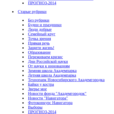
ПРОГНОЗ-2014
Старые рубрики
Без рубрики
Будни и праздники
Люди добрые
Семейный круг
Точка зрения
Прямая речь
Защити жизнь!
Образование
Переживаем кризис
Дни Российской науки
От науки к инновациям
Зимняя школа Академпарка
Летняя школа Академпарка
Технопарк Новосибирского Академгородка
Байки у костра
Зверье мое
Новости фонда "Академгородок"
Новости "Навигатора"
Фотоконкурс Навигатора
Выборы
ПРОГНОЗ-2014