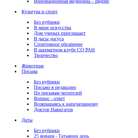
Инновационная медицина – рядом!
Культура и спорт
Без рубрики
В мире искусства
Дом ученых приглашает
В часы досуга
Спортивное обозрение
В шахматном клубе СО РАН
Творчество
Животные
Письма
Без рубрики
Письмо в редакцию
По письмам читателей
Вопрос - ответ
Возвращаясь к напечатанному
Доктор Навигатор
Даты
Без рубрики
25 января - Татьянин день