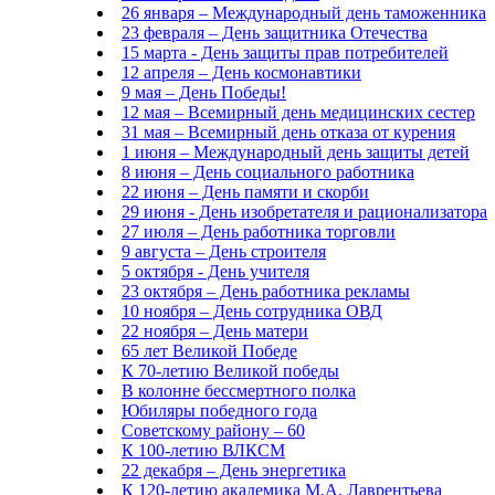
26 января – Международный день таможенника
23 февраля – День защитника Отечества
15 марта - День защиты прав потребителей
12 апреля – День космонавтики
9 мая – День Победы!
12 мая – Всемирный день медицинских сестер
31 мая – Всемирный день отказа от курения
1 июня – Международный день защиты детей
8 июня – День социального работника
22 июня – День памяти и скорби
29 июня - День изобретателя и рационализатора
27 июля – День работника торговли
9 августа – День строителя
5 октября - День учителя
23 октября – День работника рекламы
10 ноября – День сотрудника ОВД
22 ноября – День матери
65 лет Великой Победе
К 70-летию Великой победы
В колонне бессмертного полка
Юбиляры победного года
Советскому району – 60
К 100-летию ВЛКСМ
22 декабря – День энергетика
К 120-летию академика М.А. Лаврентьева