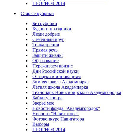
ПРОГНОЗ-2014
Старые рубрики
Без рубрики
Будни и праздники
Люди добрые
Семейный круг
Точка зрения
Прямая речь
Защити жизнь!
Образование
Переживаем кризис
Дни Российской науки
От науки к инновациям
Зимняя школа Академпарка
Летняя школа Академпарка
Технопарк Новосибирского Академгородка
Байки у костра
Зверье мое
Новости фонда "Академгородок"
Новости "Навигатора"
Фотоконкурс Навигатора
Выборы
ПРОГНОЗ-2014