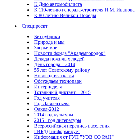
К Дню автомобилиста
К 110-летию генерала-строителя Н.М. Иванова
К 80-летию Великой Победы
Спецпроект
Без рубрики
Природа и мы
Зверье мое
Новости фонда "Академгородок"
Декада пожилых людей
День города – 2014
55 лет Советскому району
Новогодняя сказка
Обсуждаем технопарк
Интернеделя
Тотальный диктант – 2015
Год учителя
Год Лаврентьева
Факел-2012
2014 год культуры
2015 - год литературы
Всероссийская перепись населения
ГИБДД информирует
Информация от ГУП "УЭВ СО РАН"