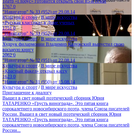
Театр «Глобус» готовится открыть свой 85-й сезон
1767
0
"Навигатор" № 33 (952) от 29.08.14
Культура и спорт
/
В мире искусства
«Русская классика» в Доме ученых
1751
0
"Навигатор" № 33 (952) от 29.08.14
Культура и спорт
/
В мире искусства
Худрук филармонии Владимир Калужский выпустил свою
восьмую книгу
2062
0
"Навигатор" № 32 (951) от 22.08.14
Культура и спорт
/
В мире искусства
«Красный факел» открыл кассу
1623
0
"Навигатор" № 31 (950) от 15.08.14
Культура и спорт
/
В мире искусства
Приглашение к диалогу
Вышел в свет новый поэтический сборник Юрия
ТАТАРЕНКО «Грусть винограда». Это пятая книга
сорокалетнего новосибирского поэта, члена Союза писателей
России. Вышел в свет новый поэтический сборник Юрия
ТАТАРЕНКО «Грусть винограда». Это пятая книга
сорокалетнего новосибирского поэта, члена Союза писателей
России...