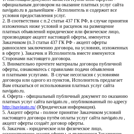
официальным договором на оказание платных услуг сайта
navigato.ru в дальнейшем - Исполнитель и содержит все
условия предоставления услуг.
2. В соответствии с п.2 статьи 437 ГК РФ, в случае принятия
изложенных ниже условий и расценок на размещение
платных объявлений юридическое или физическое лицо,
производящее акцепт настоящей оферты, именуется
Заказчиком (п.3 статьи 437 ГК РФ - акцепт оферты
равносилен заключению договора, на условиях, изложенных
в оферте ). Заказчик и Исполнитель вместе именуются
Сторонами настоящего договора.
3. Внимательно прочтите материалы договора публичной
оферты, ознакомьтесь с правилами подачи объявления
и платными услугами. В случае несогласия с условиями
договора или одного из пунктов, Исполнитель предлагает
Вам отказаться от использования платных услуг сайта
navigato.ru.
4. Оферта - официальный публичный документ по оказанию
платных услуг сайта navigato.ru , опубликованный по адресу
http://navigato.ru/
(Юридическая информация).
5. Акцепт оферты - полное принятие Заказчиком условий
настоящего договора путём оплаты услуг сайта navigato.ru ,
акцепт оферты создаёт договор оферты.
6. Заказчик - юридическое или физическое лицо,
осуществившее акцепт оферты, и являющееся Заказчиком