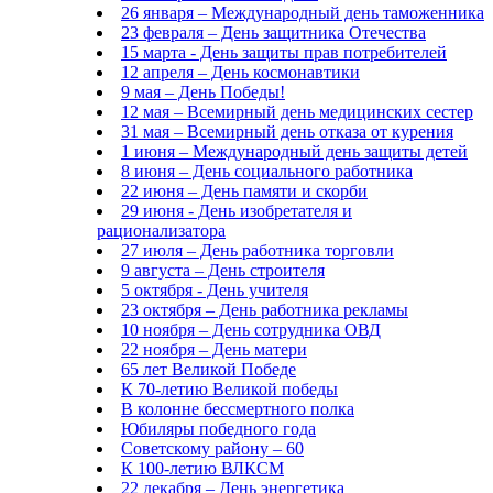
26 января – Международный день таможенника
23 февраля – День защитника Отечества
15 марта - День защиты прав потребителей
12 апреля – День космонавтики
9 мая – День Победы!
12 мая – Всемирный день медицинских сестер
31 мая – Всемирный день отказа от курения
1 июня – Международный день защиты детей
8 июня – День социального работника
22 июня – День памяти и скорби
29 июня - День изобретателя и
рационализатора
27 июля – День работника торговли
9 августа – День строителя
5 октября - День учителя
23 октября – День работника рекламы
10 ноября – День сотрудника ОВД
22 ноября – День матери
65 лет Великой Победе
К 70-летию Великой победы
В колонне бессмертного полка
Юбиляры победного года
Советскому району – 60
К 100-летию ВЛКСМ
22 декабря – День энергетика