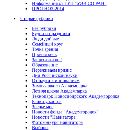
Информация от ГУП "УЭВ СО РАН"
ПРОГНОЗ-2014
Старые рубрики
Без рубрики
Будни и праздники
Люди добрые
Семейный круг
Точка зрения
Прямая речь
Защити жизнь!
Образование
Переживаем кризис
Дни Российской науки
От науки к инновациям
Зимняя школа Академпарка
Летняя школа Академпарка
Технопарк Новосибирского Академгородка
Байки у костра
Зверье мое
Новости фонда "Академгородок"
Новости "Навигатора"
Фотоконкурс Навигатора
Выборы