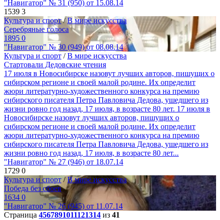
"Навигатор" № 31 (950) от 15.08.14
1539
3
Культура и спорт
/
В мире искусства
Серебряные голоса
1895
0
"Навигатор" № 30 (949) от 08.08.14
Культура и спорт
/
В мире искусства
Стартовали Дедовские чтения
17 июля в Новосибирске назовут лучших авторов, пишущих о
сибирском регионе и своей малой родине. Их определит
жюри литературно-художественного конкурса на премию
сибирского писателя Петра Павловича Дедова, ушедшего из
жизни ровно год назад, 17 июля, в возрасте 80 лет. 17 июля в
Новосибирске назовут лучших авторов, пишущих о
сибирском регионе и своей малой родине. Их определит
жюри литературно-художественного конкурса на премию
сибирского писателя Петра Павловича Дедова, ушедшего из
жизни ровно год назад, 17 июля, в возрасте 80 лет...
"Навигатор" № 27 (946) от 18.07.14
1729
0
Культура и спорт
/
В мире искусства
Победа без сбоев
1634
0
"Навигатор" № 26 (945) от 11.07.14
Страница
4
5
6
7
8
9
10
11
12
13
14
из
41