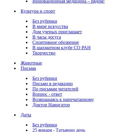
Инновационная медицина – рядом!
Культура и спорт
Без рубрики
В мире искусства
Дом ученых приглашает
В часы досуга
Спортивное обозрение
В шахматном клубе СО РАН
Творчество
Животные
Письма
Без рубрики
Письмо в редакцию
По письмам читателей
Вопрос - ответ
Возвращаясь к напечатанному
Доктор Навигатор
Даты
Без рубрики
25 января - Татьянин день