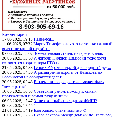
Комментарии
17.06.2026, 19:13
Надеемся...
11.06.2026, 07:32
Мария Тимофеевна - это не только главный
врач санитарной службы...
07.06.2026, 15:07
Замечательная статья, интересно, лайк!
30.05.2026, 13:59
А жители Нижней Ельцовки тоже хотят
готовиться к сдаче норм ГТО на...
21.05.2026, 04:38
Генрих Абрамович,мой двоюродный дед...
20.05.2026, 14:30
А расширение дороги от Демакова до
Российской не собираются делать...
20.05.2026, 02:48
В племени людоедов тоже может быть
"демократия"...
16.05.2026, 16:58
Советский район, пожалуй, самый
протяженный и самый разделенный...
06.03.2026, 17:47
За незаконный снос здания ФМШ?
06.03.2026, 17:45
"...
21.01.2026, 14:19
Благодарю, очень приятно ☺️
18.01.2026, 12:28
Вчера вечером между домами по Цветному