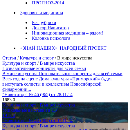
ПРОГНОЗ-2014
Здоровье и медицина
Без рубрики
Доктор Навигатор
Инновационная медицина – рядом!
Колонка психолога
«ЗНАЙ НАШИХ». НАРОДНЫЙ ПРОЕКТ
Статьи
/
Культура и спорт
/ В мире искусства
Культура и спорт
/
В мире искусства
Познавательные концерты для всей семьи
В мире искусства Познавательные концерты для всей семьи
Весь год на сцене Дома культуры «Приморский» будут
выступать солисты и коллективы Новосибирской
филармонии...
"Навигатор" № 46 (965) от 28.11.14
1683
0
Культура и спорт
/
В мире искусства
Уникальные выставки в ДУ
1912
0
"Навигатор" № 43 (962) от 07.11.14
Культура и спорт
/
В мире искусства