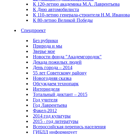
К 120-летию академика М.А. Лаврентьева
К Дню автомобилиста
К 110-летию генерала-строителя Н.М. Иванова
К 80-летию Великой Победы
Спецпроект
Без рубрики
Природа и мы
Зверье мое
Новости фонда "Академгородок"
Декада пожилых людей
День города – 2014
55 лет Советскому району
Новогодняя сказка
Обсуждаем технопарк
Интернеделя
Тотальный диктант – 2015
Год учителя
Год Лаврентьева
Факел-2012
2014 год культуры
2015 - год литературы
Всероссийская перепись населения
ГИБДД информирует