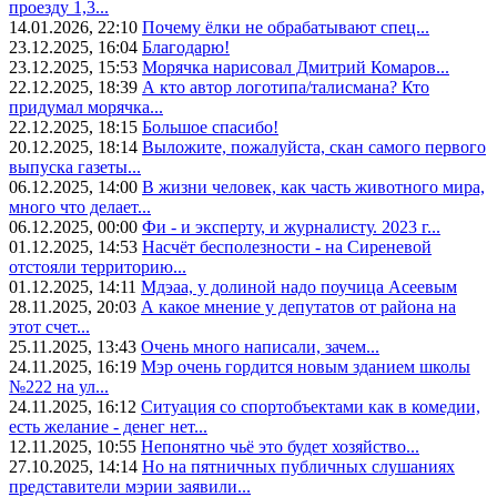
проезду 1,3...
14.01.2026, 22:10
Почему ёлки не обрабатывают спец...
23.12.2025, 16:04
Благодарю!
23.12.2025, 15:53
Морячка нарисовал Дмитрий Комаров...
22.12.2025, 18:39
А кто автор логотипа/талисмана? Кто
придумал морячка...
22.12.2025, 18:15
Большое спасибо!
20.12.2025, 18:14
Выложите, пожалуйста, скан самого первого
выпуска газеты...
06.12.2025, 14:00
В жизни человек, как часть животного мира,
много что делает...
06.12.2025, 00:00
Фи - и эксперту, и журналисту. 2023 г...
01.12.2025, 14:53
Насчёт бесполезности - на Сиреневой
отстояли территорию...
01.12.2025, 14:11
Мдэаа, у долиной надо поучица Асеевым
28.11.2025, 20:03
А какое мнение у депутатов от района на
этот счет...
25.11.2025, 13:43
Очень много написали, зачем...
24.11.2025, 16:19
Мэр очень гордится новым зданием школы
№222 на ул...
24.11.2025, 16:12
Ситуация со спортобъектами как в комедии,
есть желание - денег нет...
12.11.2025, 10:55
Непонятно чьё это будет хозяйство...
27.10.2025, 14:14
Но на пятничных публичных слушаниях
представители мэрии заявили...