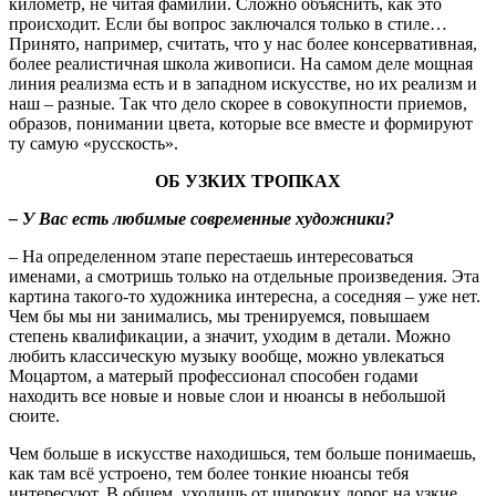
километр, не читая фамилии. Сложно объяснить, как это
происходит. Если бы вопрос заключался только в стиле…
Принято, например, считать, что у нас более консервативная,
более реалистичная школа живописи. На самом деле мощная
линия реализма есть и в западном искусстве, но их реализм и
наш – разные. Так что дело скорее в совокупности приемов,
образов, понимании цвета, которые все вместе и формируют
ту самую «русскость».
ОБ УЗКИХ ТРОПКАХ
– У Вас есть любимые современные художники?
– На определенном этапе перестаешь интересоваться
именами, а смотришь только на отдельные произведения. Эта
картина такого-то художника интересна, а соседняя – уже нет.
Чем бы мы ни занимались, мы тренируемся, повышаем
степень квалификации, а значит, уходим в детали. Можно
любить классическую музыку вообще, можно увлекаться
Моцартом, а матерый профессионал способен годами
находить все новые и новые слои и нюансы в небольшой
сюите.
Чем больше в искусстве находишься, тем больше понимаешь,
как там всё устроено, тем более тонкие нюансы тебя
интересуют. В общем, уходишь от широких дорог на узкие