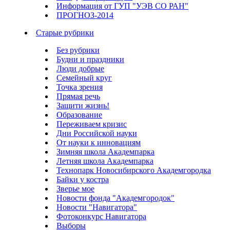
Информация от ГУП "УЭВ СО РАН"
ПРОГНОЗ-2014
Старые рубрики
Без рубрики
Будни и праздники
Люди добрые
Семейный круг
Точка зрения
Прямая речь
Защити жизнь!
Образование
Переживаем кризис
Дни Российской науки
От науки к инновациям
Зимняя школа Академпарка
Летняя школа Академпарка
Технопарк Новосибирского Академгородка
Байки у костра
Зверье мое
Новости фонда "Академгородок"
Новости "Навигатора"
Фотоконкурс Навигатора
Выборы