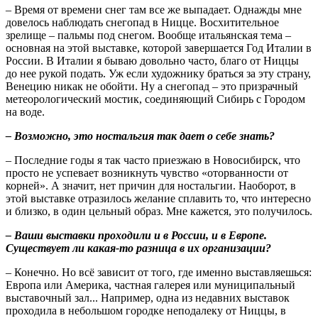
– Время от времени снег там все же выпадает. Однажды мне
довелось наблюдать снегопад в Ницце. Восхитительное
зрелище – пальмы под снегом. Вообще итальянская тема –
основная на этой выставке, которой завершается Год Италии в
России. В Италии я бываю довольно часто, благо от Ниццы
до нее рукой подать. Уж если художнику браться за эту страну,
Венецию никак не обойти. Ну а снегопад – это призрачный
метеорологический мостик, соединяющий Сибирь с Городом
на воде.
– Возможно, это ностальгия так дает о себе знать?
– Последние годы я так часто приезжаю в Новосибирск, что
просто не успевает возникнуть чувство «оторванности от
корней». А значит, нет причин для ностальгии. Наоборот, в
этой выставке отразилось желание сплавить то, что интересно
и близко, в один цельный образ. Мне кажется, это получилось.
– Ваши выставки проходили и в России, и в Европе.
Существует ли какая-то разница в их организации?
– Конечно. Но всё зависит от того, где именно выставляешься:
Европа или Америка, частная галерея или муниципальный
выставочный зал... Например, одна из недавних выставок
проходила в небольшом городке неподалеку от Ниццы, в