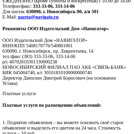
ЕЖЕДНЕВНО (кроме субботы и воскресенья) с 10.00 до 18.00
Телефон/факс:
333-33-06, 333-14-06
Для писем:
630090, г. Новосибирск-90, а/я 501
E-Mail:
gazeta@navigato.ru
Реквизиты ООО Издательский Дом «Навигатор»
ООО Издательский Дом «НАВИГАТОР»
ИНН/КПП 5408178776/540801001
630090, г. Новосибирск, пр. Лаврентьева, 14
тел./факс (383) 333-33-06, 333-14-06
р/с 40702810301330000238
НОВОСИБИРСКИЙ ФИЛИАЛ ПАО АКБ «СВЯЗЬ-БАНК»
БИК 045004740, к/с 30101810100000000740
Директор Данилин Дмитрий Борисович (на основании
Устава)
Платные услуги
Платные услуги по размещению объявлений:
1. Поднятие объявления – вы можете освежить своё старое
объявление и выделить его цветом на 24 часа. Стоимость
услуги – 10 руб.