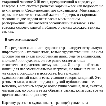
старинной часовне
XIII
века, превращенной в городскую
галерею. Свет, система развески картин – всё как подобает, но
дух и энергия Средневековья там сохранились. Мне выдали
огромные ключи от тяжелой железной двери, и старинная
часовня на две недели оказалась в моем полном
распоряжении! Что касается организации выставок, я бы
говорил скорее о разной публике, о разных художественных
языках.
– В чем же отличие?
– Посредством живописи художник транслирует визуальную
информацию. Это тоже язык, только художественный. Как бы
хорошо мы ни знали иностранный язык, будь то английский,
японский или суахили, он все равно остается лишь
техническим средством коммуникации. Иностранный язык
лишен для нас эмоциональной нагрузки, не впаян в гены. То
же самое происходит в искусстве. Есть русский
художественный язык, а есть, условно говоря, западный. Это
разные языки, и найти подход к чужой публике сложнее.
Конечно, живопись гораздо более универсальна, чем, скажем,
литература, но одни и те же образы в разных культурах все же
прочитываются по-разному.
Картину русского художника за границей узнаешь за