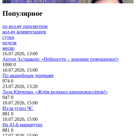
"Навигатор" № 17 (1540) от 08.05.26
Популярное
по кол-ву просмотров
кол-ву комментариев
сутки
неделя
месяц
16.07.2026, 13:00
Антон Асташкин: «Нейросети – хорошие помощники!»
1090
0
10.07.2026, 15:00
По аварийным деревьям
974
0
23.07.2026, 13:20
Лада Юрченко: «Ждём великих кинорежиссёров!»
947
0
10.07.2026, 15:00
Из-за угроз ЧС
881
0
10.07.2026, 15:00
На 43-й маршрутке
881
0
17.07.2026, 15:00