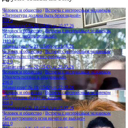
Человек и общество
/
Встреча с интересным человеком
«Литература должна быть безоглядной»
631
0
"Навигатор" № 26 (1549) от 10.07.26
Человек и общество
/
Встреча с интересным человеком
«Городок люблю целиком!»
1119
0
"Навигатор" № 23 (1546) от 19.06.26
Человек и общество
/
Встреча с интересным человеком
«Скакать по степи не пробовал»
352
0
"Навигатор" № 20 (1543) от 29.05.26
Человек и общество
/
Встреча с интересным человеком
«Увидеть поэзию в обыденном!»
296
0
"Навигатор" № 19 (1542) от 22.05.26
Человек и общество
/
Встреча с интересным человеком
«Трудоголик бежит от жизни»
866
0
"Навигатор" № 18 (1541) от 15.05.26
Человек и общество
/
Встреча с интересным человеком
«Без внутреннего огня ничего не выйдет»
681
0