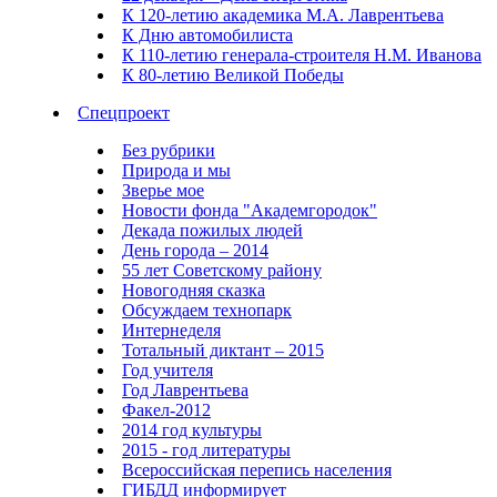
К 120-летию академика М.А. Лаврентьева
К Дню автомобилиста
К 110-летию генерала-строителя Н.М. Иванова
К 80-летию Великой Победы
Спецпроект
Без рубрики
Природа и мы
Зверье мое
Новости фонда "Академгородок"
Декада пожилых людей
День города – 2014
55 лет Советскому району
Новогодняя сказка
Обсуждаем технопарк
Интернеделя
Тотальный диктант – 2015
Год учителя
Год Лаврентьева
Факел-2012
2014 год культуры
2015 - год литературы
Всероссийская перепись населения
ГИБДД информирует