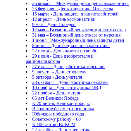
26 января – Международный день таможенника
23 февраля – День защитника Отечества
15 марта - День защиты прав потребителей
12 апреля – День космонавтики
9 мая – День Победы!
12 мая – Всемирный день медицинских сестер
31 мая – Всемирный день отказа от курения
1 июня – Международный день защиты детей
8 июня – День социального работника
22 июня – День памяти и скорби
29 июня - День изобретателя и
рационализатора
27 июля – День работника торговли
9 августа – День строителя
5 октября - День учителя
23 октября – День работника рекламы
10 ноября – День сотрудника ОВД
22 ноября – День матери
65 лет Великой Победе
К 70-летию Великой победы
В колонне бессмертного полка
Юбиляры победного года
Советскому району – 60
К 100-летию ВЛКСМ
22 декабря – День энергетика