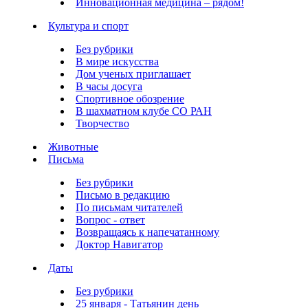
Инновационная медицина – рядом!
Культура и спорт
Без рубрики
В мире искусства
Дом ученых приглашает
В часы досуга
Спортивное обозрение
В шахматном клубе СО РАН
Творчество
Животные
Письма
Без рубрики
Письмо в редакцию
По письмам читателей
Вопрос - ответ
Возвращаясь к напечатанному
Доктор Навигатор
Даты
Без рубрики
25 января - Татьянин день