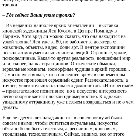
тропки.
– Где сейчас Ваши узкие тропки?
– Из недавних наиболее ярких впечатлений – выставка
японской художницы Яеи Кусама в Центре Помпиду в
Париже. Хотя вряд ли можно сказать, что она находится на
узкой тропке! Яеи уже за 80, но работает за десятерых:
живопись, объекты, видео, боди-арт. В центре экспозиции –
несколько монументальных инсталляций. Странные, яркие,
психоделичные. Какая-то другая реальность, волшебный мир
или, скорее, парк аттракционов. Оптические обманки,
зеркальные комнаты, зооморфные чудища в яркий горошек...
Там я почувствовал, что в последнее время в современном
искусстве произошел серьезный сдвиг. Развлекательность, а
точнее, увлекательность стала его доминантой. «Интересный»
– прилагательное позитивное, но в искусстве интересность
легко оборачивается плоской одномерностью. К однажды
увиденному аттракциону уже незачем возвращаться и не о чем
думать.
Еще лет десять лет назад акценты в
contemporary
art
были
совсем иными: чтобы считаться актуальным, искусство
обязано было быть телесным, агрессивным, кровавым,
уродливым, технологичным. Сейчас, видимо, все от этого