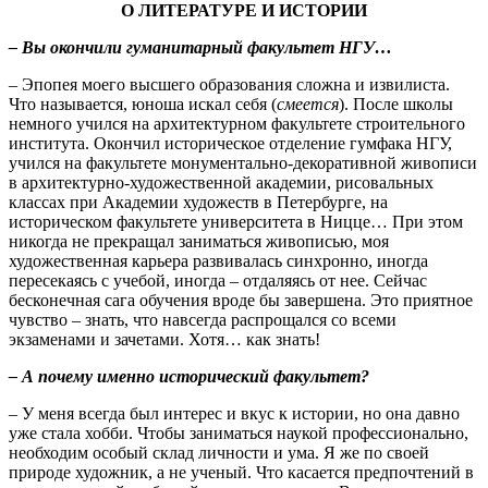
О ЛИТЕРАТУРЕ И ИСТОРИИ
– Вы окончили гуманитарный факультет НГУ…
– Эпопея моего высшего образования сложна и извилиста.
Что называется, юноша искал себя (
смеется
). После школы
немного учился на архитектурном факультете строительного
института. Окончил историческое отделение гумфака НГУ,
учился на факультете монументально-декоративной живописи
в архитектурно-художественной академии, рисовальных
классах при Академии художеств в Петербурге, на
историческом факультете университета в Ницце… При этом
никогда не прекращал заниматься живописью, моя
художественная карьера развивалась синхронно, иногда
пересекаясь с учебой, иногда – отдаляясь от нее. Сейчас
бесконечная сага обучения вроде бы завершена. Это приятное
чувство – знать, что навсегда распрощался со всеми
экзаменами и зачетами. Хотя… как знать!
– А почему именно исторический факультет?
– У меня всегда был интерес и вкус к истории, но она давно
уже стала хобби. Чтобы заниматься наукой профессионально,
необходим особый склад личности и ума. Я же по своей
природе художник, а не ученый. Что касается предпочтений в