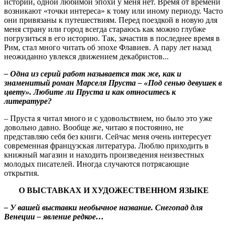
истории, одной любимой эпохи у меня нет. Время от времени
возникают «точки интереса» к тому или иному периоду. Часто
они привязаны к путешествиям. Перед поездкой в новую для
меня страну или город всегда стараюсь как можно глубже
погрузиться в его историю. Так, зачастив в последнее время в
Рим, стал много читать об эпохе Флавиев. А пару лет назад
неожиданно увлекся движением декабристов...
– Одна из серий работ называется так же, как и
знаменитый роман Марселя Пруста – «Под сенью девушек в
цвету». Любите ли Пруста и как относитесь к
литературе?
– Пруста я читал много и с удовольствием, но было это уже
довольно давно. Вообще же, читаю я постоянно, не
представляю себя без книги. Сейчас меня очень интересует
современная французская литература. Люблю приходить в
книжный магазин и находить произведения неизвестных
молодых писателей. Иногда случаются потрясающие
открытия.
О ВЫСТАВКАХ И ХУДОЖЕСТВЕННОМ ЯЗЫКЕ
– У вашей выставки необычное название. Снегопад для
Венеции – явление редкое…