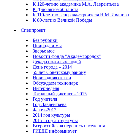
К 120-летию академика М.А. Лаврентьева
К Дню автомобилиста
К 110-летию генерала-строителя Н.М. Иванова
К 80-летию Великой Победы
Спецпроект
Без рубрики
Природа и мы
Зверье мое
Новости фонда "Академгородок"
Декада пожилых людей
День города – 2014
55 лет Советскому району
Новогодняя сказка
Обсуждаем технопарк
Интернеделя
Тотальный диктант – 2015
Год учителя
Год Лаврентьева
Факел-2012
2014 год культуры
2015 - год литературы
Всероссийская перепись населения
ГИБДД информирует