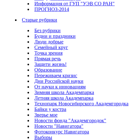
Информация от ГУП "УЭВ СО РАН"
ПРОГНОЗ-2014
Старые рубрики
Без рубрики
Будни и праздники
Люди добрые
Семейный круг
Точка зрения
Прямая речь
Защити жизнь!
Образование
Переживаем кризис
Дни Российской науки
От науки к инновациям
Зимняя школа Академпарка
Летняя школа Академпарка
Технопарк Новосибирского Академгородка
Байки у костра
Зверье мое
Новости фонда "Академгородок"
Новости "Навигатора"
Фотоконкурс Навигатора
Выборы