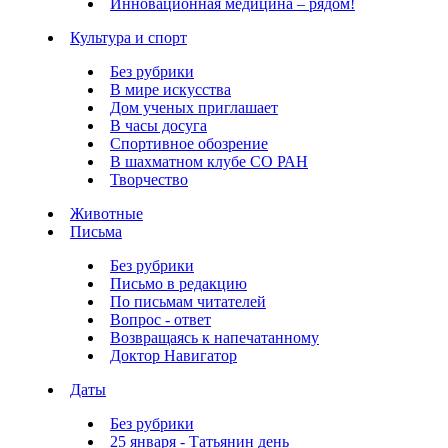
Инновационная медицина – рядом!
Культура и спорт
Без рубрики
В мире искусства
Дом ученых приглашает
В часы досуга
Спортивное обозрение
В шахматном клубе СО РАН
Творчество
Животные
Письма
Без рубрики
Письмо в редакцию
По письмам читателей
Вопрос - ответ
Возвращаясь к напечатанному
Доктор Навигатор
Даты
Без рубрики
25 января - Татьянин день