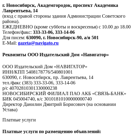
г. Новосибирск, Академгородок, проспект Академика
Лаврентьева, 14
(вход с правой стороны здания Администрации Советского
района).
ЕЖЕДНЕВНО (кроме субботы и воскресенья) с 10.00 до 18.00
Телефон/факс:
333-33-06, 333-14-06
Для писем:
630090, г. Новосибирск-90, а/я 501
E-Mail:
gazeta@navigato.ru
Реквизиты ООО Издательский Дом «Навигатор»
ООО Издательский Дом «НАВИГАТОР»
ИНН/КПП 5408178776/540801001
630090, г. Новосибирск, пр. Лаврентьева, 14
тел./факс (383) 333-33-06, 333-14-06
р/с 40702810301330000238
НОВОСИБИРСКИЙ ФИЛИАЛ ПАО АКБ «СВЯЗЬ-БАНК»
БИК 045004740, к/с 30101810100000000740
Директор Данилин Дмитрий Борисович (на основании
Устава)
Платные услуги
Платные услуги по размещению объявлений: