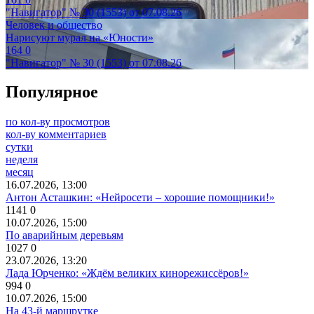
"Навигатор" № 30 (1553) от 07.08.26
Человек и общество
Нарисуют мурал на «Юности»
164
0
"Навигатор" № 30 (1553) от 07.08.26
Популярное
по кол-ву просмотров
кол-ву комментариев
сутки
неделя
месяц
16.07.2026, 13:00
Антон Асташкин: «Нейросети – хорошие помощники!»
1141
0
10.07.2026, 15:00
По аварийным деревьям
1027
0
23.07.2026, 13:20
Лада Юрченко: «Ждём великих кинорежиссёров!»
994
0
10.07.2026, 15:00
На 43-й маршрутке