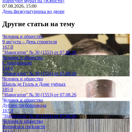
Нарисуют мурал на «Юности»
07.08.2026, 15:00
День физкультурника во дворе
Другие статьи на тему
Человек и общество
9 августа – День строителя
167
0
"Навигатор" № 30 (1553) от 07.08.26
Человек и общество
С праздником!
164
0
"Навигатор" № 30 (1553) от 07.08.26
Человек и общество
Шарль де Голль в Доме учёных
185
0
"Навигатор" № 30 (1553) от 07.08.26
Человек и общество
Дублёр трубопровода
167
0
"Навигатор" № 30 (1553) от 07.08.26
Человек и общество
Вопросы к госвласти
161
0