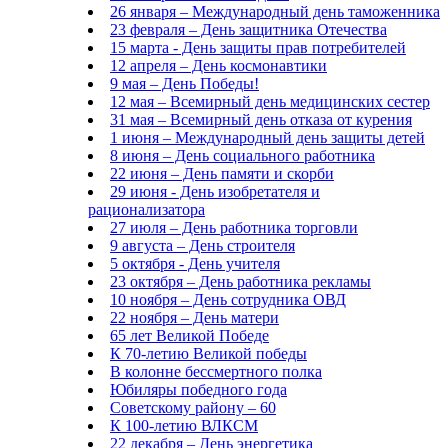
26 января – Международный день таможенника
23 февраля – День защитника Отечества
15 марта - День защиты прав потребителей
12 апреля – День космонавтики
9 мая – День Победы!
12 мая – Всемирный день медицинских сестер
31 мая – Всемирный день отказа от курения
1 июня – Международный день защиты детей
8 июня – День социального работника
22 июня – День памяти и скорби
29 июня - День изобретателя и
рационализатора
27 июля – День работника торговли
9 августа – День строителя
5 октября - День учителя
23 октября – День работника рекламы
10 ноября – День сотрудника ОВД
22 ноября – День матери
65 лет Великой Победе
К 70-летию Великой победы
В колонне бессмертного полка
Юбиляры победного года
Советскому району – 60
К 100-летию ВЛКСМ
22 декабря – День энергетика