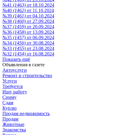
№41
(1463)
от 18.10.2024
№40
(1462)
от 11.10.2024
№39
(1461)
от 04.10.2024
№38
(1460)
от 27.09.2024
№37
(1459)
от 20.09.2024
№36
(1458)
от 13.09.2024
№35
(1457)
от 06.09.2024
№34
(1456)
от 30.08.2024
№33
(1455)
от 23.08.2024
№32
(1454)
от 16.08.2024
Показать ещё
Объявления в газете
Автоуслуги
Ремонт и строительство
Услуги
Требуется
Ищу работу
Сниму
Сдам
Куплю
Продам недвижимость
Продам
Животные
Знакомства