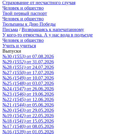
Страхование от несчастного случая
Человек и общество
Твой первый паспорт
Человек и общество
Тюльпаны к Дню Победы
Письма
/
Возвращаясь к напечатанному
У кого-то отмостка. А у нас вода в подъезде
Человек и общество
Учить и учиться
Выпуски
№30
(1553)
от 07.08.2026
№29
(1552)
от 31.07.2026
№28
(1551)
от 24.07.2026
№27
(1550)
от 17.07.2026
№26
(1549)
от 10.07.2026
№25
(1548)
от 03.07.2026
№24
(1547)
от 26.06.2026
№23
(1546)
от 19.06.2026
№22
(1545)
от 12.06.2026
№21
(1544)
от 05.06.2026
№20
(1543)
от 29.05.2026
№19
(1542)
от 22.05.2026
№18
(1541)
от 15.05.2026
№17
(1540)
от 08.05.2026
№16
(1539)
от 01.05.2026