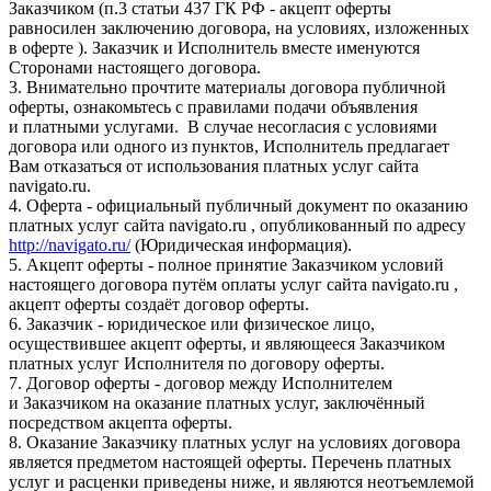
Заказчиком (п.3 статьи 437 ГК РФ - акцепт оферты
равносилен заключению договора, на условиях, изложенных
в оферте ). Заказчик и Исполнитель вместе именуются
Сторонами настоящего договора.
3. Внимательно прочтите материалы договора публичной
оферты, ознакомьтесь с правилами подачи объявления
и платными услугами. В случае несогласия с условиями
договора или одного из пунктов, Исполнитель предлагает
Вам отказаться от использования платных услуг сайта
navigato.ru.
4. Оферта - официальный публичный документ по оказанию
платных услуг сайта navigato.ru , опубликованный по адресу
http://navigato.ru/
(Юридическая информация).
5. Акцепт оферты - полное принятие Заказчиком условий
настоящего договора путём оплаты услуг сайта navigato.ru ,
акцепт оферты создаёт договор оферты.
6. Заказчик - юридическое или физическое лицо,
осуществившее акцепт оферты, и являющееся Заказчиком
платных услуг Исполнителя по договору оферты.
7. Договор оферты - договор между Исполнителем
и Заказчиком на оказание платных услуг, заключённый
посредством акцепта оферты.
8. Оказание Заказчику платных услуг на условиях договора
является предметом настоящей оферты. Перечень платных
услуг и расценки приведены ниже, и являются неотъемлемой