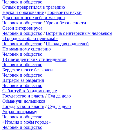
Человек и общество
Отдых превратился в трагедию
Наука и образование
/
Горизонты науки
Для полезного хлеба и макарон
Человек и общество
/
Уроки безопасности
Сезон энтеровируса
Человек и общество
/
Встреча с интересным человеком
«Городок люблю целиком!»
Человек и общество
/
Школа для родителей
По маминому сценарию
Человек и общество
13 президентских стипендиатов
Человек и общество
Бердское шоссе без колеи
Человек и общество
Штрафы за разрытия
Человек и общество
Сабантуй в Академгородке
Государство и власть
/
Суд да дело
Обманули дольщиков
Государство и власть
/
Суд да дело
Украл программу
Человек и общество
«Италия в моём городе»
Человек и общество