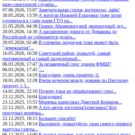
врач санитарной службы...
07.06.2026, 15:07
Замечательная статья, интересно, лайк!
30.05.2026, 13:59
А жители Нижней Ельцовки тоже хотят
готовиться к сдаче норм ГТО на...
21.05.2026, 04:38
Генрих Абрамович,мой двоюродный дед...
20.05.2026, 14:30
А расширение дороги от Демакова до
Российской не собираются делать...
20.05.2026, 02:48
В племени людоедов тоже может быть
"демократия"...
16.05.2026, 16:58
Советский район, пожалуй, самый
протяженный и самый разделенный...
06.03.2026, 17:47
За незаконный снос здания ФМШ?
06.03.2026, 17:45
"...
21.01.2026, 14:19
Благодарю, очень приятно ☺️
18.01.2026, 12:28
Вчера вечером между домами по Цветному
проезду 1,3...
14.01.2026, 22:10
Почему ёлки не обрабатывают спец...
23.12.2025, 16:04
Благодарю!
23.12.2025, 15:53
Морячка нарисовал Дмитрий Комаров...
22.12.2025, 18:39
А кто автор логотипа/талисмана? Кто
придумал морячка...
22.12.2025, 18:15
Большое спасибо!
20.12.2025, 18:14
Выложите, пожалуйста, скан самого первого
выпуска газеты...
06.12.2025, 14:00
В жизни человек, как часть животного мира,