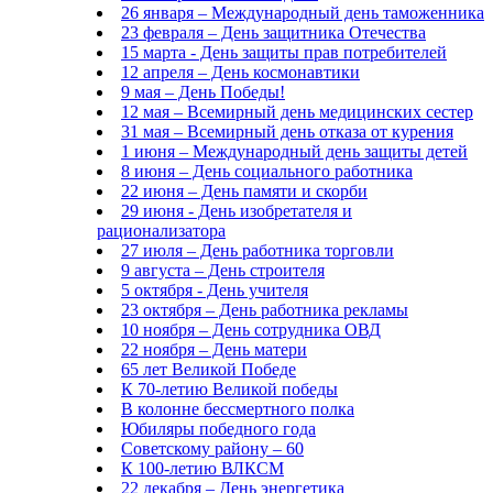
26 января – Международный день таможенника
23 февраля – День защитника Отечества
15 марта - День защиты прав потребителей
12 апреля – День космонавтики
9 мая – День Победы!
12 мая – Всемирный день медицинских сестер
31 мая – Всемирный день отказа от курения
1 июня – Международный день защиты детей
8 июня – День социального работника
22 июня – День памяти и скорби
29 июня - День изобретателя и
рационализатора
27 июля – День работника торговли
9 августа – День строителя
5 октября - День учителя
23 октября – День работника рекламы
10 ноября – День сотрудника ОВД
22 ноября – День матери
65 лет Великой Победе
К 70-летию Великой победы
В колонне бессмертного полка
Юбиляры победного года
Советскому району – 60
К 100-летию ВЛКСМ
22 декабря – День энергетика