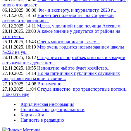
много что делает...
06.12.2025, 00:00
Фи - и эксперту, и журналисту. 2023 г...
01.12.2025, 14:53
Насчёт бесполезности - на Сиреневой
отстояли территорию...
01.12.2025, 14:11
Мдэаа, у долиной надо поучица Асеевым
28.11.2025, 20:03
А какое мнение у депутатов от района на
этот счет...
25.11.2025, 13:43
Очень много написали, зачем...
24.11.2025, 16:19
Мэр очень гордится новым зданием школы
№222 на ул...
24.11.2025, 16:12
Ситуация со спортобъектами как в комедии,
есть желание - денег нет...
12.11.2025, 10:55
Непонятно чьё это будет хозяйство...
27.10.2025, 14:14
Но на пятничных публичных слушаниях
представители мэрии заявили...
27.10.2025, 14:08
Вот именно...
27.10.2025, 11:04
Откуда известно, про транспортные потоки...
Показать ещё
Юридическая информация
Политика конфиденциальности
Карта сайта
Написать в редакцию