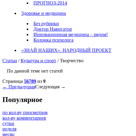
ПРОГНОЗ-2014
Здоровье и медицина
Без рубрики
Доктор Навигатор
Инновационная медицина – рядом!
Колонка психолога
«ЗНАЙ НАШИХ». НАРОДНЫЙ ПРОЕКТ
Статьи
/
Культура и спорт
/ Творчество
По данной теме нет статей
Страница
5
6
7
8
9
из
9
← Предыдущая
Следующая →
Популярное
по кол-ву просмотров
кол-ву комментариев
сутки
неделя
месяц