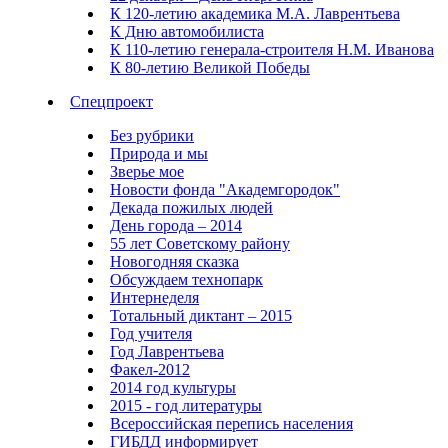
К 120-летию академика М.А. Лаврентьева
К Дню автомобилиста
К 110-летию генерала-строителя Н.М. Иванова
К 80-летию Великой Победы
Спецпроект
Без рубрики
Природа и мы
Зверье мое
Новости фонда "Академгородок"
Декада пожилых людей
День города – 2014
55 лет Советскому району
Новогодняя сказка
Обсуждаем технопарк
Интернеделя
Тотальный диктант – 2015
Год учителя
Год Лаврентьева
Факел-2012
2014 год культуры
2015 - год литературы
Всероссийская перепись населения
ГИБДД информирует