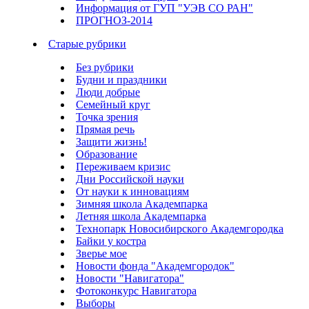
Информация от ГУП "УЭВ СО РАН"
ПРОГНОЗ-2014
Старые рубрики
Без рубрики
Будни и праздники
Люди добрые
Семейный круг
Точка зрения
Прямая речь
Защити жизнь!
Образование
Переживаем кризис
Дни Российской науки
От науки к инновациям
Зимняя школа Академпарка
Летняя школа Академпарка
Технопарк Новосибирского Академгородка
Байки у костра
Зверье мое
Новости фонда "Академгородок"
Новости "Навигатора"
Фотоконкурс Навигатора
Выборы