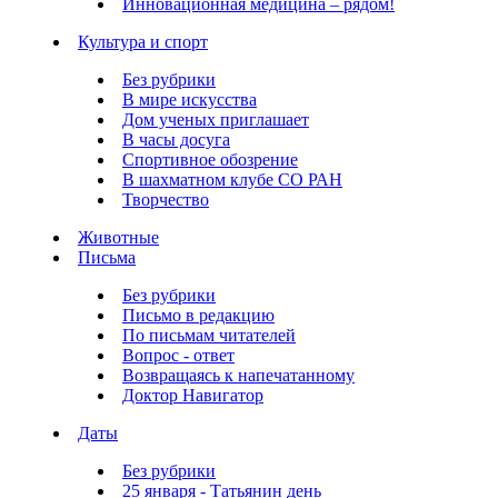
Инновационная медицина – рядом!
Культура и спорт
Без рубрики
В мире искусства
Дом ученых приглашает
В часы досуга
Спортивное обозрение
В шахматном клубе СО РАН
Творчество
Животные
Письма
Без рубрики
Письмо в редакцию
По письмам читателей
Вопрос - ответ
Возвращаясь к напечатанному
Доктор Навигатор
Даты
Без рубрики
25 января - Татьянин день