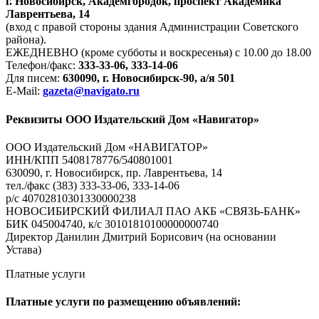
г. Новосибирск, Академгородок, проспект Академика
Лаврентьева, 14
(вход с правой стороны здания Администрации Советского
района).
ЕЖЕДНЕВНО (кроме субботы и воскресенья) с 10.00 до 18.00
Телефон/факс:
333-33-06, 333-14-06
Для писем:
630090, г. Новосибирск-90, а/я 501
E-Mail:
gazeta@navigato.ru
Реквизиты ООО Издательский Дом «Навигатор»
ООО Издательский Дом «НАВИГАТОР»
ИНН/КПП 5408178776/540801001
630090, г. Новосибирск, пр. Лаврентьева, 14
тел./факс (383) 333-33-06, 333-14-06
р/с 40702810301330000238
НОВОСИБИРСКИЙ ФИЛИАЛ ПАО АКБ «СВЯЗЬ-БАНК»
БИК 045004740, к/с 30101810100000000740
Директор Данилин Дмитрий Борисович (на основании
Устава)
Платные услуги
Платные услуги по размещению объявлений: