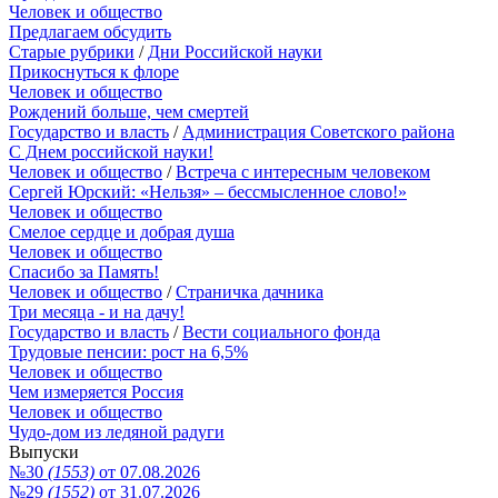
Человек и общество
Предлагаем обсудить
Старые рубрики
/
Дни Российской науки
Прикоснуться к флоре
Человек и общество
Рождений больше, чем смертей
Государство и власть
/
Администрация Советского района
С Днем российской науки!
Человек и общество
/
Встреча с интересным человеком
Сергей Юрский: «Нельзя» – бессмысленное слово!»
Человек и общество
Смелое сердце и добрая душа
Человек и общество
Спасибо за Память!
Человек и общество
/
Страничка дачника
Три месяца - и на дачу!
Государство и власть
/
Вести социального фонда
Трудовые пенсии: рост на 6,5%
Человек и общество
Чем измеряется Россия
Человек и общество
Чудо-дом из ледяной радуги
Выпуски
№30
(1553)
от 07.08.2026
№29
(1552)
от 31.07.2026