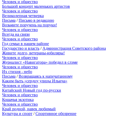
Человек и общество
Большой концерт маленьких артистов
Человек и общество
Великолепная четверка
Письма
/
Письмо в редакцию
Возьмите поручень на поруки!
Человек и общество
Всегда на связи
Человек и общество
Год семьи в нашем районе
Государство и власть
/
Администрация Советского района
Живите долго, ветераны-юбиляры!
Человек и общество
Журналист «Навигатора» победил в слэме
Человек и общество
Их стихия - небо
Письма
/
Возвращаясь к напечатанному
Каким быть «сердцу улицы Ильича»
Человек и общество
Китайский Новый год по-русски
Человек и общество
Кошачья экзотика
Человек и общество
Край родной, навек любимый
Культура и спорт
/
Спортивное обозрение