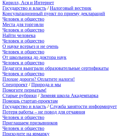
Кирилл, Ася и Интернет
Государство и власть
/
Налоговый вестник
Консультационный пункт по приему деклараций
Человек и общество
Места для торговли
Человек и общество
Найти человека
Человек и общество
О науке всерьез и не очень
Человек и общество
От школьника до доктора наук
Человек и общество
Педагоги выиграли образовательные сертификаты
Человек и общество
Плохие дороги? Оплатите налоги!
Спецпроект
/
Природа и мы
Помогите пернатым!
Старые рубрики
/
Зимняя школа Академпарка
Помощь стартап-проектам
Государство и власть
/
Служба занятости информирует
Потеря работы – не повод для отчаяния
Человек и общество
Приглашаем призывников
Человек и общество
Приходите на ярмарку