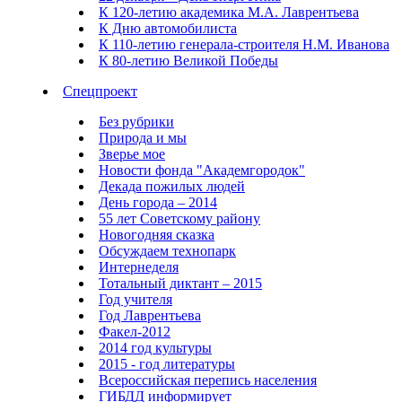
К 120-летию академика М.А. Лаврентьева
К Дню автомобилиста
К 110-летию генерала-строителя Н.М. Иванова
К 80-летию Великой Победы
Спецпроект
Без рубрики
Природа и мы
Зверье мое
Новости фонда "Академгородок"
Декада пожилых людей
День города – 2014
55 лет Советскому району
Новогодняя сказка
Обсуждаем технопарк
Интернеделя
Тотальный диктант – 2015
Год учителя
Год Лаврентьева
Факел-2012
2014 год культуры
2015 - год литературы
Всероссийская перепись населения
ГИБДД информирует