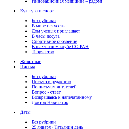
Инновационная медицина – рядом!
Культура и спорт
Без рубрики
В мире искусства
Дом ученых приглашает
В часы досуга
Спортивное обозрение
В шахматном клубе СО РАН
Творчество
Животные
Письма
Без рубрики
Письмо в редакцию
По письмам читателей
Вопрос - ответ
Возвращаясь к напечатанному
Доктор Навигатор
Даты
Без рубрики
25 января - Татьянин день