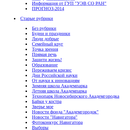
Информация от ГУП "УЭВ СО РАН"
ПРОГНОЗ-2014
Старые рубрики
Без рубрики
Будни и праздники
Люди добрые
Семейный круг
Точка зрения
Прямая речь
Защити жизнь!
Образование
Переживаем кризис
Дни Российской науки
От науки к инновациям
Зимняя школа Академпарка
Летняя школа Академпарка
Технопарк Новосибирского Академгородка
Байки у костра
Зверье мое
Новости фонда "Академгородок"
Новости "Навигатора"
Фотоконкурс Навигатора
Выборы