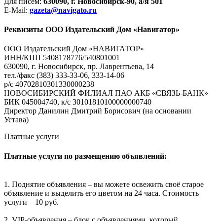
Для писем:
630090, г. Новосибирск-90, а/я 501
E-Mail:
gazeta@navigato.ru
Реквизиты ООО Издательский Дом «Навигатор»
ООО Издательский Дом «НАВИГАТОР»
ИНН/КПП 5408178776/540801001
630090, г. Новосибирск, пр. Лаврентьева, 14
тел./факс (383) 333-33-06, 333-14-06
р/с 40702810301330000238
НОВОСИБИРСКИЙ ФИЛИАЛ ПАО АКБ «СВЯЗЬ-БАНК»
БИК 045004740, к/с 30101810100000000740
Директор Данилин Дмитрий Борисович (на основании
Устава)
Платные услуги
Платные услуги по размещению объявлений:
1. Поднятие объявления – вы можете освежить своё старое
объявление и выделить его цветом на 24 часа. Стоимость
услуги – 10 руб.
2. VIP-объявления – блок с объявлениями, который