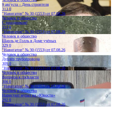
9 августа – День строителя
313
0
"Навигатор" № 30 (1553) от 07.08.26
Человек и общество
С праздником!
313
0
"Навигатор" № 30 (1553) от 07.08.26
Человек и общество
Шарль де Голль в Доме учёных
329
0
"Навигатор" № 30 (1553) от 07.08.26
Человек и общество
Дублёр трубопровода
309
0
"Навигатор" № 30 (1553) от 07.08.26
Человек и общество
Вопросы к госвласти
306
0
"Навигатор" № 30 (1553) от 07.08.26
Человек и общество
Нарисуют мурал на «Юности»
292
0
"Навигатор" № 30 (1553) от 07.08.26