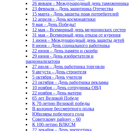
26 января – Международный день таможенника
23 февраля – День защитника Отечества
15 марта - День защиты прав потребителей
12 апреля – День космонавтики
9 мая – День Победы!
12 мая – Всемирный день медицинских сестер
31 мая – Всемирный день отказа от курения
1 июня – Международный день защиты детей
8 июня – День социального работника
22 июня – День памяти и скорби
29 июня - День изобретателя и
рационализатора
27 июля – День работника торговли
9 августа – День строителя
5 октября - День учителя
23 октября – День работника рекламы
10 ноября – День сотрудника ОВД
22 ноября – День матери
65 лет Великой Победе
К 70-летию Великой победы
В колонне бессмертного полка
Юбиляры победного года
Советскому району – 60
К 100-летию ВЛКСМ
22 декабря – День энергетика