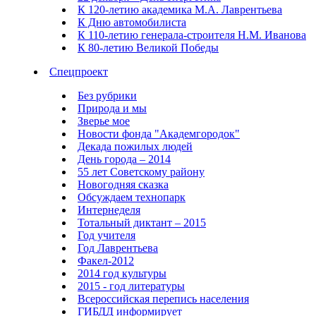
К 120-летию академика М.А. Лаврентьева
К Дню автомобилиста
К 110-летию генерала-строителя Н.М. Иванова
К 80-летию Великой Победы
Спецпроект
Без рубрики
Природа и мы
Зверье мое
Новости фонда "Академгородок"
Декада пожилых людей
День города – 2014
55 лет Советскому району
Новогодняя сказка
Обсуждаем технопарк
Интернеделя
Тотальный диктант – 2015
Год учителя
Год Лаврентьева
Факел-2012
2014 год культуры
2015 - год литературы
Всероссийская перепись населения
ГИБДД информирует