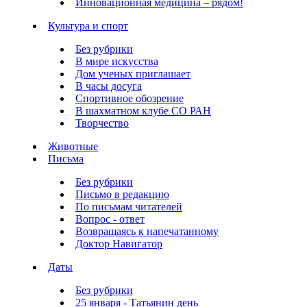
Инновационная медицина – рядом!
Культура и спорт
Без рубрики
В мире искусства
Дом ученых приглашает
В часы досуга
Спортивное обозрение
В шахматном клубе СО РАН
Творчество
Животные
Письма
Без рубрики
Письмо в редакцию
По письмам читателей
Вопрос - ответ
Возвращаясь к напечатанному
Доктор Навигатор
Даты
Без рубрики
25 января - Татьянин день