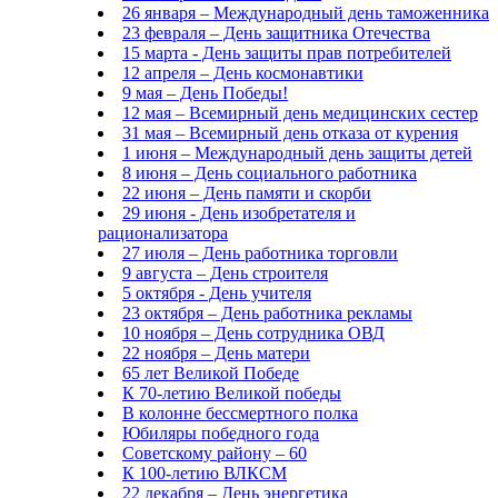
26 января – Международный день таможенника
23 февраля – День защитника Отечества
15 марта - День защиты прав потребителей
12 апреля – День космонавтики
9 мая – День Победы!
12 мая – Всемирный день медицинских сестер
31 мая – Всемирный день отказа от курения
1 июня – Международный день защиты детей
8 июня – День социального работника
22 июня – День памяти и скорби
29 июня - День изобретателя и
рационализатора
27 июля – День работника торговли
9 августа – День строителя
5 октября - День учителя
23 октября – День работника рекламы
10 ноября – День сотрудника ОВД
22 ноября – День матери
65 лет Великой Победе
К 70-летию Великой победы
В колонне бессмертного полка
Юбиляры победного года
Советскому району – 60
К 100-летию ВЛКСМ
22 декабря – День энергетика