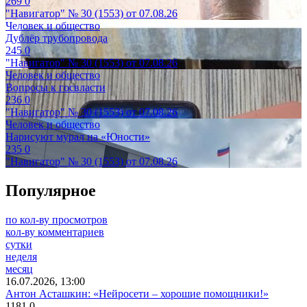
269
0
"Навигатор" № 30 (1553) от 07.08.26
Человек и общество
Дублёр трубопровода
245
0
"Навигатор" № 30 (1553) от 07.08.26
Человек и общество
Вопросы к госвласти
236
0
"Навигатор" № 30 (1553) от 07.08.26
Человек и общество
Нарисуют мурал на «Юности»
235
0
"Навигатор" № 30 (1553) от 07.08.26
Популярное
по кол-ву просмотров
кол-ву комментариев
сутки
неделя
месяц
16.07.2026, 13:00
Антон Асташкин: «Нейросети – хорошие помощники!»
1181
0