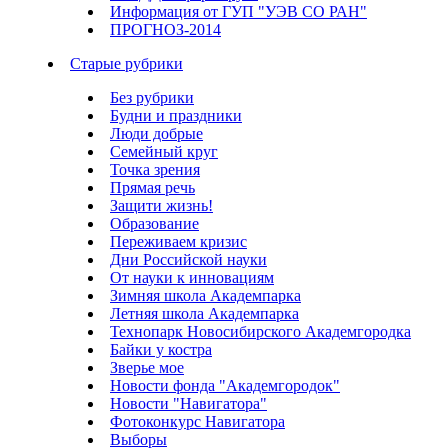
Информация от ГУП "УЭВ СО РАН"
ПРОГНОЗ-2014
Старые рубрики
Без рубрики
Будни и праздники
Люди добрые
Семейный круг
Точка зрения
Прямая речь
Защити жизнь!
Образование
Переживаем кризис
Дни Российской науки
От науки к инновациям
Зимняя школа Академпарка
Летняя школа Академпарка
Технопарк Новосибирского Академгородка
Байки у костра
Зверье мое
Новости фонда "Академгородок"
Новости "Навигатора"
Фотоконкурс Навигатора
Выборы