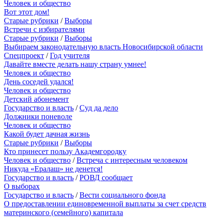
Человек и общество
Вот этот дом!
Старые рубрики
/
Выборы
Встречи с избирателями
Старые рубрики
/
Выборы
Выбираем законодательную власть Новосибирской области
Спецпроект
/
Год учителя
Давайте вместе делать нашу страну умнее!
Человек и общество
День соседей удался!
Человек и общество
Детский абонемент
Государство и власть
/
Суд да дело
Должники поневоле
Человек и общество
Какой будет дачная жизнь
Старые рубрики
/
Выборы
Кто принесет пользу Академгородку
Человек и общество
/
Встреча с интересным человеком
Никуда «Ералаш» не денется!
Государство и власть
/
РОВД сообщает
О выборах
Государство и власть
/
Вести социального фонда
О предоставлении единовременной выплаты за счет средств
материнского (семейного) капитала