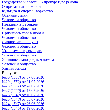
Государство и власть
/
В прокуратуре района
О приватизации жилья
Культура и спорт
/
Творчество
Осенние стихи
Человек и общество
Праздник в Берендее
Человек и общество
Признаюсь тебе в любви...
Человек и общество
Сибирские каникулы
Человек и общество
Уточняем информацию
Человек и общество
Училище стало родным домом
Человек и общество
Химия успеха
Выпуски
№30
(1553)
от 07.08.2026
№29
(1552)
от 31.07.2026
№28
(1551)
от 24.07.2026
№27
(1550)
от 17.07.2026
№26
(1549)
от 10.07.2026
№25
(1548)
от 03.07.2026
№24
(1547)
от 26.06.2026
№23
(1546)
от 19.06.2026