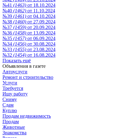
№41
(1463)
от 18.10.2024
№40
(1462)
от 11.10.2024
№39
(1461)
от 04.10.2024
№38
(1460)
от 27.09.2024
№37
(1459)
от 20.09.2024
№36
(1458)
от 13.09.2024
№35
(1457)
от 06.09.2024
№34
(1456)
от 30.08.2024
№33
(1455)
от 23.08.2024
№32
(1454)
от 16.08.2024
Показать ещё
Объявления в газете
Автоуслуги
Ремонт и строительство
Услуги
Требуется
Ищу работу
Сниму
Сдам
Куплю
Продам недвижимость
Продам
Животные
Знакомства