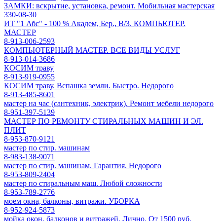
ЗАМКИ: вскрытие, установка, ремонт. Мобильная мастерская
330-08-30
ИТ "1 Абс" - 100 % Академ, Бер., В/З. КОМПЬЮТЕР.
МАСТЕР
8-913-006-2593
КОМПЬЮТЕРНЫЙ МАСТЕР. ВСЕ ВИДЫ УСЛУГ
8-913-014-3686
КОСИМ траву
8-913-919-0955
КОСИМ траву. Вспашка земли. Быстро. Недорого
8-913-485-8601
мастер на час (сантехник, электрик). Ремонт мебели недорого
8-951-397-5139
МАСТЕР ПО РЕМОНТУ СТИРАЛЬНЫХ МАШИН И ЭЛ.
ПЛИТ
8-953-870-9121
мастер по стир. машинам
8-983-138-9071
мастер по стир. машинам. Гарантия. Недорого
8-953-809-2404
мастер по стиральным маш. Любой сложности
8-953-789-2776
моем окна, балконы, витражи. УБОРКА
8-952-924-5873
мойка окон, балконов и витражей. Лично. От 1500 руб.