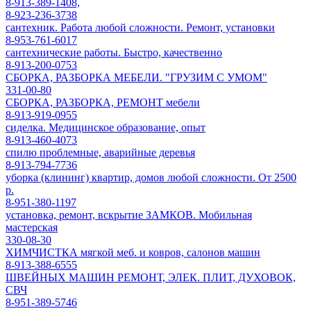
8-913-389-1408,
8-923-236-3738
сантехник. Работа любой сложности. Ремонт, установки
8-953-761-6017
сантехнические работы. Быстро, качественно
8-913-200-0753
СБОРКА, РАЗБОРКА МЕБЕЛИ. "ГРУЗИМ С УМОМ"
331-00-80
СБОРКА, РАЗБОРКА, РЕМОНТ мебели
8-913-919-0955
сиделка. Медицинское образование, опыт
8-913-460-4073
спилю проблемные, аварийные деревья
8-913-794-7736
уборка (клининг) квартир, домов любой сложности. От 2500
р.
8-951-380-1197
установка, ремонт, вскрытие ЗАМКОВ. Мобильная
мастерская
330-08-30
ХИМЧИСТКА мягкой меб. и ковров, салонов машин
8-913-388-6555
ШВЕЙНЫХ МАШИН РЕМОНТ, ЭЛЕК. ПЛИТ, ДУХОВОК,
СВЧ
8-951-389-5746