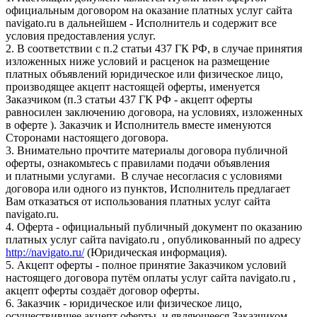
официальным договором на оказание платных услуг сайта
navigato.ru в дальнейшем - Исполнитель и содержит все
условия предоставления услуг.
2. В соответствии с п.2 статьи 437 ГК РФ, в случае принятия
изложенных ниже условий и расценок на размещение
платных объявлений юридическое или физическое лицо,
производящее акцепт настоящей оферты, именуется
Заказчиком (п.3 статьи 437 ГК РФ - акцепт оферты
равносилен заключению договора, на условиях, изложенных
в оферте ). Заказчик и Исполнитель вместе именуются
Сторонами настоящего договора.
3. Внимательно прочтите материалы договора публичной
оферты, ознакомьтесь с правилами подачи объявления
и платными услугами. В случае несогласия с условиями
договора или одного из пунктов, Исполнитель предлагает
Вам отказаться от использования платных услуг сайта
navigato.ru.
4. Оферта - официальный публичный документ по оказанию
платных услуг сайта navigato.ru , опубликованный по адресу
http://navigato.ru/
(Юридическая информация).
5. Акцепт оферты - полное принятие Заказчиком условий
настоящего договора путём оплаты услуг сайта navigato.ru ,
акцепт оферты создаёт договор оферты.
6. Заказчик - юридическое или физическое лицо,
осуществившее акцепт оферты, и являющееся Заказчиком