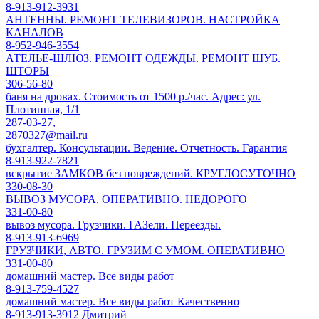
8-913-912-3931
АНТЕННЫ. РЕМОНТ ТЕЛЕВИЗОРОВ. НАСТРОЙКА
КАНАЛОВ
8-952-946-3554
АТЕЛЬЕ-ШЛЮЗ. РЕМОНТ ОДЕЖДЫ. РЕМОНТ ШУБ.
ШТОРЫ
306-56-80
баня на дровах. Стоимость от 1500 р./час. Адрес: ул.
Плотинная, 1/1
287-03-27,
2870327@mail.ru
бухгалтер. Консультации. Ведение. Отчетность. Гарантия
8-913-922-7821
вскрытие ЗАМКОВ без повреждений. КРУГЛОСУТОЧНО
330-08-30
ВЫВОЗ МУСОРА, ОПЕРАТИВНО. НЕДОРОГО
331-00-80
вывоз мусора. Грузчики. ГАЗели. Переезды.
8-913-913-6969
ГРУЗЧИКИ, АВТО. ГРУЗИМ С УМОМ. ОПЕРАТИВНО
331-00-80
домашний мастер. Все виды работ
8-913-759-4527
домашний мастер. Все виды работ Качественно
8-913-913-3912 Дмитрий