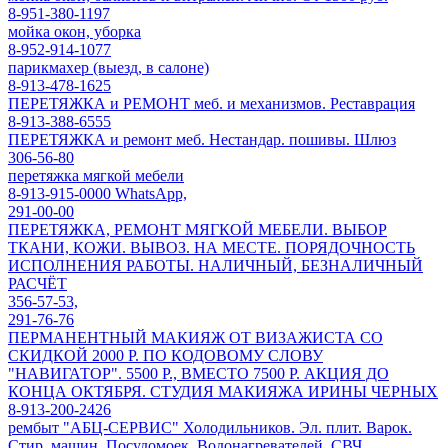
8-951-380-1197
мойка окон, уборка
8-952-914-1077
парикмахер (выезд, в салоне)
8-913-478-1625
ПЕРЕТЯЖКА и РЕМОНТ меб. и механизмов. Реставрация
8-913-388-6555
ПЕРЕТЯЖКА и ремонт меб. Нестандар. пошивы. Шлюз
306-56-80
перетяжка мягкой мебели
8-913-915-0000 WhatsApp,
291-00-00
ПЕРЕТЯЖКА, РЕМОНТ МЯГКОЙ МЕБЕЛИ. ВЫБОР
ТКАНИ, КОЖИ. ВЫВОЗ. НА МЕСТЕ. ПОРЯДОЧНОСТЬ
ИСПОЛНЕНИЯ РАБОТЫ. НАЛИЧНЫЙ, БЕЗНАЛИЧНЫЙ
РАСЧЁТ
356-57-53,
291-76-76
ПЕРМАНЕНТНЫЙ МАКИЯЖ ОТ ВИЗАЖИСТА СО
СКИДКОЙ 2000 Р. ПО КОДОВОМУ СЛОВУ
"НАВИГАТОР". 5500 Р., ВМЕСТО 7500 Р. АКЦИЯ ДО
КОНЦА ОКТЯБРЯ. СТУДИЯ МАКИЯЖА ИРИНЫ ЧЕРНЫХ
8-913-200-2426
рембыт "АБЦ-СЕРВИС" Холодильников. Эл. плит. Варок.
Стир. машин. Посудомоек. Водонагревателей. СВЧ.