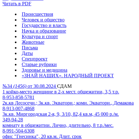
Читать в PDF
Происшествия
Человек и общество
Государство и власть
Наука и образование
Культура и спорт
Животные
Письма
Даты
Спецпроект
Старые рубрики
Здоровье и медицина
«ЗНАЙ НАШИХ». НАРОДНЫЙ ПРОЕКТ
№34
(1456)
от 30.08.2024
СДАМ
1 койко-место женщине в 2-х мест. общежитии, 3,5 т.р.
8-953-858-5781
2к.кв Лесосечн.; 3к.кв. Экваторн.; комн. Экваторн., Демакова
8-913-007-4868
3к.кв. Миргородская 2-я, 9, 3/10, 82,4 кв.м, 45 000 р./м.
349-94-28
комнату в общежитии. Лично, длительно, 8 т.р./мес.
8-991-504-6308
офис "Гнесинка", 20 кв.м. Длит. срок