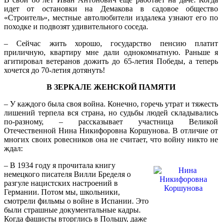
идет от остановки на Демакова в садовое общество
«Строитель», местные автолюбители издалека узнают его по
походке и подвозят удивительного соседа.
– Сейчас жить хорошо, государство пенсию платит
приличную, квартиру мне дали однокомнатную. Раньше я
агитировал ветеранов дожить до 65-летия Победы, а теперь
хочется до 70-летия дотянуть!
В ЗЕРКАЛЕ ЖЕНСКОЙ ПАМЯТИ
– У каждого была своя война. Конечно, горечь утрат и тяжесть
лишений терпела вся страна, но судьбы людей складывались
по-разному, – рассказывает участница Великой
Отечественной Нина Никифоровна Коршунова. В отличие от
многих своих ровесников она не считает, что войну никто не
ждал:
– В 1934 году я прочитала книгу
немецкого писателя Вилли Бределя о
разгуле нацистских настроений в
Германии. Потом мы, школьники,
смотрели фильмы о войне в Испании. Это
были страшные документальные кадры.
Когда фашисты вторглись в Польшу, даже