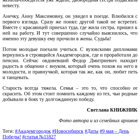
невесту.
Анечку, Анну Максимовну, он увидел в поезде. Влюбился с
первого взгляда. Сразу же понял: другой такой не встретит.
Вместе с красавицей приехал туда, где жила сестра, пришел к
ней на работу. И тут совершенно случайно выяснилось, что
именно эту девушку ему прочили в жены. Судьба!
Потом молодые поехали учиться. С вузовскими дипломами
вернулись в строящийся Академгородок, где и проработали до
пенсии. Сейчас овдовевший Федор Дмитриевич находит
радость в общении с внуком, который очень похож на него в
молодости, и правнучкой, которая так же, как он, любит петь
и танцевать.
Старость всегда тяжела. Семья – это то, что способно ее
скрасить. Об этом стоит помнить каждому из тех, чьи родные
добывали в боях ту долгожданную победу.
Светлана КНИЖНИК
Фото автора и из семейных архивов
Теги:
#Академгородок
#Новосибирск
#Даты
#9 мая – День
Победы!
#статья №11827