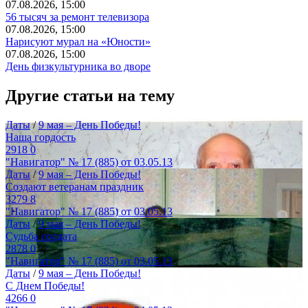
07.08.2026, 15:00
56 тысяч за ремонт телевизора
07.08.2026, 15:00
Нарисуют мурал на «Юности»
07.08.2026, 15:00
День физкультурника во дворе
Другие статьи на тему
Даты
/
9 мая – День Победы!
Наша гордость
2918
0
"Навигатор" № 17 (885) от 03.05.13
Даты
/
9 мая – День Победы!
Создают ветеранам праздник
3279
8
"Навигатор" № 17 (885) от 03.05.13
Даты
/
9 мая – День Победы!
Судьба солдата
2878
0
"Навигатор" № 17 (885) от 03.05.13
Даты
/
9 мая – День Победы!
С Днем Победы!
4266
0