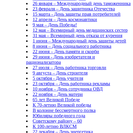
26 января – Международный день таможенника
23 февраля – День защитника Отечества
15 марта - День защиты прав потребителей
12 апреля – День космонавтики
9 мая – День Победы!
12 мая – Всемирный день медицинских сестер
31 мая – Всемирный день отказа от курения
1 июня – Международный день защиты детей
8 июня – День социального работника
22 июня – День памяти и скорби
29 июня - День изобретателя и
рационализатора
27 июля – День работника торговли
9 августа – День строителя
5 октября - День учителя
23 октября – День работника рекламы
10 ноября – День сотрудника ОВД
22 ноября – День матери
65 лет Великой Победе
К 70-летию Великой победы
В колонне бессмертного полка
Юбиляры победного года
Советскому району – 60
К 100-летию ВЛКСМ
22 декабря – День энергетика