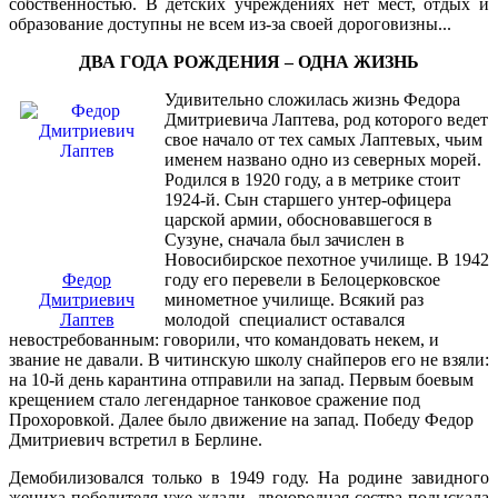
собственностью. В детских учреждениях нет мест, отдых и
образование доступны не всем из-за своей дороговизны...
ДВА ГОДА РОЖДЕНИЯ – ОДНА ЖИЗНЬ
Удивительно сложилась жизнь Федора
Дмитриевича Лаптева, род которого ведет
свое начало от тех самых Лаптевых, чьим
именем названо одно из северных морей.
Родился в 1920 году, а в метрике стоит
1924-й. Сын старшего унтер-офицера
царской армии, обосновавшегося в
Сузуне, сначала был зачислен в
Новосибирское пехотное училище. В 1942
Федор
году его перевели в Белоцерковское
Дмитриевич
минометное училище. Всякий раз
Лаптев
молодой
специалист оставался
невостребованным: говорили, что командовать некем, и
звание не давали. В читинскую школу снайперов его не взяли:
на 10-й день карантина отправили на запад. Первым боевым
крещением стало легендарное танковое сражение под
Прохоровкой. Далее было движение на запад. Победу Федор
Дмитриевич встретил в Берлине.
Демобилизовался только в 1949 году. На родине завидного
жениха-победителя уже ждали, двоюродная сестра подыскала