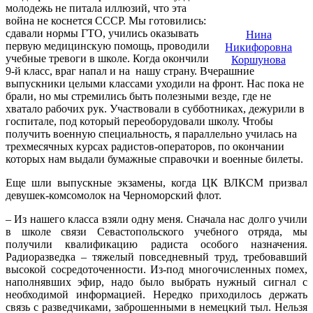
молодежь не питала иллюзий, что эта
война не коснется СССР. Мы готовились:
сдавали нормы ГТО, учились оказывать
Нина
первую медицинскую помощь, проводили
Никифоровна
учебные тревоги в школе. Когда окончили
Коршунова
9-й класс, враг напал и на
нашу страну. Вчерашние
выпускники целыми классами уходили на фронт. Нас пока не
брали, но мы стремились быть полезными везде, где не
хватало рабочих рук. Участвовали в субботниках, дежурили в
госпитале, под который переоборудовали школу. Чтобы
получить военную специальность, я параллельно училась на
трехмесячных курсах радистов-операторов, по окончании
которых нам выдали бумажные справочки и военные билеты.
Еще шли выпускные экзамены, когда ЦК ВЛКСМ призвал
девушек-комсомолок на Черноморский флот.
– Из нашего класса взяли одну меня. Сначала нас долго учили
в школе связи Севастопольского учебного отряда, мы
получили квалификацию радиста особого назначения.
Радиоразведка – тяжелый повседневный труд, требовавший
высокой сосредоточенности. Из-под многочисленных помех,
наполнявших эфир, надо было выбрать нужный сигнал с
необходимой информацией. Нередко приходилось держать
связь с разведчиками, заброшенными в немецкий тыл. Нельзя