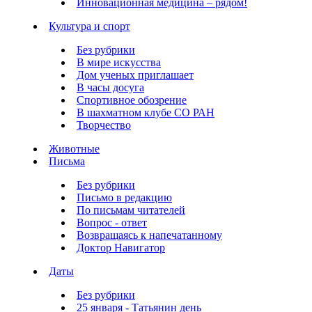
Инновационная медицина – рядом!
Культура и спорт
Без рубрики
В мире искусства
Дом ученых приглашает
В часы досуга
Спортивное обозрение
В шахматном клубе СО РАН
Творчество
Животные
Письма
Без рубрики
Письмо в редакцию
По письмам читателей
Вопрос - ответ
Возвращаясь к напечатанному
Доктор Навигатор
Даты
Без рубрики
25 января - Татьянин день