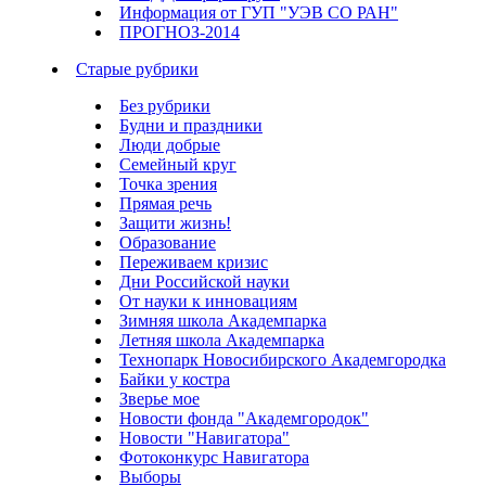
Информация от ГУП "УЭВ СО РАН"
ПРОГНОЗ-2014
Старые рубрики
Без рубрики
Будни и праздники
Люди добрые
Семейный круг
Точка зрения
Прямая речь
Защити жизнь!
Образование
Переживаем кризис
Дни Российской науки
От науки к инновациям
Зимняя школа Академпарка
Летняя школа Академпарка
Технопарк Новосибирского Академгородка
Байки у костра
Зверье мое
Новости фонда "Академгородок"
Новости "Навигатора"
Фотоконкурс Навигатора
Выборы