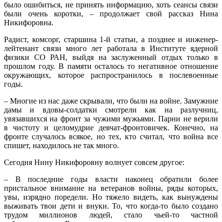
было ошибиться, не принять информацию, хоть сеансы связи
были очень коротки, – продолжает свой рассказ Нина
Никифоровна.
Радист, комсорг, старшина 1-й статьи, а позднее и инженер-
лейтенант связи много лет работала в Институте ядерной
физики СО РАН, выйдя на заслуженный отдых только в
прошлом году. В памяти осталось то негативное отношение
окружающих, которое распространилось в послевоенные
годы.
– Многие из нас даже скрывали, что были на войне. Замужние
дамы и вдовы-солдатки смотрели как на разлучниц,
увязавшихся на фронт за чужими мужьями. Парни не верили
в чистоту и целомудрие девчат-фронтовичек. Конечно, на
фронте случалось всякое, но тех, кто считал, что война все
спишет, находилось не так много.
Сегодня Нину Никифоровну волнует совсем другое:
– В последние годы власти наконец обратили более
пристальное внимание на ветеранов войны, ряды которых,
увы, изрядно поредели. Но тяжело видеть, как вынуждены
выживать твои дети и внуки. То, что когда-то было создано
трудом миллионов людей, стало чьей-то частной