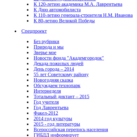
К 120-летию академика М.А. Лаврентьева
К Дню автомобилиста
К 110-летию генерала-строителя Н.М. Иванова
К 80-летию Великой Победы
Спецпроект
Без рубрики
Природа и мы
Зверье мое
Новости фонда "Академгородок"
Декада пожилых людей
День города – 2014
55 лет Советскому району
Новогодняя сказка
Обсуждаем технопарк
Интернеделя
Тотальный диктант – 2015
Год учителя
Год Лаврентьева
Факел-2012
2014 год культуры
2015 - год литературы
Всероссийская перепись населения
ГИБДД информирует