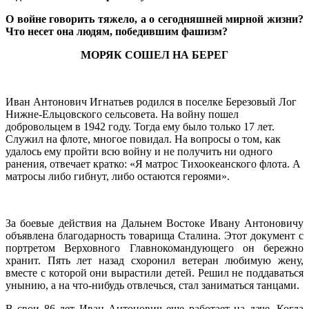
О войне говорить тяжело, а о сегодняшней мирной жизни?
Что несет она людям, победившим фашизм?
МОРЯК СОШЕЛ НА БЕРЕГ
Иван Антонович Игнатьев родился в поселке Березовый Лог
Нижне-Ельцовского сельсовета. На войну пошел
добровольцем в 1942 году. Тогда ему было только 17 лет.
Служил на флоте, многое повидал. На вопросы о том, как
удалось ему пройти всю войну и не получить ни одного
ранения, отвечает кратко: «Я матрос Тихоокеанского флота. А
матросы либо гибнут, либо остаются героями».
За боевые действия на Дальнем Востоке Ивану Антоновичу
объявлена благодарность товарища Сталина. Этот документ с
портретом Верховного Главнокомандующего он бережно
хранит. Пять лет назад схоронил ветеран любимую жену,
вместе с которой они вырастили детей. Решил не поддаваться
унынию, а на что-нибудь отвлечься, стал заниматься танцами.
В свои 86 лет Иван Антонович еще работает на даче. Когда