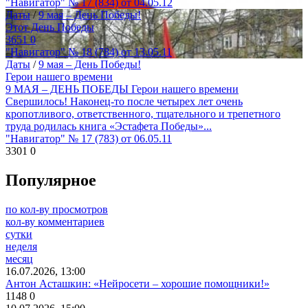
"Навигатор" № 17 (834) от 04.05.12
Даты
/
9 мая – День Победы!
Этот День Победы
3651
0
"Навигатор" № 18 (784) от 13.05.11
Даты
/
9 мая – День Победы!
Герои нашего времени
9 МАЯ – ДЕНЬ ПОБЕДЫ Герои нашего времени
Свершилось! Наконец-то после четырех лет очень
кропотливого, ответственного, тщательного и трепетного
труда родилась книга «Эстафета Победы»...
"Навигатор" № 17 (783) от 06.05.11
3301
0
Популярное
по кол-ву просмотров
кол-ву комментариев
сутки
неделя
месяц
16.07.2026, 13:00
Антон Асташкин: «Нейросети – хорошие помощники!»
1148
0