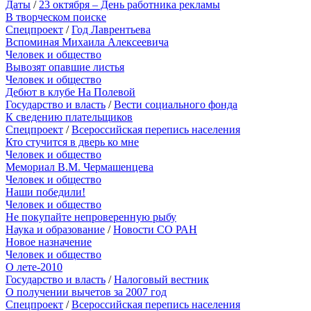
Даты
/
23 октября – День работника рекламы
В творческом поиске
Спецпроект
/
Год Лаврентьева
Вспоминая Михаила Алексеевича
Человек и общество
Вывозят опавшие листья
Человек и общество
Дебют в клубе На Полевой
Государство и власть
/
Вести социального фонда
К сведению плательщиков
Спецпроект
/
Всероссийская перепись населения
Кто стучится в дверь ко мне
Человек и общество
Мемориал В.М. Чермашенцева
Человек и общество
Наши победили!
Человек и общество
Не покупайте непроверенную рыбу
Наука и образование
/
Новости СО РАН
Новое назначение
Человек и общество
О лете-2010
Государство и власть
/
Налоговый вестник
О получении вычетов за 2007 год
Спецпроект
/
Всероссийская перепись населения