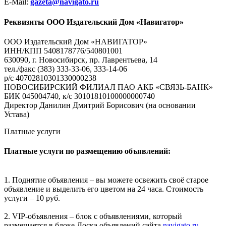
E-Mail:
gazeta@navigato.ru
Реквизиты ООО Издательский Дом «Навигатор»
ООО Издательский Дом «НАВИГАТОР»
ИНН/КПП 5408178776/540801001
630090, г. Новосибирск, пр. Лаврентьева, 14
тел./факс (383) 333-33-06, 333-14-06
р/с 40702810301330000238
НОВОСИБИРСКИЙ ФИЛИАЛ ПАО АКБ «СВЯЗЬ-БАНК»
БИК 045004740, к/с 30101810100000000740
Директор Данилин Дмитрий Борисович (на основании
Устава)
Платные услуги
Платные услуги по размещению объявлений:
1. Поднятие объявления – вы можете освежить своё старое
объявление и выделить его цветом на 24 часа. Стоимость
услуги – 10 руб.
2. VIP-объявления – блок с объявлениями, который
размещается в блоке Доска объявлений сайта
navigato.ru
.