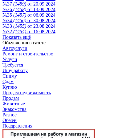
№37
(1459)
от 20.09.2024
№36
(1458)
от 13.09.2024
№35
(1457)
от 06.09.2024
№34
(1456)
от 30.08.2024
№33
(1455)
от 23.08.2024
№32
(1454)
от 16.08.2024
Показать ещё
Объявления в газете
Автоуслуги
Ремонт и строительство
Услуги
Требуется
Ищу работу
Сниму
Сдам
Куплю
Продам недвижимость
Продам
Животные
Знакомства
Разное
Обмен
Поздравления