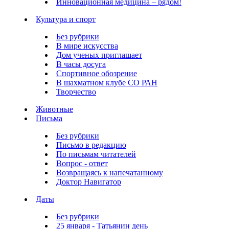
Инновационная медицина – рядом!
Культура и спорт
Без рубрики
В мире искусства
Дом ученых приглашает
В часы досуга
Спортивное обозрение
В шахматном клубе СО РАН
Творчество
Животные
Письма
Без рубрики
Письмо в редакцию
По письмам читателей
Вопрос - ответ
Возвращаясь к напечатанному
Доктор Навигатор
Даты
Без рубрики
25 января - Татьянин день