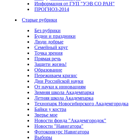
Информация от ГУП "УЭВ СО РАН"
ПРОГНОЗ-2014
Старые рубрики
Без рубрики
Будни и праздники
Люди добрые
Семейный круг
Точка зрения
Прямая речь
Защити жизнь!
Образование
Переживаем кризис
Дни Российской науки
От науки к инновациям
Зимняя школа Академпарка
Летняя школа Академпарка
Технопарк Новосибирского Академгородка
Байки у костра
Зверье мое
Новости фонда "Академгородок"
Новости "Навигатора"
Фотоконкурс Навигатора
Выборы