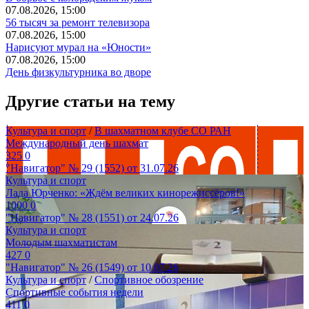
07.08.2026, 15:00
56 тысяч за ремонт телевизора
07.08.2026, 15:00
Нарисуют мурал на «Юности»
07.08.2026, 15:00
День физкультурника во дворе
Другие статьи на тему
Культура и спорт
/
В шахматном клубе СО РАН
Международный день шахмат
325
0
"Навигатор" № 29 (1552) от 31.07.26
Культура и спорт
Лада Юрченко: «Ждём великих кинорежиссёров!»
1000
0
"Навигатор" № 28 (1551) от 24.07.26
Культура и спорт
Молодым шахматистам
427
0
"Навигатор" № 26 (1549) от 10.07.26
Культура и спорт
/
Спортивное обозрение
Спортивные события недели
411
0