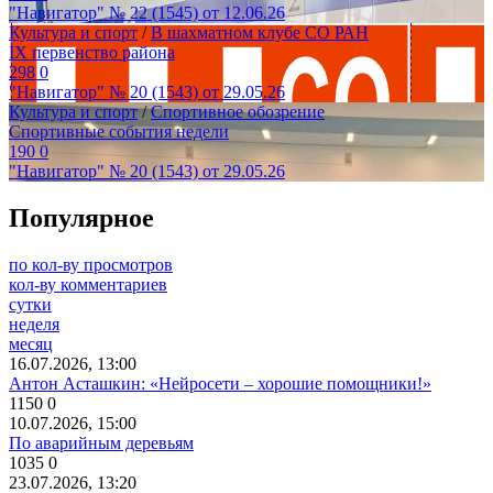
"Навигатор" № 22 (1545) от 12.06.26
Культура и спорт
/
В шахматном клубе СО РАН
IХ первенство района
298
0
"Навигатор" № 20 (1543) от 29.05.26
Культура и спорт
/
Спортивное обозрение
Спортивные события недели
190
0
"Навигатор" № 20 (1543) от 29.05.26
Популярное
по кол-ву просмотров
кол-ву комментариев
сутки
неделя
месяц
16.07.2026, 13:00
Антон Асташкин: «Нейросети – хорошие помощники!»
1150
0
10.07.2026, 15:00
По аварийным деревьям
1035
0
23.07.2026, 13:20