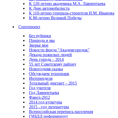
К 120-летию академика М.А. Лаврентьева
К Дню автомобилиста
К 110-летию генерала-строителя Н.М. Иванова
К 80-летию Великой Победы
Спецпроект
Без рубрики
Природа и мы
Зверье мое
Новости фонда "Академгородок"
Декада пожилых людей
День города – 2014
55 лет Советскому району
Новогодняя сказка
Обсуждаем технопарк
Интернеделя
Тотальный диктант – 2015
Год учителя
Год Лаврентьева
Факел-2012
2014 год культуры
2015 - год литературы
Всероссийская перепись населения
ГИБДД информирует