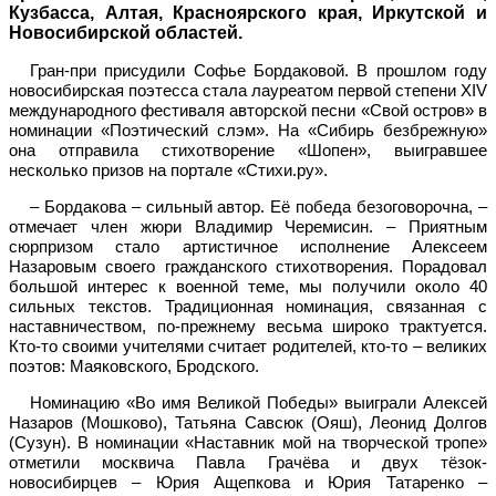
Кузбасса, Алтая, Красноярского края, Иркутской и
Новосибирской областей.
Гран-при присудили Софье Бордаковой. В прошлом году
новосибирская поэтесса стала лауреатом первой степени XIV
международного фестиваля авторской песни «Свой остров» в
номинации «Поэтический слэм». На «Сибирь безбрежную»
она отправила стихотворение «Шопен», выигравшее
несколько призов на портале «Стихи.ру».
– Бордакова – сильный автор. Её победа безоговорочна, –
отмечает член жюри Владимир Черемисин. – Приятным
сюрпризом стало артистичное исполнение Алексеем
Назаровым своего гражданского стихотворения. Порадовал
большой интерес к военной теме, мы получили около 40
сильных текстов. Традиционная номинация, связанная с
наставничеством, по-прежнему весьма широко трактуется.
Кто-то своими учителями считает родителей, кто-то – великих
поэтов: Маяковского, Бродского.
Номинацию «Во имя Великой Победы» выиграли Алексей
Назаров (Мошково), Татьяна Савсюк (Ояш), Леонид Долгов
(Сузун). В номинации «Наставник мой на творческой тропе»
отметили москвича Павла Грачёва и двух тёзок-
новосибирцев – Юрия Ащепкова и Юрия Татаренко –