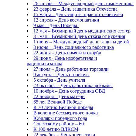
26 января – Международный день таможенника
23 февраля – День защитника Отечества
15 марта - День защиты прав потребителей
12 апреля – День космонавтики
9 мая – День Победы!
12 мая – Всемирный день медицинских сестер
31 мая – Всемирный день отказа от курения
1 июня – Международный день защиты детей
8 июня – День социального работника
22 июня – День памяти и скорби
29 июня - День изобретателя и
рационализатора
27 июля – День работника торговли
9 августа – День строителя
5 октября - День учителя
23 октября – День работника рекламы
10 ноября – День сотрудника ОВД
22 ноября – День матери
65 лет Великой Победе
К 70-летию Великой победы
В колонне бессмертного полка
Юбиляры победного года
Советскому району – 60
К 100-летию ВЛКСМ
22 декабря – День энергетика