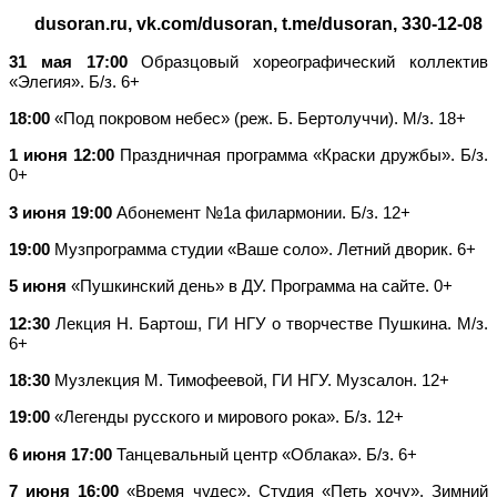
dusoran.ru, vk.com/dusoran, t.me/dusoran, 330-12-08
31 мая 17:00
Образцовый хореографический коллектив
«Элегия». Б/з. 6+
18:00
«Под покровом небес» (реж. Б. Бертолуччи). М/з. 18+
1 июня 12:00
Праздничная программа «Краски дружбы». Б/з.
0+
3 июня 19:00
Абонемент №1а филармонии. Б/з. 12+
19:00
Музпрограмма студии «Ваше соло». Летний дворик. 6+
5 июня
«Пушкинский день» в ДУ. Программа на сайте. 0+
12:30
Лекция Н. Бартош, ГИ НГУ о творчестве Пушкина. М/з.
6+
18:30
Музлекция М. Тимофеевой, ГИ НГУ. Музсалон. 12+
19:00
«Легенды русского и мирового рока». Б/з. 12+
6 июня 17:00
Танцевальный центр «Облака». Б/з. 6+
7 июня 16:00
«Время чудес». Студия «Петь хочу». Зимний