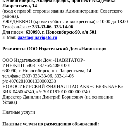
г. Новосибирск, Академгородок, проспект Академика
Лаврентьева, 14
(вход с правой стороны здания Администрации Советского
района).
ЕЖЕДНЕВНО (кроме субботы и воскресенья) с 10.00 до 18.00
Телефон/факс:
333-33-06, 333-14-06
Для писем:
630090, г. Новосибирск-90, а/я 501
E-Mail:
gazeta@navigato.ru
Реквизиты ООО Издательский Дом «Навигатор»
ООО Издательский Дом «НАВИГАТОР»
ИНН/КПП 5408178776/540801001
630090, г. Новосибирск, пр. Лаврентьева, 14
тел./факс (383) 333-33-06, 333-14-06
р/с 40702810301330000238
НОВОСИБИРСКИЙ ФИЛИАЛ ПАО АКБ «СВЯЗЬ-БАНК»
БИК 045004740, к/с 30101810100000000740
Директор Данилин Дмитрий Борисович (на основании
Устава)
Платные услуги
Платные услуги по размещению объявлений: