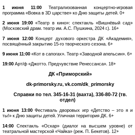
1 июня 11:00
Театрализованная концертно-игровая
программа «Вовка в 3D царстве» ко Дню защиты детей. 0+
2 июня 19:00
«Театр в кино»: спектакль «Вишнёвый сад»
(Московский драм. театр им. А.С. Пушкина, 2024 г.). 16+
7 июня 12:00
Концерт духового оркестра ДК «Академия»,
посвящённый закрытию 15-го творческого сезона. 6+
9 июня 11:00
«Кот в сапогах». Театр «Заводной апельсин». 6+
19:00
Арт/ф «Джотто. Предчувствие Ренессанса». 18+
ДК «Приморский»
dk-primorsky.ru, vk.com/dk_primorsky
Справки по тел. 345-16-31 (вахта), 336-80-72 (тв.
отдел)
1 июня 13:00
Фестиваль дворовых игр «Детство – это я и
ты!» к Дню защиты детей. Уличная территория ДК. 6+
14:00
Спектакль «Оскар» (диалог на высшем уровне) от
театральной мастерской «Чайка» (реж. П. Бекетов). 12+